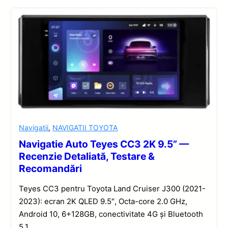
Navigatii
,
NAVIGATII TOYOTA
Navigatie Auto Teyes CC3 2K 9.5” —
Recenzie Detaliată, Testare &
Recomandări
Teyes CC3 pentru Toyota Land Cruiser J300 (2021-
2023): ecran 2K QLED 9.5″, Octa-core 2.0 GHz,
Android 10, 6+128GB, conectivitate 4G și Bluetooth
5.1.