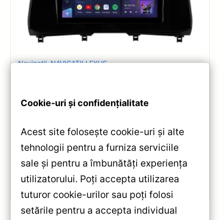
Navigatii
,
NAVIGATII LEXUS
Navigație Teyes CC3 pentru Lexus RX
2015-2022 6+128GB 10.2″ QLED —
Recenzie Detaliată, Testare &
Cookie-uri și confidențialitate
Recomandări
Acest site folosește cookie-uri și alte
Analiză completă Teyes CC3 pentru Lexus RX:
tehnologii pentru a furniza serviciile
Android 10, Octa-core 1.8GHz, 6+128GB, ecran QLED
10.2″, DSP audio și conectivitate 4G/Wi‑Fi.
sale și pentru a îmbunătăți experiența
utilizatorului. Poți accepta utilizarea
Vezi review!
tuturor cookie-urilor sau poți folosi
setările pentru a accepta individual