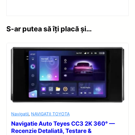
S-ar putea să îți placă și…
Navigatii
,
NAVIGATII TOYOTA
Navigatie Auto Teyes CC3 2K 360° —
Recenzie Detaliată, Testare &