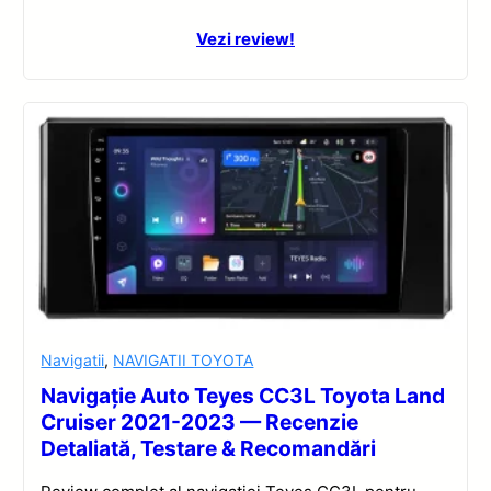
Vezi review!
Navigatii
,
NAVIGATII TOYOTA
Navigație Auto Teyes CC3L Toyota Land
Cruiser 2021-2023 — Recenzie
Detaliată, Testare & Recomandări