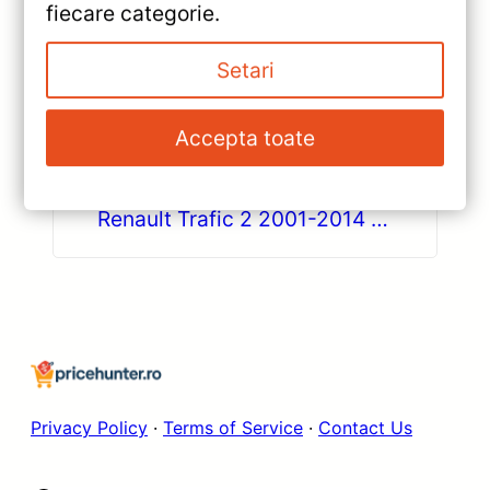
fiecare categorie.
«
Setari
Navigație Auto CC3 Mercedes-
Benz Crafter 2006-2017 9″
Accepta toate
QLED 6+128GB Octa-core —
»
Teyes — Recenzie Detaliată,
Navigație Auto Teyes CC3L
Testare & Recomandări
Renault Trafic 2 2001-2014 —
Caracteristici, Păreri & Preț
Actualizat
Privacy Policy
·
Terms of Service
·
Contact Us