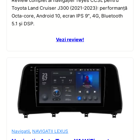
Review complet al navigației Teyes CC3L pentru
Toyota Land Cruiser J300 (2021-2023): performanță
Octa-core, Android 10, ecran IPS 9″, 4G, Bluetooth
5.1 și DSP.
Vezi review!
Navigatii
,
NAVIGATII LEXUS