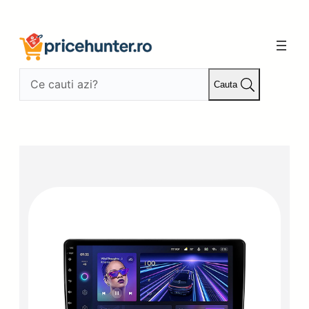
Sari
la
conținut
Cauta