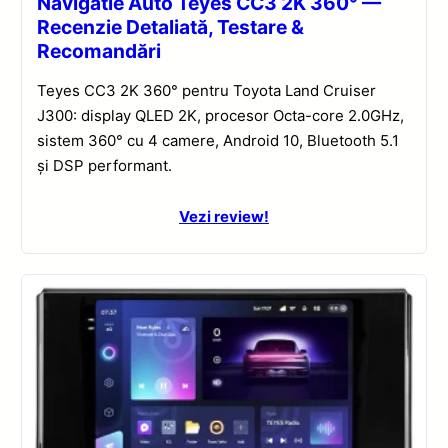
Navigatie Auto Teyes CC3 2K 360° —
Recenzie Detaliată, Testare &
Recomandări
Teyes CC3 2K 360° pentru Toyota Land Cruiser
J300: display QLED 2K, procesor Octa-core 2.0GHz,
sistem 360° cu 4 camere, Android 10, Bluetooth 5.1
și DSP performant.
Vezi review!