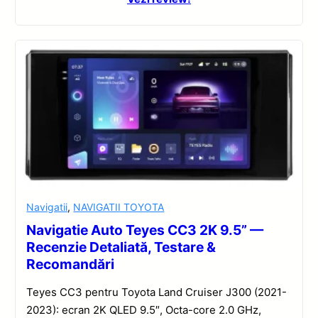
Navigatii
,
NAVIGATII TOYOTA
Navigatie Auto Teyes CC3 2K 9.5” —
Recenzie Detaliată, Testare &
Recomandări
Teyes CC3 pentru Toyota Land Cruiser J300 (2021-
2023): ecran 2K QLED 9.5″, Octa-core 2.0 GHz,