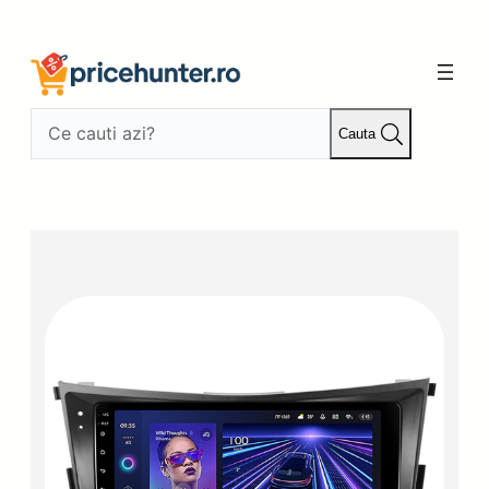
Sari
la
conținut
Cauta