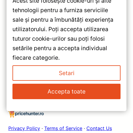
Acest site folosește cookie-uri și alte
tehnologii pentru a furniza serviciile
sale și pentru a îmbunătăți experiența
«
utilizatorului. Poți accepta utilizarea
Navigație Auto CC2 Plus Toyota
tuturor cookie-urilor sau poți folosi
C‑HR 2016‑2023 Teyes —
setările pentru a accepta individual
Recenzie Detaliată, Testare &
»
fiecare categorie.
Recomandări
Navigație Teyes CC3 2K 360°
Honda Civic 8 — Caracteristici,
Setari
Păreri & Preț Actualizat
Accepta toate
Privacy Policy
·
Terms of Service
·
Contact Us