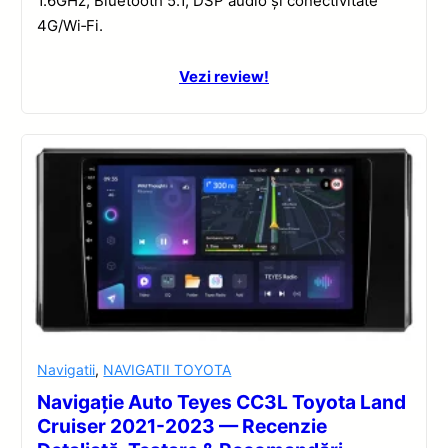
1.6GHz, Bluetooth 5.1, DSP audio și conectivitate
4G/Wi‑Fi.
Vezi review!
Navigatii
,
NAVIGATII TOYOTA
Navigație Auto Teyes CC3L Toyota Land
Cruiser 2021-2023 — Recenzie