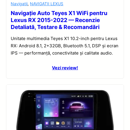
Navigatii
,
NAVIGATII LEXUS
Navigație Auto Teyes X1 WiFi pentru
Lexus RX 2015-2022 — Recenzie
Detaliată, Testare & Recomandări
Unitate multimedia Teyes X1 10.2-inch pentru Lexus
RX: Android 8.1, 2+32GB, Bluetooth 5.1, DSP și ecran
IPS — performanță, conectivitate și calitate audio.
Vezi review!