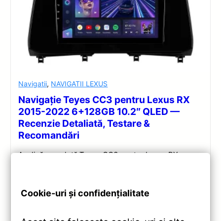
Navigatii
,
NAVIGATII LEXUS
Navigație Teyes CC3 pentru Lexus RX
2015-2022 6+128GB 10.2″ QLED —
Recenzie Detaliată, Testare &
Recomandări
Analiză completă Teyes CC3 pentru Lexus RX:
Android 10, Octa-core 1.8GHz, 6+128GB, ecran QLED
10.2″, DSP audio și conectivitate 4G/Wi‑Fi.
Cookie-uri și confidențialitate
Vezi review!