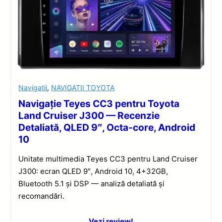
Navigatii
,
NAVIGATII TOYOTA
Navigație Teyes CC3 pentru Toyota
Land Cruiser J300 — Recenzie
Detaliată, QLED 9″, Octa-core, Android
10
Unitate multimedia Teyes CC3 pentru Land Cruiser
J300: ecran QLED 9″, Android 10, 4+32GB,
Bluetooth 5.1 și DSP — analiză detaliată și
recomandări.
Vezi review!