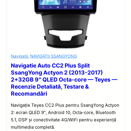
Navigatii
,
NAVIGATII SSANGYONG
Navigatie Auto CC2 Plus Split
SsangYong Actyon 2 (2013-2017)
2+32GB 9″ QLED Octa-core — Teyes —
Recenzie Detaliată, Testare &
Recomandări
Navigație Teyes CC2 Plus pentru SsangYong Actyon
2: ecran QLED 9″, Android 10, Octa-core, Bluetooth
5.1, DSP și conectivitate 4G/WiFi pentru experiență
multimedia completă.