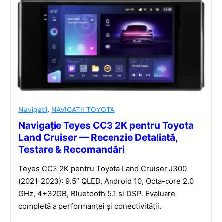
Navigatii
,
NAVIGATII TOYOTA
Navigație Teyes CC3 2K pentru Toyota
Land Cruiser — Recenzie Detaliată,
Testare & Recomandări
Teyes CC3 2K pentru Toyota Land Cruiser J300
(2021-2023): 9.5” QLED, Android 10, Octa-core 2.0
GHz, 4+32GB, Bluetooth 5.1 și DSP. Evaluare
completă a performanței și conectivității.