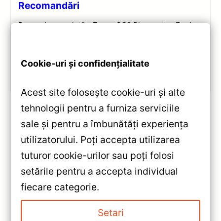
Recomandări
Recenzie completă a Teyes CC2 Plus pentru Ford
Tourneo Custom: ecran QLED 9-inch, Android 10,
Octa-core 1.8GHz, DSP 5.1, 4G/WiFi și Bluetooth 5.1.
Cookie-uri și confidențialitate
Vezi review!
Acest site folosește cookie-uri și alte
tehnologii pentru a furniza serviciile
sale și pentru a îmbunătăți experiența
«
utilizatorului. Poți accepta utilizarea
Navigatie Auto Teyes CC3 2K
tuturor cookie-urilor sau poți folosi
9.5” (4+64GB) pentru Lexus ES
setările pentru a accepta individual
2013-2018 — Recenzie
»
fiecare categorie.
Detaliată, Testare &
Navigație Auto CC3 Kia Sorento
Recomandări
2015–2020 4+64GB 10.2″ QLED
Setari