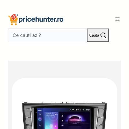
Sari
la
conținut
Cauta