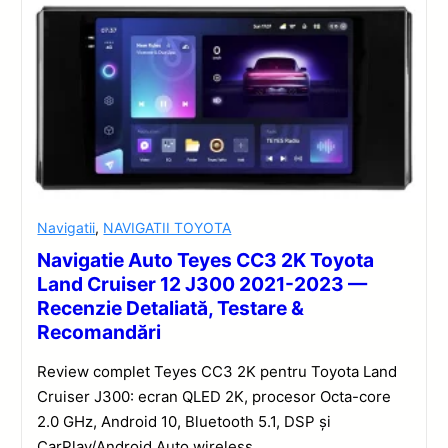
Navigatii
,
NAVIGATII TOYOTA
Navigatie Auto Teyes CC3 2K Toyota
Land Cruiser 12 J300 2021-2023 —
Recenzie Detaliată, Testare &
Recomandări
Review complet Teyes CC3 2K pentru Toyota Land
Cruiser J300: ecran QLED 2K, procesor Octa-core
2.0 GHz, Android 10, Bluetooth 5.1, DSP și
CarPlay/Android Auto wireless.