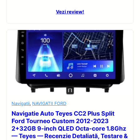
Vezi review!
Navigatii
,
NAVIGATII FORD
Navigatie Auto Teyes CC2 Plus Split
Ford Tourneo Custom 2012-2023
2+32GB 9-inch QLED Octa-core 1.8Ghz
— Teyes — Recenzie Detaliată, Testare &