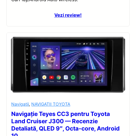
Vezi review!
Navigatii
,
NAVIGATII TOYOTA
Navigație Teyes CC3 pentru Toyota
Land Cruiser J300 — Recenzie
Detaliată, QLED 9″, Octa-core, Android
10