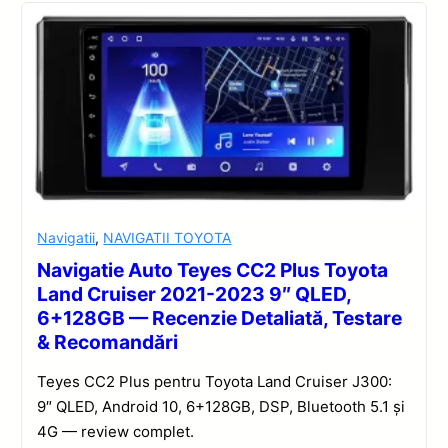
Navigatii
,
NAVIGATII TOYOTA
Navigatie Auto Teyes CC2 Plus Toyota
Land Cruiser 2021-2023 9″ QLED,
6+128GB — Recenzie Detaliată, Testare
& Recomandări
Teyes CC2 Plus pentru Toyota Land Cruiser J300:
9″ QLED, Android 10, 6+128GB, DSP, Bluetooth 5.1 și
4G — review complet.