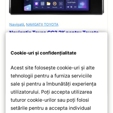
Navigatii
,
NAVIGATII TOYOTA
Navigație Teyes CC3 2K pentru Toyota
Land Cruiser — Recenzie Detaliată,
Testare & Recomandări
Cookie-uri și confidențialitate
Teyes CC3 2K pentru Toyota Land Cruiser J300
(2021-2023): 9.5” QLED, Android 10, Octa-core 2.0
Acest site folosește cookie-uri și alte
GHz, 4+32GB, Bluetooth 5.1 și DSP. Evaluare
completă a performanței și conectivității.
tehnologii pentru a furniza serviciile
sale și pentru a îmbunătăți experiența
Vezi review!
utilizatorului. Poți accepta utilizarea
tuturor cookie-urilor sau poți folosi
setările pentru a accepta individual