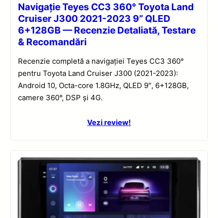
Navigație Teyes CC3 360° Toyota Land
Cruiser J300 2021-2023 9” QLED
6+128GB — Recenzie Detaliată, Testare
& Recomandări
Recenzie completă a navigației Teyes CC3 360°
pentru Toyota Land Cruiser J300 (2021-2023):
Android 10, Octa-core 1.8GHz, QLED 9″, 6+128GB,
camere 360°, DSP și 4G.
Vezi review!