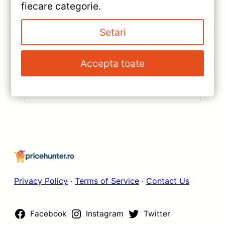
fiecare categorie.
«
Navigație Auto Teyes CC3 9.5”
Setari
2K QLED — Recenzie Detaliată,
Testare & Recomandări
»
Accepta toate
Navigație Auto Teyes CC3 2K
9.5″ pentru Maserati
GranTurismo 2007-2019 —
Caracteristici, Păreri & Preț
Actualizat
Privacy Policy
·
Terms of Service
·
Contact Us
Facebook
Instagram
Twitter