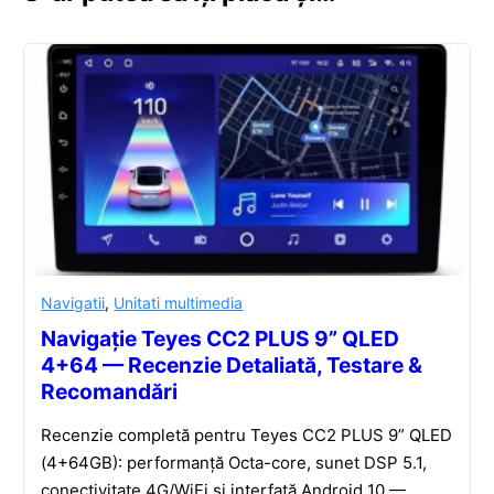
Navigatii
,
Unitati multimedia
Navigație Teyes CC2 PLUS 9” QLED
4+64 — Recenzie Detaliată, Testare &
Recomandări
Recenzie completă pentru Teyes CC2 PLUS 9” QLED
(4+64GB): performanță Octa-core, sunet DSP 5.1,
conectivitate 4G/WiFi și interfață Android 10 —