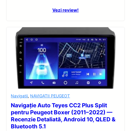
Vezi review!
Navigatii
,
NAVIGATII PEUGEOT
Navigație Auto Teyes CC2 Plus Split
pentru Peugeot Boxer (2011–2022) —
Recenzie Detaliată, Android 10, QLED &
Bluetooth 5.1