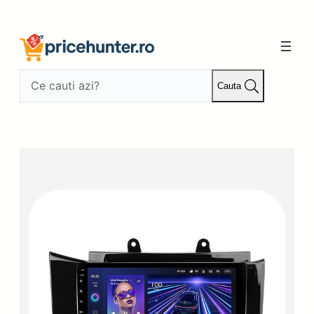
Sari
la
conținut
Cauta