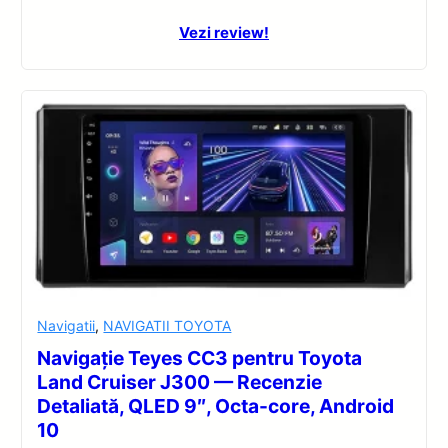
Vezi review!
Navigatii
,
NAVIGATII TOYOTA
Navigație Teyes CC3 pentru Toyota
Land Cruiser J300 — Recenzie
Detaliată, QLED 9″, Octa-core, Android
10