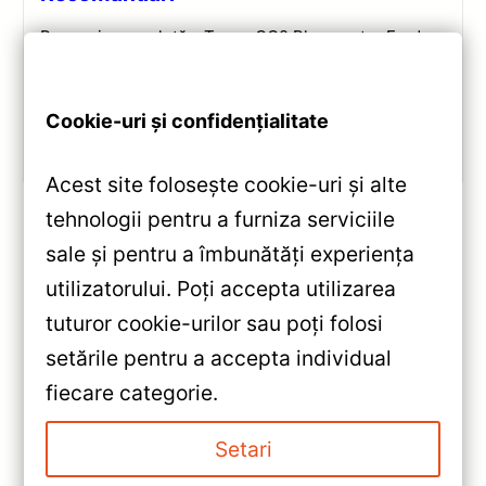
Recenzie completă a Teyes CC2 Plus pentru Ford
Tourneo Custom: ecran QLED 9-inch, Android 10,
Octa-core 1.8GHz, DSP 5.1, 4G/WiFi și Bluetooth 5.1.
Cookie-uri și confidențialitate
Vezi review!
Acest site folosește cookie-uri și alte
tehnologii pentru a furniza serviciile
sale și pentru a îmbunătăți experiența
«
utilizatorului. Poți accepta utilizarea
Navigatie Auto Teyes CC3
tuturor cookie-urilor sau poți folosi
Hyundai i10 2019-2023
setările pentru a accepta individual
6+128GB 9″ QLED Octa-core
»
fiecare categorie.
1.8Ghz, Android 4G Bluetooth
Navigație Auto CC3 2K 360°
5.1 DSP — Recenzie Detaliată,
pentru Nissan Patrol Y62 —
Setari
Testare & Recomandări
Teyes Recenzie Detaliată,