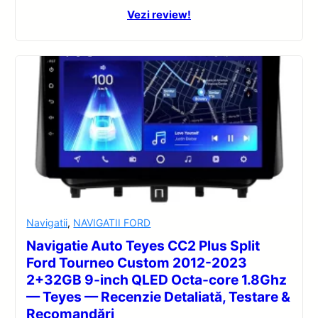
Vezi review!
Navigatii
,
NAVIGATII FORD
Navigatie Auto Teyes CC2 Plus Split
Ford Tourneo Custom 2012-2023
2+32GB 9-inch QLED Octa-core 1.8Ghz
— Teyes — Recenzie Detaliată, Testare &
Recomandări