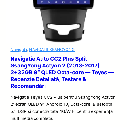
Navigatii
,
NAVIGATII SSANGYONG
Navigatie Auto CC2 Plus Split
SsangYong Actyon 2 (2013-2017)
2+32GB 9″ QLED Octa-core — Teyes —
Recenzie Detaliată, Testare &
Recomandări
Navigație Teyes CC2 Plus pentru SsangYong Actyon
2: ecran QLED 9″, Android 10, Octa-core, Bluetooth
5.1, DSP și conectivitate 4G/WiFi pentru experiență
multimedia completă.