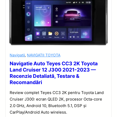
Navigatii
,
NAVIGATII TOYOTA
Navigatie Auto Teyes CC3 2K Toyota
Land Cruiser 12 J300 2021-2023 —
Recenzie Detaliată, Testare &
Recomandări
Review complet Teyes CC3 2K pentru Toyota Land
Cruiser J300: ecran QLED 2K, procesor Octa-core
2.0 GHz, Android 10, Bluetooth 5.1, DSP și
CarPlay/Android Auto wireless.