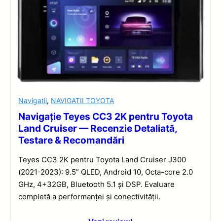
Navigatii
,
NAVIGATII TOYOTA
Navigație Teyes CC3 2K pentru Toyota
Land Cruiser — Recenzie Detaliată,
Testare & Recomandări
Teyes CC3 2K pentru Toyota Land Cruiser J300
(2021-2023): 9.5” QLED, Android 10, Octa-core 2.0
GHz, 4+32GB, Bluetooth 5.1 și DSP. Evaluare
completă a performanței și conectivității.