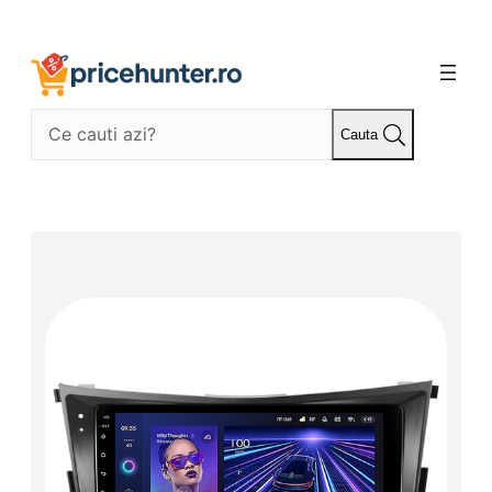
Sari
la
conținut
Cauta