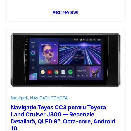
Vezi review!
Navigatii
,
NAVIGATII TOYOTA
Navigație Teyes CC3 pentru Toyota
Land Cruiser J300 — Recenzie
Detaliată, QLED 9″, Octa-core, Android
10