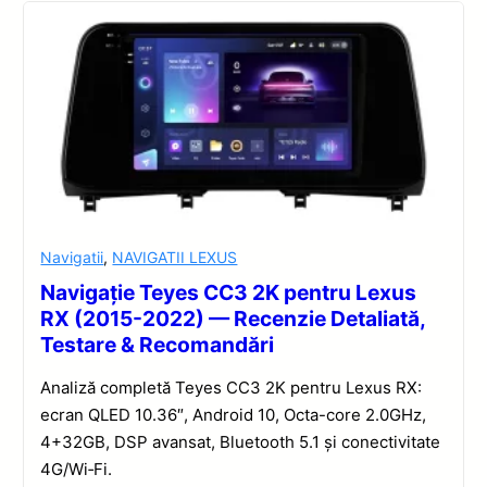
Navigatii
,
NAVIGATII LEXUS
Navigație Teyes CC3 2K pentru Lexus
RX (2015-2022) — Recenzie Detaliată,
Testare & Recomandări
Analiză completă Teyes CC3 2K pentru Lexus RX:
ecran QLED 10.36″, Android 10, Octa-core 2.0GHz,
4+32GB, DSP avansat, Bluetooth 5.1 și conectivitate
4G/Wi‑Fi.