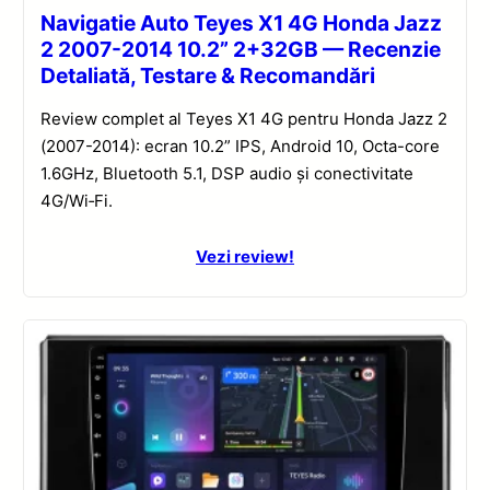
Navigatie Auto Teyes X1 4G Honda Jazz
2 2007-2014 10.2” 2+32GB — Recenzie
Detaliată, Testare & Recomandări
Review complet al Teyes X1 4G pentru Honda Jazz 2
(2007-2014): ecran 10.2” IPS, Android 10, Octa-core
1.6GHz, Bluetooth 5.1, DSP audio și conectivitate
4G/Wi‑Fi.
Vezi review!