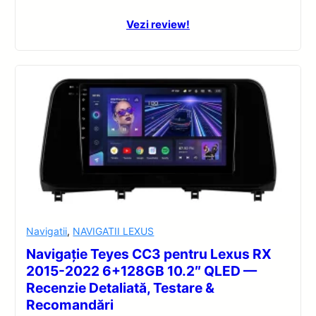
Vezi review!
Navigatii
,
NAVIGATII LEXUS
Navigație Teyes CC3 pentru Lexus RX
2015-2022 6+128GB 10.2″ QLED —
Recenzie Detaliată, Testare &
Recomandări