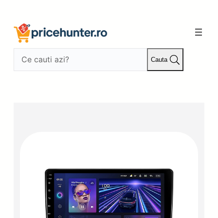
Sari
la
conținut
Cauta