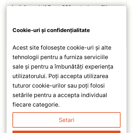
Analiză completă Teyes CC3 pentru Lexus RX:
Android 10, Octa-core 1.8GHz, 6+128GB, ecran QLED
10.2″, DSP audio și conectivitate 4G/Wi‑Fi.
Cookie-uri și confidențialitate
Vezi review!
Acest site folosește cookie-uri și alte
tehnologii pentru a furniza serviciile
sale și pentru a îmbunătăți experiența
«
utilizatorului. Poți accepta utilizarea
Navigație Auto Teyes CC3 2K
tuturor cookie-urilor sau poți folosi
pentru Mercedes-Benz Crafter
setările pentru a accepta individual
2006-2017 — Caracteristici,
»
fiecare categorie.
Păreri & Preț Actualizat
Navigație Auto Teyes CC2 Plus
9″ QLED 6+128GB pentru
Setari
Mercedes-Benz Crafter —