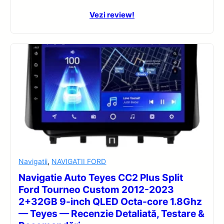
Vezi review!
Navigatii
,
NAVIGATII FORD
Navigatie Auto Teyes CC2 Plus Split
Ford Tourneo Custom 2012-2023
2+32GB 9-inch QLED Octa-core 1.8Ghz
— Teyes — Recenzie Detaliată, Testare &