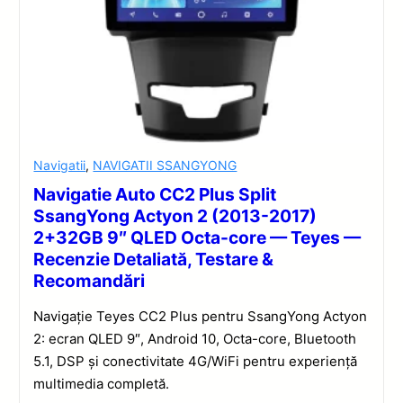
Navigatii
,
NAVIGATII SSANGYONG
Navigatie Auto CC2 Plus Split
SsangYong Actyon 2 (2013-2017)
2+32GB 9″ QLED Octa-core — Teyes —
Recenzie Detaliată, Testare &
Recomandări
Navigație Teyes CC2 Plus pentru SsangYong Actyon
2: ecran QLED 9″, Android 10, Octa-core, Bluetooth
5.1, DSP și conectivitate 4G/WiFi pentru experiență
multimedia completă.