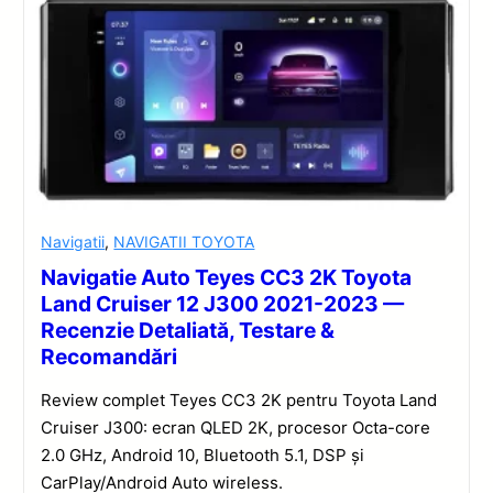
Navigatii
,
NAVIGATII TOYOTA
Navigatie Auto Teyes CC3 2K Toyota
Land Cruiser 12 J300 2021-2023 —
Recenzie Detaliată, Testare &
Recomandări
Review complet Teyes CC3 2K pentru Toyota Land
Cruiser J300: ecran QLED 2K, procesor Octa-core
2.0 GHz, Android 10, Bluetooth 5.1, DSP și
CarPlay/Android Auto wireless.