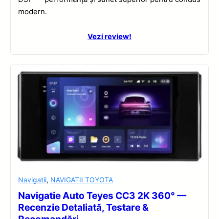
modern.
Vezi review!
Navigatii
,
NAVIGATII TOYOTA
Navigatie Auto Teyes CC3 2K 360° —
Recenzie Detaliată, Testare &