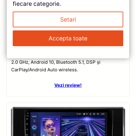
fiecare categorie.
Navigatii
,
NAVIGATII TOYOTA
Navigatie Auto Teyes CC3 2K Toyota
Setari
Land Cruiser 12 J300 2021-2023 —
Recenzie Detaliată, Testare &
Recomandări
Accepta toate
Review complet Teyes CC3 2K pentru Toyota Land
Cruiser J300: ecran QLED 2K, procesor Octa-core
2.0 GHz, Android 10, Bluetooth 5.1, DSP și
CarPlay/Android Auto wireless.
Vezi review!