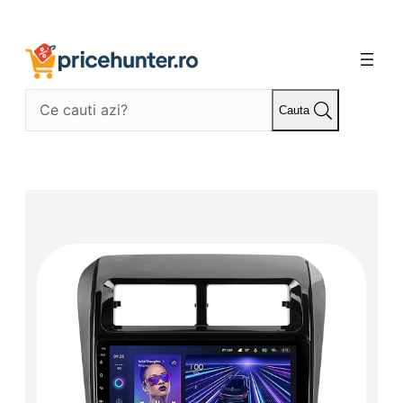
Sari
la
conținut
Cauta