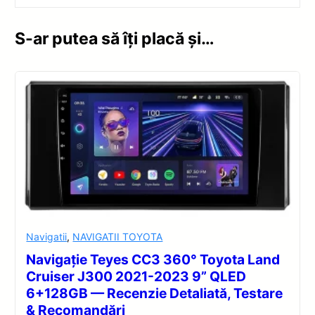
S-ar putea să îți placă și…
Navigatii
,
NAVIGATII TOYOTA
Navigație Teyes CC3 360° Toyota Land
Cruiser J300 2021-2023 9” QLED
6+128GB — Recenzie Detaliată, Testare
& Recomandări