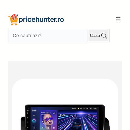
Sari
la
conținut
Cauta