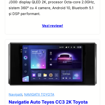
J300: display QLED 2K, procesor Octa-core 2.0GHz,
sistem 360° cu 4 camere, Android 10, Bluetooth 5.1
și DSP performant.
Vezi review!
Navigatii
,
NAVIGATII TOYOTA
Navigatie Auto Teyes CC3 2K Toyota