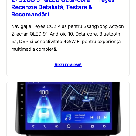
Recenzie Detaliată, Testare &
Recomandări
Navigație Teyes CC2 Plus pentru SsangYong Actyon
2: ecran QLED 9″, Android 10, Octa-core, Bluetooth
5.1, DSP și conectivitate 4G/WiFi pentru experiență
multimedia completă.
Vezi review!