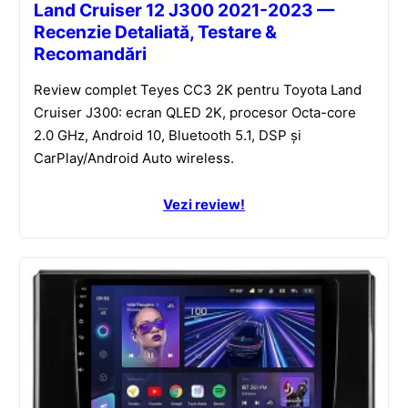
Land Cruiser 12 J300 2021-2023 —
Recenzie Detaliată, Testare &
Recomandări
Review complet Teyes CC3 2K pentru Toyota Land
Cruiser J300: ecran QLED 2K, procesor Octa-core
2.0 GHz, Android 10, Bluetooth 5.1, DSP și
CarPlay/Android Auto wireless.
Vezi review!