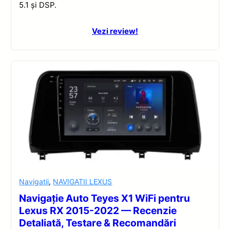
5.1 și DSP.
Vezi review!
Navigatii
,
NAVIGATII LEXUS
Navigație Auto Teyes X1 WiFi pentru
Lexus RX 2015-2022 — Recenzie
Detaliată, Testare & Recomandări