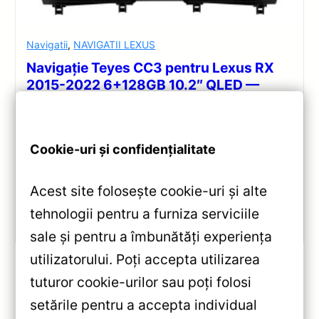
Navigatii
,
NAVIGATII LEXUS
Navigație Teyes CC3 pentru Lexus RX
2015-2022 6+128GB 10.2″ QLED —
Recenzie Detaliată, Testare &
Recomandări
Analiză completă Teyes CC3 pentru Lexus RX:
Cookie-uri și confidențialitate
Android 10, Octa-core 1.8GHz, 6+128GB, ecran QLED
10.2″, DSP audio și conectivitate 4G/Wi‑Fi.
Acest site folosește cookie-uri și alte
tehnologii pentru a furniza serviciile
Vezi review!
sale și pentru a îmbunătăți experiența
utilizatorului. Poți accepta utilizarea
tuturor cookie-urilor sau poți folosi
setările pentru a accepta individual
«
Navigație Auto Teyes X1 WiFi