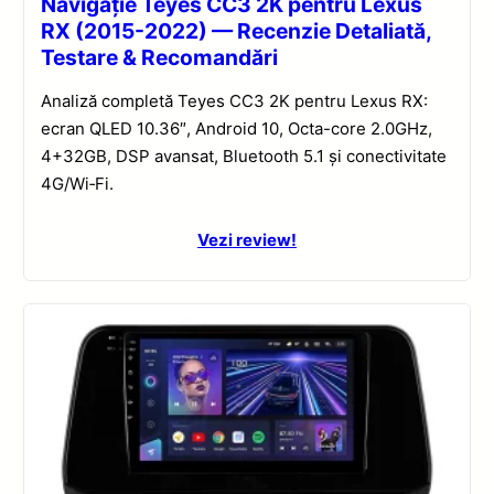
Navigație Teyes CC3 2K pentru Lexus
RX (2015-2022) — Recenzie Detaliată,
Testare & Recomandări
Analiză completă Teyes CC3 2K pentru Lexus RX:
ecran QLED 10.36″, Android 10, Octa-core 2.0GHz,
4+32GB, DSP avansat, Bluetooth 5.1 și conectivitate
4G/Wi‑Fi.
Vezi review!