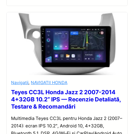
Navigatii
,
NAVIGATII HONDA
Teyes CC3L Honda Jazz 2 2007-2014
4+32GB 10.2” IPS — Recenzie Detaliată,
Testare & Recomandări
Multimedia Teyes CC3L pentru Honda Jazz 2 (2007–
2014): ecran IPS 10.2″, Android 10, 4+32GB,
Bluetooth 5.1, DSP, 4G/Wi‑Fi și CarPlay/Android Auto