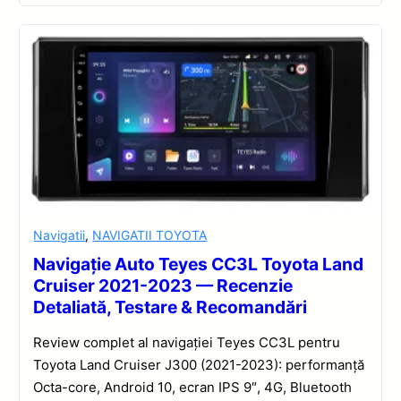
Navigatii
,
NAVIGATII TOYOTA
Navigație Auto Teyes CC3L Toyota Land
Cruiser 2021-2023 — Recenzie
Detaliată, Testare & Recomandări
Review complet al navigației Teyes CC3L pentru
Toyota Land Cruiser J300 (2021-2023): performanță
Octa-core, Android 10, ecran IPS 9″, 4G, Bluetooth