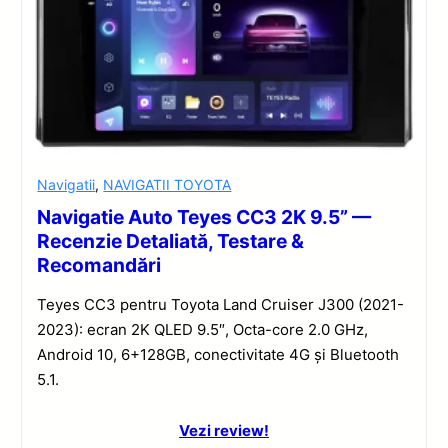
Navigatii
,
NAVIGATII TOYOTA
Navigatie Auto Teyes CC3 2K 9.5” —
Recenzie Detaliată, Testare &
Recomandări
Teyes CC3 pentru Toyota Land Cruiser J300 (2021-
2023): ecran 2K QLED 9.5″, Octa-core 2.0 GHz,
Android 10, 6+128GB, conectivitate 4G și Bluetooth
5.1.
Vezi review!