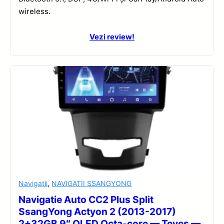
wireless.
Vezi review!
Navigatii
,
NAVIGATII SSANGYONG
Navigatie Auto CC2 Plus Split
SsangYong Actyon 2 (2013-2017)
2+32GB 9″ QLED Octa-core — Teyes —