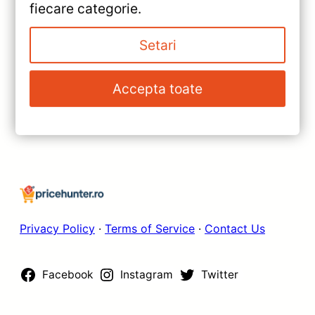
fiecare categorie.
pentru Dacia Sandero 3 —
Caracteristici, Păreri & Preț
Setari
»
Actualizat
Navigație Auto CC3 2K Dacia
Accepta toate
Logan 3 2021-2024 — Teyes —
Recenzie Detaliată, Testare &
Recomandări
Privacy Policy
·
Terms of Service
·
Contact Us
Facebook
Instagram
Twitter