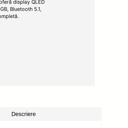
oferă display QLED
B, Bluetooth 5.1,
ompletă.
Descriere