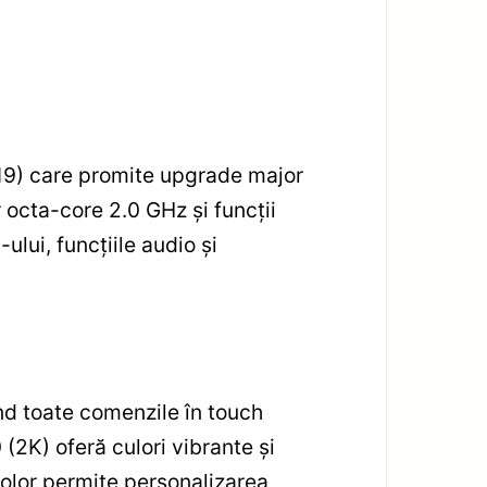
19) care promite upgrade major
octa-core 2.0 GHz și funcții
lui, funcțiile audio și
nd toate comenzile în touch
2K) oferă culori vibrante și
-color permite personalizarea