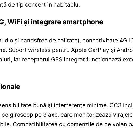
ță de tip concert în habitaclu.
G, WiFi și integrare smartphone
udio și handsfree de calitate), conectivitate 4G L
line. Suport wireless pentru Apple CarPlay și Andr
luri, iar receptorul GPS integrat funcționează exc
ționale
nsibilitate bună și interferențe minime. CC3 inc
pe giroscop pe 3 axe, care monitorizează virajele,
tibile. Compatibilitatea cu comenzile de pe volan 