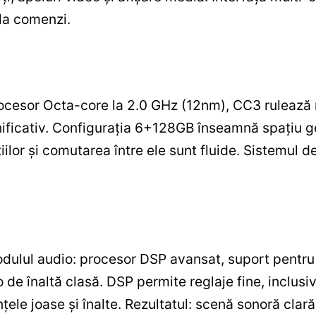
 la comenzi.
rocesor Octa-core la 2.0 GHz (12nm), CC3 rulează 
mnificativ. Configurația 6+128GB înseamnă spațiu ge
țiilor și comutarea între ele sunt fluide. Sistemul 
dulul audio: procesor DSP avansat, suport pentru ie
o de înaltă clasă. DSP permite reglaje fine, inclus
nțele joase și înalte. Rezultatul: scenă sonoră clar