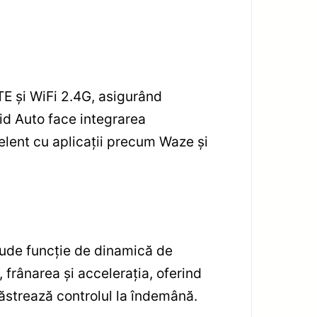
TE și WiFi 2.4G, asigurând
oid Auto face integrarea
elent cu aplicații precum Waze și
lude funcție de dinamică de
 frânarea și accelerația, oferind
păstrează controlul la îndemână.