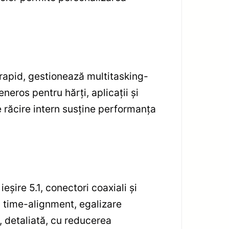
rapid, gestionează multitasking-
neros pentru hărți, aplicații și
de răcire intern susține performanța
șire 5.1, conectori coaxiali și
iv time-alignment, egalizare
ă, detaliată, cu reducerea