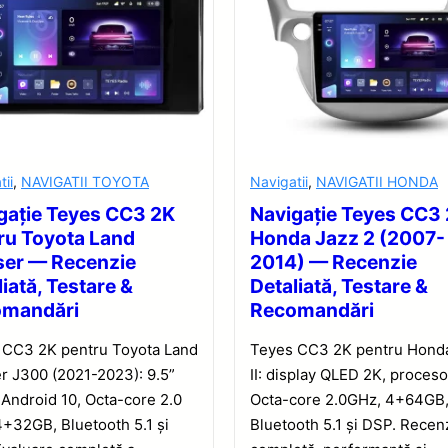
tii
,
NAVIGATII TOYOTA
Navigatii
,
NAVIGATII HONDA
gație Teyes CC3 2K
Navigație Teyes CC3
ru Toyota Land
Honda Jazz 2 (2007-
ser — Recenzie
2014) — Recenzie
iată, Testare &
Detaliată, Testare &
omandări
Recomandări
 CC3 2K pentru Toyota Land
Teyes CC3 2K pentru Hond
r J300 (2021-2023): 9.5”
II: display QLED 2K, proceso
Android 10, Octa-core 2.0
Octa-core 2.0GHz, 4+64GB
+32GB, Bluetooth 5.1 și
Bluetooth 5.1 și DSP. Recen