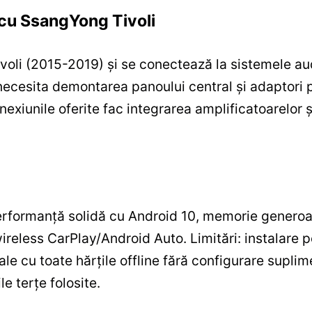
e cu SsangYong Tivoli
ivoli (2015-2019) și se conectează la sistemele au
e necesita demontarea panoului central și adaptori 
nexiunile oferite fac integrarea amplificatoarelor 
erformanță solidă cu Android 10, memorie genero
reless CarPlay/Android Auto. Limitări: instalare p
ale cu toate hărțile offline fără configurare suplime
e terțe folosite.