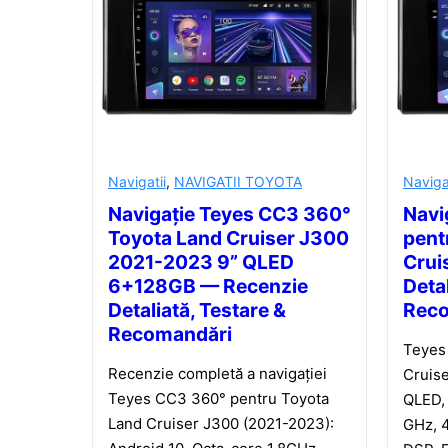
Navigatii
,
NAVIGATII TOYOTA
Naviga
Navigație Teyes CC3 360°
Navi
Toyota Land Cruiser J300
pent
2021-2023 9” QLED
Crui
6+128GB — Recenzie
Detal
Detaliată, Testare &
Rec
Recomandări
Teyes
Recenzie completă a navigației
Cruise
Teyes CC3 360° pentru Toyota
QLED, 
Land Cruiser J300 (2021-2023):
GHz, 4