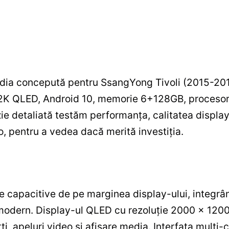
edia concepută pentru SsangYong Tivoli (2015-20
 2K QLED, Android 10, memorie 6+128GB, procesor 
e detaliată testăm performanța, calitatea display-u
o, pentru a vedea dacă merită investiția.
 capacitive de pe marginea display-ului, integrâ
modern. Display-ul QLED cu rezoluție 2000 x 1200 (
ți, apeluri video și afișare media. Interfața multi