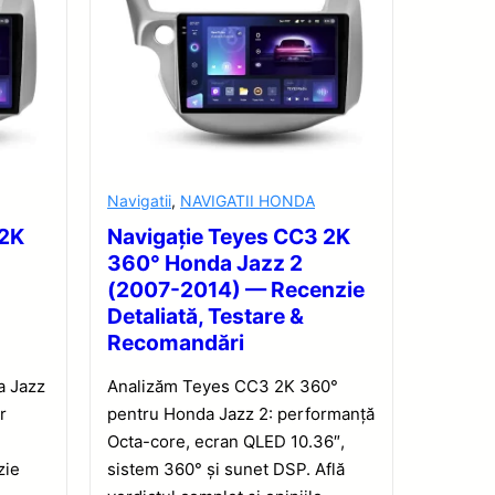
Navigatii
,
NAVIGATII HONDA
 2K
Navigație Teyes CC3 2K
360° Honda Jazz 2
(2007-2014) — Recenzie
Detaliată, Testare &
Recomandări
a Jazz
Analizăm Teyes CC3 2K 360°
r
pentru Honda Jazz 2: performanță
,
Octa-core, ecran QLED 10.36″,
zie
sistem 360° și sunet DSP. Află