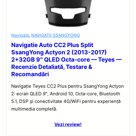
Navigatii
,
NAVIGATII SSANGYONG
Navigatie Auto CC2 Plus Split
SsangYong Actyon 2 (2013-2017)
2+32GB 9″ QLED Octa-core — Teyes —
Recenzie Detaliată, Testare &
Recomandări
Navigație Teyes CC2 Plus pentru SsangYong Actyon
2: ecran QLED 9″, Android 10, Octa-core, Bluetooth
5.1, DSP și conectivitate 4G/WiFi pentru experiență
multimedia completă.
Vezi review!