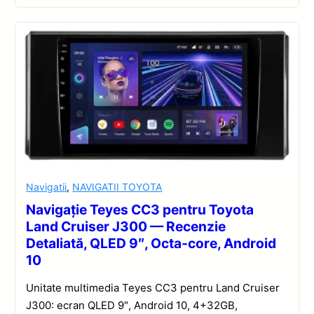
Navigatii
,
NAVIGATII TOYOTA
Navigație Teyes CC3 pentru Toyota
Land Cruiser J300 — Recenzie
Detaliată, QLED 9″, Octa-core, Android
10
Unitate multimedia Teyes CC3 pentru Land Cruiser
J300: ecran QLED 9″, Android 10, 4+32GB,