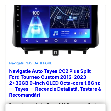
Navigatii
,
NAVIGATII FORD
Navigatie Auto Teyes CC2 Plus Split
Ford Tourneo Custom 2012-2023
2+32GB 9-inch QLED Octa-core 1.8Ghz
— Teyes — Recenzie Detaliată, Testare &
Recomandări
Recenzie completă a Teyes CC2 Plus pentru Ford
Tourneo Custom: ecran QLED 9-inch, Android 10,