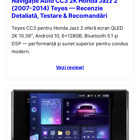
Navigație Auto CC3 2K Honda Jazz 2
(2007-2014) Teyes — Recenzie
Detaliată, Testare & Recomandări
Teyes CC3 pentru Honda Jazz 2 oferă ecran QLED
2K 10.36″, Android 10, 6+128GB, Bluetooth 5.1 și
DSP — performanță și sunet superior pentru condus
modern.
Vezi review!