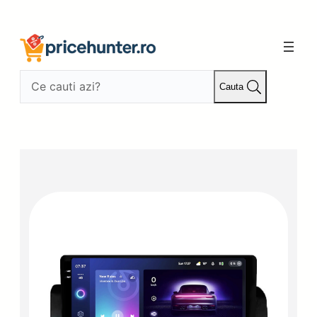
Sari
la
conținut
Cauta