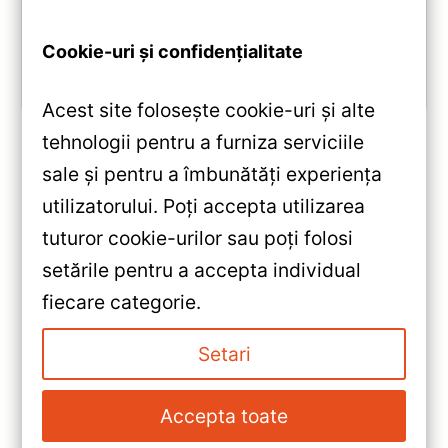
Octa-core 1.8GHz, DSP 5.1, 4G/WiFi și Bluetooth 5.1.
Cookie-uri și confidențialitate
Vezi review!
Acest site folosește cookie-uri și alte
tehnologii pentru a furniza serviciile
sale și pentru a îmbunătăți experiența
«
utilizatorului. Poți accepta utilizarea
Navigație Auto Teyes CC2 Plus
tuturor cookie-urilor sau poți folosi
Dacia Logan 3 2021-2024
setările pentru a accepta individual
4+32GB 9″ QLED —
»
fiecare categorie.
Caracteristici, Păreri & Preț
Navigație Auto Dacia Logan 3
Actualizat
9″ IPS 2+32GB Android 8.1
Setari
Teyes X1 — Recenzie Detaliată,
Testare & Recomandări
Accepta toate