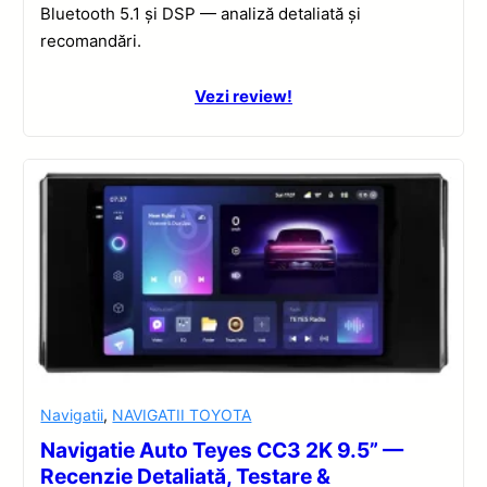
Bluetooth 5.1 și DSP — analiză detaliată și
recomandări.
Vezi review!
Navigatii
,
NAVIGATII TOYOTA
Navigatie Auto Teyes CC3 2K 9.5” —
Recenzie Detaliată, Testare &