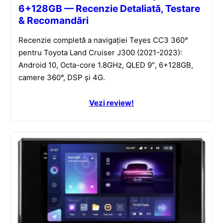
6+128GB — Recenzie Detaliată, Testare
& Recomandări
Recenzie completă a navigației Teyes CC3 360°
pentru Toyota Land Cruiser J300 (2021-2023):
Android 10, Octa-core 1.8GHz, QLED 9″, 6+128GB,
camere 360°, DSP și 4G.
Vezi review!