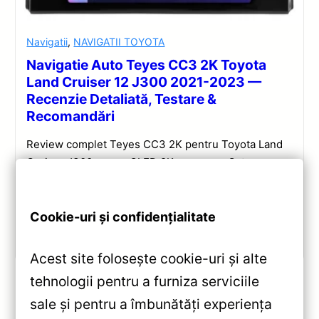
Navigatii
,
NAVIGATII TOYOTA
Navigatie Auto Teyes CC3 2K Toyota
Land Cruiser 12 J300 2021-2023 —
Recenzie Detaliată, Testare &
Recomandări
Review complet Teyes CC3 2K pentru Toyota Land
Cruiser J300: ecran QLED 2K, procesor Octa-core
2.0 GHz, Android 10, Bluetooth 5.1, DSP și
CarPlay/Android Auto wireless.
Cookie-uri și confidențialitate
Vezi review!
Acest site folosește cookie-uri și alte
tehnologii pentru a furniza serviciile
sale și pentru a îmbunătăți experiența