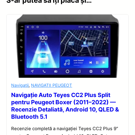
S-ar putea să îți placă și…
Navigatii
,
NAVIGATII PEUGEOT
Navigație Auto Teyes CC2 Plus Split
pentru Peugeot Boxer (2011–2022) —
Recenzie Detaliată, Android 10, QLED &
Bluetooth 5.1
Recenzie completă a navigației Teyes CC2 Plus 9″