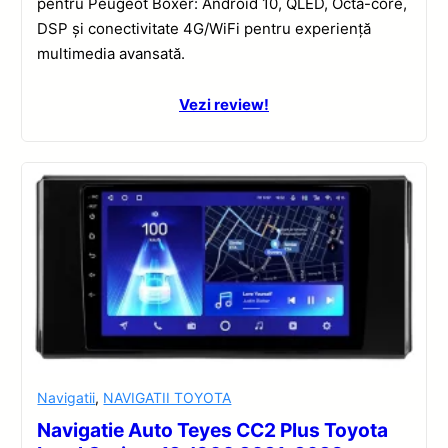
pentru Peugeot Boxer: Android 10, QLED, Octa-core,
DSP și conectivitate 4G/WiFi pentru experiență
multimedia avansată.
Vezi review!
Navigatii
,
NAVIGATII TOYOTA
Navigatie Auto Teyes CC2 Plus Toyota