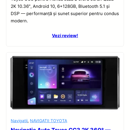
2K 10.36″, Android 10, 6+128GB, Bluetooth 5.1 și
DSP — performanță și sunet superior pentru condus
modern.
Vezi review!
Navigatii
,
NAVIGATII TOYOTA
Navigatie Auto Teyes CC3 2K 360° —