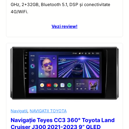
GHz, 2+32GB, Bluetooth 5.1, DSP și conectivitate
4G/WiFi.
Vezi review!
Navigatii
,
NAVIGATII TOYOTA
Navigație Teyes CC3 360° Toyota Land
Cruiser J300 2021-2023 9” QLED