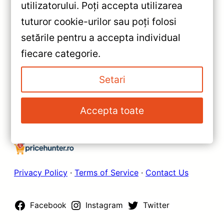
«
utilizatorului. Poți accepta utilizarea
Navigatie Auto Teyes CC3L
tuturor cookie-urilor sau poți folosi
Nissan Pathfinder 2005-2012
setările pentru a accepta individual
9-inch 4+64GB — Recenzie
»
fiecare categorie.
Detaliată, Testare &
Navigație Auto Teyes CC2 Plus
Recomandări
Nissan Pathfinder 2005-2012
Setari
4+64GB — Caracteristici, Păreri
& Preț Actualizat
Accepta toate
Privacy Policy
·
Terms of Service
·
Contact Us
Facebook
Instagram
Twitter