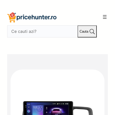
Sari
la
conținut
Cauta