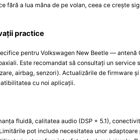
ce fără a lua mâna de pe volan, ceea ce crește sigu
vații practice
specifice pentru Volkswagen New Beetle — antenă G
axiali. Este recomandat să consultați un service 
tizare, airbag, senzori). Actualizările de firmware ș
ibilitatea cu noi aplicații.
anța fluidă, calitatea audio (DSP + 5.1), conectiv
 Limitările pot include necesitatea unor adaptoare 