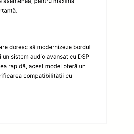
e. De asemenea, pentru maximă
rtantă.
care doresc să modernizeze bordul
i un sistem audio avansat cu DSP
atea rapidă, acest model oferă un
ificarea compatibilității cu