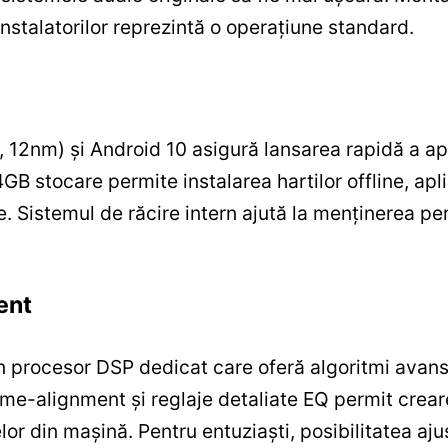
instalatorilor reprezintă o operațiune standard.
12nm) și Android 10 asigură lansarea rapidă a aplic
 stocare permite instalarea hartilor offline, apli
. Sistemul de răcire intern ajută la menținerea pe
ent
 procesor DSP dedicat care oferă algoritmi avansa
 time-alignment și reglaje detaliate EQ permit crea
or din mașină. Pentru entuziaști, posibilitatea ajust