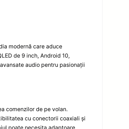
edia modernă care aduce
 QLED de 9 inch, Android 10,
 avansate audio pentru pasionații
ea comenzilor de pe volan.
ilitatea cu conectorii coaxiali și
tajul poate necesita adaptoare