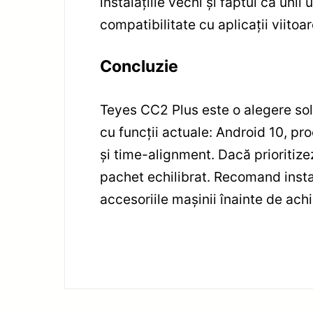
instalațiile vechi și faptul că uni
compatibilitate cu aplicații viitoa
Concluzie
Teyes CC2 Plus este o alegere so
cu funcții actuale: Android 10, 
și time-alignment. Dacă prioritize
pachet echilibrat. Recomand instal
accesoriile mașinii înainte de achiz