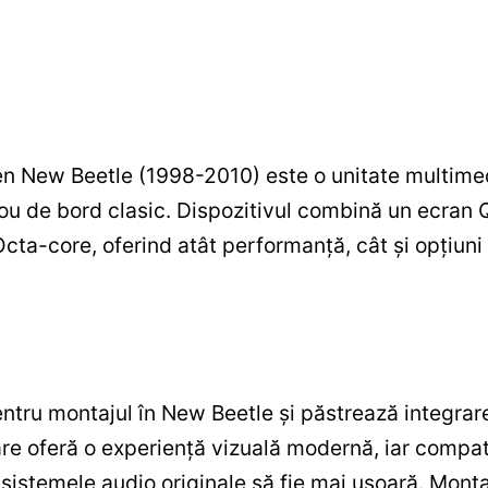
n New Beetle (1998-2010) este o unitate multim
blou de bord clasic. Dispozitivul combină un ecran
a-core, oferind atât performanță, cât și opțiuni
ntru montajul în New Beetle și păstrează integrar
are oferă o experiență vizuală modernă, iar compatib
u sistemele audio originale să fie mai ușoară. Mon