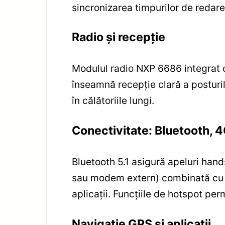
sincronizarea timpurilor de redare
Radio și recepție
Modulul radio NXP 6686 integrat o
înseamnă recepție clară a posturilo
în călătoriile lungi.
Conectivitate: Bluetooth, 4
Bluetooth 5.1 asigură apeluri hand
sau modem extern) combinată cu Wi
aplicații. Funcțiile de hotspot per
Navigație GPS și aplicații