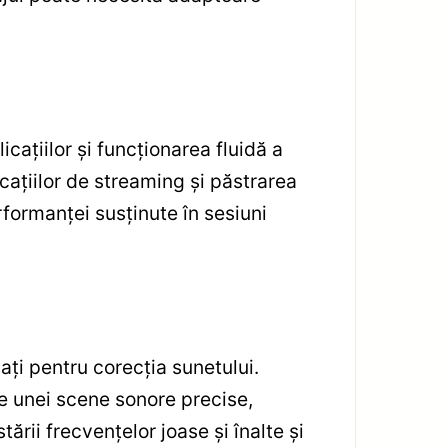
ațiilor și funcționarea fluidă a
cațiilor de streaming și păstrarea
rformanței susținute în sesiuni
ți pentru corecția sunetului.
re unei scene sonore precise,
ării frecvențelor joase și înalte și