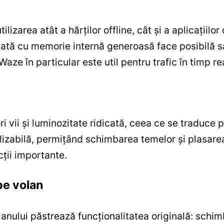
lizarea atât a hărților offline, cât și a aplicații
tă cu memorie internă generoasă face posibilă sal
aze în particular este util pentru trafic în timp rea
 vii și luminozitate ridicată, ceea ce se traduce pri
alizabilă, permițând schimbarea temelor și plasare
cții importante.
pe volan
nului păstrează funcționalitatea originală: schimb