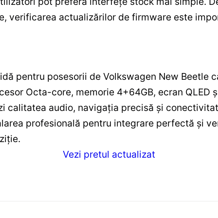
i utilizatori pot prefera interfețe stock mai simpl
re, verificarea actualizărilor de firmware este impo
lidă pentru posesorii de Volkswagen New Beetle 
procesor Octa-core, memorie 4+64GB, ecran QLED ș
zi calitatea audio, navigația precisă și conectivit
area profesională pentru integrare perfectă și ver
iție.
Vezi pretul actualizat