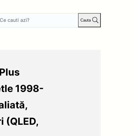
Cauta
Plus
tle 1998-
liată,
i (QLED,