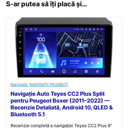
S-ar putea să îți placă și…
Navigatii
,
NAVIGATII PEUGEOT
Navigație Auto Teyes CC2 Plus Split
pentru Peugeot Boxer (2011–2022) —
Recenzie Detaliată, Android 10, QLED &
Bluetooth 5.1
Recenzie completă a navigației Teyes CC2 Plus 9″