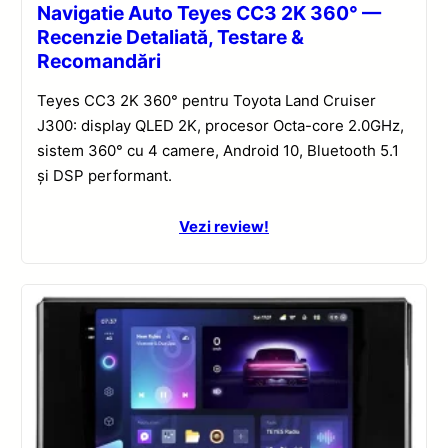
Navigatie Auto Teyes CC3 2K 360° —
Recenzie Detaliată, Testare &
Recomandări
Teyes CC3 2K 360° pentru Toyota Land Cruiser
J300: display QLED 2K, procesor Octa-core 2.0GHz,
sistem 360° cu 4 camere, Android 10, Bluetooth 5.1
și DSP performant.
Vezi review!