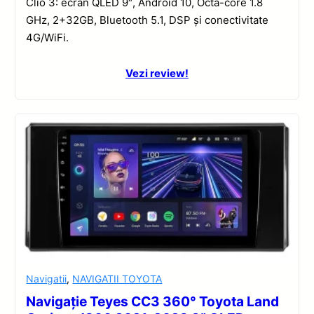
Clio 3: ecran QLED 9″, Android 10, Octa-core 1.8
GHz, 2+32GB, Bluetooth 5.1, DSP și conectivitate
4G/WiFi.
Vezi review!
Navigatii
,
NAVIGATII TOYOTA
Navigație Teyes CC3 360° Toyota Land