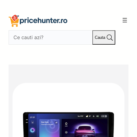
Sari
la
conținut
Cauta