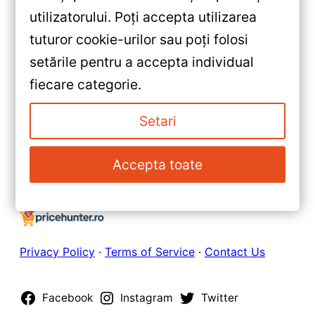
«
utilizatorului. Poți accepta utilizarea
Navigatie Auto Teyes CC3L
tuturor cookie-urilor sau poți folosi
WiFi pentru Suzuki Swift 6
setările pentru a accepta individual
(2023-2024) — Recenzie
»
fiecare categorie.
Detaliată: Android 8.1, 9″ IPS,
Navigație Auto Teyes CC3L
2+32GB
WiFi pentru Ford Edge (2007-
Setari
2014) — Recenzie Detaliată,
Testare & Recomandări
Accepta toate
Privacy Policy
·
Terms of Service
·
Contact Us
Facebook
Instagram
Twitter