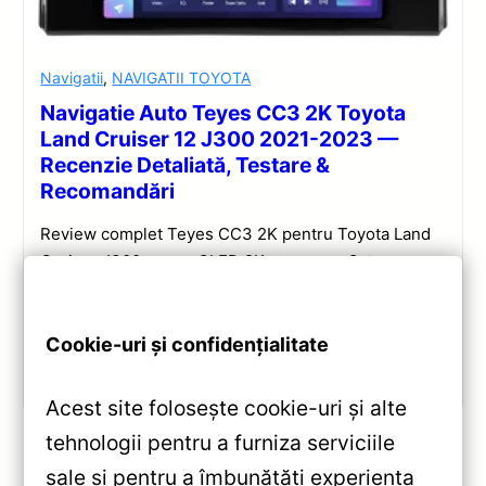
Navigatii
,
NAVIGATII TOYOTA
Navigatie Auto Teyes CC3 2K Toyota
Land Cruiser 12 J300 2021-2023 —
Recenzie Detaliată, Testare &
Recomandări
Review complet Teyes CC3 2K pentru Toyota Land
Cruiser J300: ecran QLED 2K, procesor Octa-core
2.0 GHz, Android 10, Bluetooth 5.1, DSP și
CarPlay/Android Auto wireless.
Cookie-uri și confidențialitate
Vezi review!
Acest site folosește cookie-uri și alte
tehnologii pentru a furniza serviciile
sale și pentru a îmbunătăți experiența