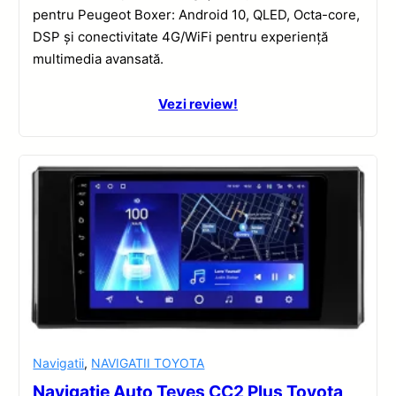
pentru Peugeot Boxer: Android 10, QLED, Octa-core,
DSP și conectivitate 4G/WiFi pentru experiență
multimedia avansată.
Vezi review!
Navigatii
,
NAVIGATII TOYOTA
Navigatie Auto Teyes CC2 Plus Toyota