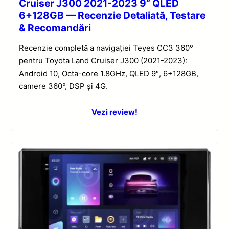
Cruiser J300 2021-2023 9” QLED
6+128GB — Recenzie Detaliată, Testare
& Recomandări
Recenzie completă a navigației Teyes CC3 360°
pentru Toyota Land Cruiser J300 (2021-2023):
Android 10, Octa-core 1.8GHz, QLED 9″, 6+128GB,
camere 360°, DSP și 4G.
Vezi review!