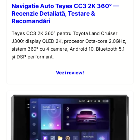
Navigatie Auto Teyes CC3 2K 360° —
Recenzie Detaliată, Testare &
Recomandări
Teyes CC3 2K 360° pentru Toyota Land Cruiser
J300: display QLED 2K, procesor Octa-core 2.0GHz,
sistem 360° cu 4 camere, Android 10, Bluetooth 5.1
și DSP performant.
Vezi review!