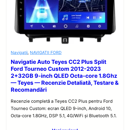
Navigatii
,
NAVIGATII FORD
Navigatie Auto Teyes CC2 Plus Split
Ford Tourneo Custom 2012-2023
2+32GB 9-inch QLED Octa-core 1.8Ghz
— Teyes — Recenzie Detaliată, Testare &
Recomandări
Recenzie completă a Teyes CC2 Plus pentru Ford
Tourneo Custom: ecran QLED 9-inch, Android 10,
Octa-core 1.8GHz, DSP 5.1, 4G/WiFi și Bluetooth 5.1.