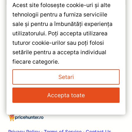
Acest site folosește cookie-uri și alte
tehnologii pentru a furniza serviciile
sale și pentru a îmbunătăți experiența
«
utilizatorului. Poți accepta utilizarea
Navigație Teyes CC3 360°
tuturor cookie-urilor sau poți folosi
pentru Kia Cerato 3 (2012-
setările pentru a accepta individual
2017) 9″ QLED 6+128GB —
»
fiecare categorie.
Recenzie Detaliată, Testare &
Navigație Auto TPRO 2 Renault
Recomandări
Koleos 2016-2020 3+32GB 9.7″
Setari
QLED — Teyes — Recenzie
Detaliată, Testare &
Accepta toate
Recomandări
Privacy Policy
·
Terms of Service
·
Contact Us