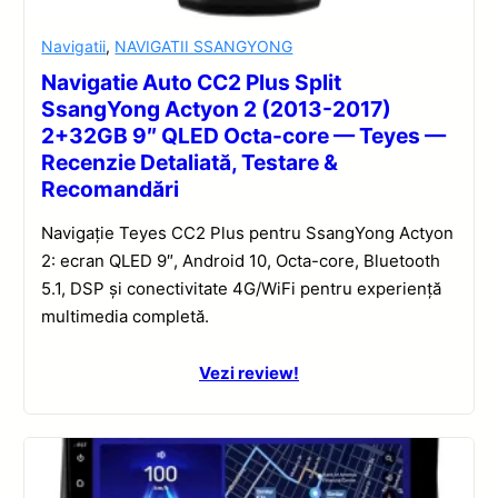
Navigatii
,
NAVIGATII SSANGYONG
Navigatie Auto CC2 Plus Split
SsangYong Actyon 2 (2013-2017)
2+32GB 9″ QLED Octa-core — Teyes —
Recenzie Detaliată, Testare &
Recomandări
Navigație Teyes CC2 Plus pentru SsangYong Actyon
2: ecran QLED 9″, Android 10, Octa-core, Bluetooth
5.1, DSP și conectivitate 4G/WiFi pentru experiență
multimedia completă.
Vezi review!