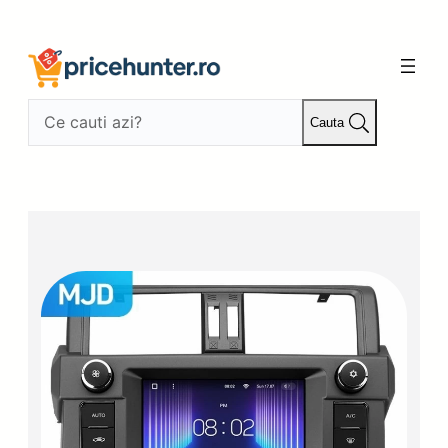
Sari
la
conținut
Cauta