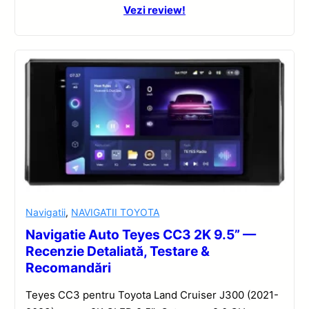
Vezi review!
Navigatii
,
NAVIGATII TOYOTA
Navigatie Auto Teyes CC3 2K 9.5” —
Recenzie Detaliată, Testare &
Recomandări
Teyes CC3 pentru Toyota Land Cruiser J300 (2021-