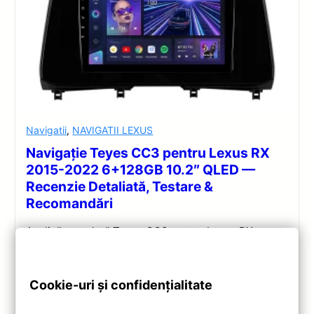
Navigatii
,
NAVIGATII LEXUS
Navigație Teyes CC3 pentru Lexus RX
2015-2022 6+128GB 10.2″ QLED —
Recenzie Detaliată, Testare &
Recomandări
Analiză completă Teyes CC3 pentru Lexus RX:
Android 10, Octa-core 1.8GHz, 6+128GB, ecran QLED
10.2″, DSP audio și conectivitate 4G/Wi‑Fi.
Cookie-uri și confidențialitate
Vezi review!