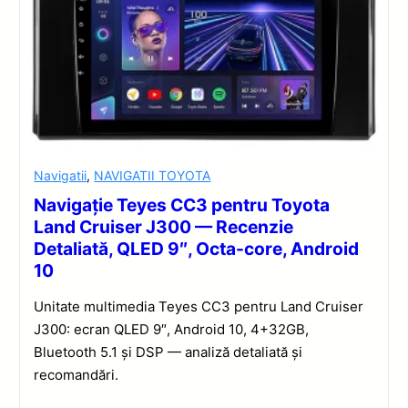
Navigatii
,
NAVIGATII TOYOTA
Navigație Teyes CC3 pentru Toyota
Land Cruiser J300 — Recenzie
Detaliată, QLED 9″, Octa-core, Android
10
Unitate multimedia Teyes CC3 pentru Land Cruiser
J300: ecran QLED 9″, Android 10, 4+32GB,
Bluetooth 5.1 și DSP — analiză detaliată și
recomandări.