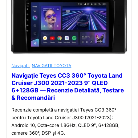
Navigatii
,
NAVIGATII TOYOTA
Navigație Teyes CC3 360° Toyota Land
Cruiser J300 2021-2023 9” QLED
6+128GB — Recenzie Detaliată, Testare
& Recomandări
Recenzie completă a navigației Teyes CC3 360°
pentru Toyota Land Cruiser J300 (2021-2023):
Android 10, Octa-core 1.8GHz, QLED 9″, 6+128GB,
camere 360°, DSP și 4G.