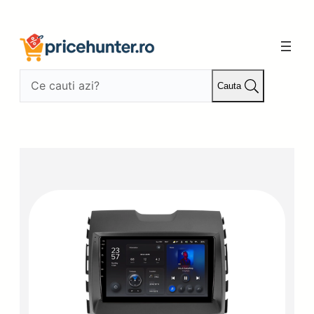
Sari
la
conținut
Cauta