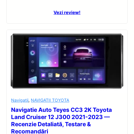
Vezi review!
Navigatii
,
NAVIGATII TOYOTA
Navigatie Auto Teyes CC3 2K Toyota
Land Cruiser 12 J300 2021-2023 —
Recenzie Detaliată, Testare &
Recomandări