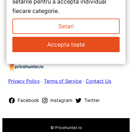
setările pentru a accepta individual
— Recenzie Detaliată, Testare &
»
fiecare categorie.
Recomandări
Navigatie Auto Teyes CC3 2K
360° — Recenzie Detaliată,
Setari
Testare & Recomandări
Accepta toate
Privacy Policy
·
Terms of Service
·
Contact Us
Facebook
Instagram
Twitter
© Pricehunter.ro