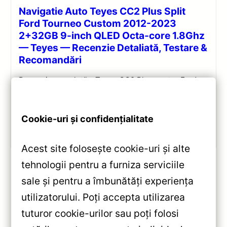
Navigatie Auto Teyes CC2 Plus Split
Ford Tourneo Custom 2012-2023
2+32GB 9-inch QLED Octa-core 1.8Ghz
— Teyes — Recenzie Detaliată, Testare &
Recomandări
Recenzie completă a Teyes CC2 Plus pentru Ford
Tourneo Custom: ecran QLED 9-inch, Android 10,
Octa-core 1.8GHz, DSP 5.1, 4G/WiFi și Bluetooth 5.1.
Cookie-uri și confidențialitate
Vezi review!
Acest site folosește cookie-uri și alte
tehnologii pentru a furniza serviciile
sale și pentru a îmbunătăți experiența
«
utilizatorului. Poți accepta utilizarea
Navigație Auto Teyes CC3L
tuturor cookie-urilor sau poți folosi
WiFi 2+32GB 9″ IPS Quad-core