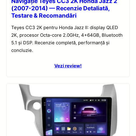
Navigație Teyes CC3 2K Honda Jazz 2
(2007-2014) — Recenzie Detaliată,
Testare & Recomandări
Teyes CC3 2K pentru Honda Jazz II: display QLED
2K, procesor Octa-core 2.0GHz, 4+64GB, Bluetooth
5.1 și DSP. Recenzie completă, performanță și
concluzie.
Vezi review!