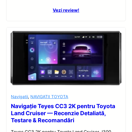
Vezi review!
Navigatii
,
NAVIGATII TOYOTA
Navigație Teyes CC3 2K pentru Toyota
Land Cruiser — Recenzie Detaliată,
Testare & Recomandări
Teyes CC3 2K pentru Toyota Land Cruiser J300