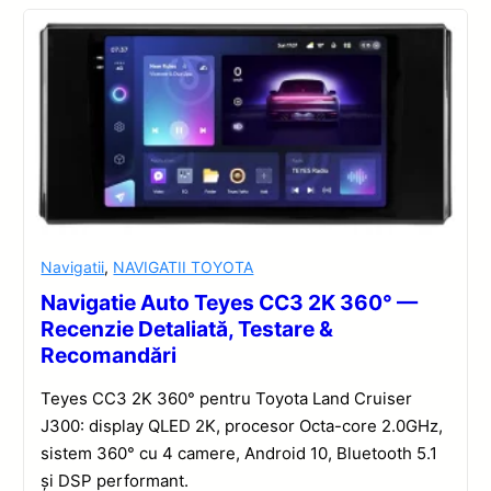
Navigatii
,
NAVIGATII TOYOTA
Navigatie Auto Teyes CC3 2K 360° —
Recenzie Detaliată, Testare &
Recomandări
Teyes CC3 2K 360° pentru Toyota Land Cruiser
J300: display QLED 2K, procesor Octa-core 2.0GHz,
sistem 360° cu 4 camere, Android 10, Bluetooth 5.1
și DSP performant.