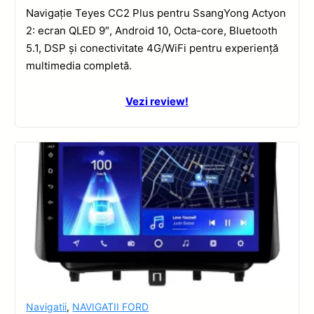
Navigație Teyes CC2 Plus pentru SsangYong Actyon
2: ecran QLED 9″, Android 10, Octa-core, Bluetooth
5.1, DSP și conectivitate 4G/WiFi pentru experiență
multimedia completă.
Vezi review!
Navigatii
,
NAVIGATII FORD