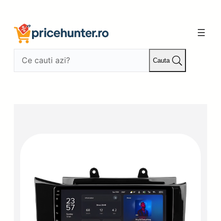
Sari
la
conținut
Cauta