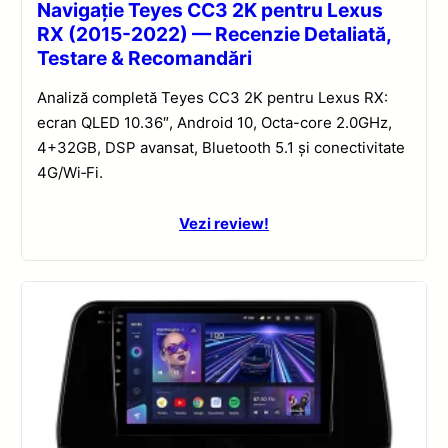
Navigație Teyes CC3 2K pentru Lexus
RX (2015-2022) — Recenzie Detaliată,
Testare & Recomandări
Analiză completă Teyes CC3 2K pentru Lexus RX:
ecran QLED 10.36″, Android 10, Octa-core 2.0GHz,
4+32GB, DSP avansat, Bluetooth 5.1 și conectivitate
4G/Wi‑Fi.
Vezi review!