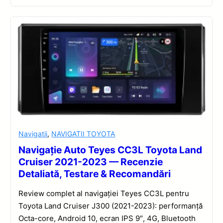
Navigatii
,
NAVIGATII TOYOTA
Navigație Auto Teyes CC3L Toyota Land
Cruiser 2021-2023 — Recenzie
Detaliată, Testare & Recomandări
Review complet al navigației Teyes CC3L pentru
Toyota Land Cruiser J300 (2021-2023): performanță
Octa-core, Android 10, ecran IPS 9″, 4G, Bluetooth