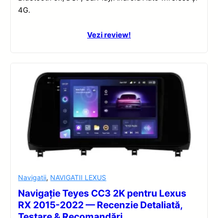
4G.
Vezi review!
Navigatii
,
NAVIGATII LEXUS
Navigație Teyes CC3 2K pentru Lexus
RX 2015-2022 — Recenzie Detaliată,
Testare & Recomandări