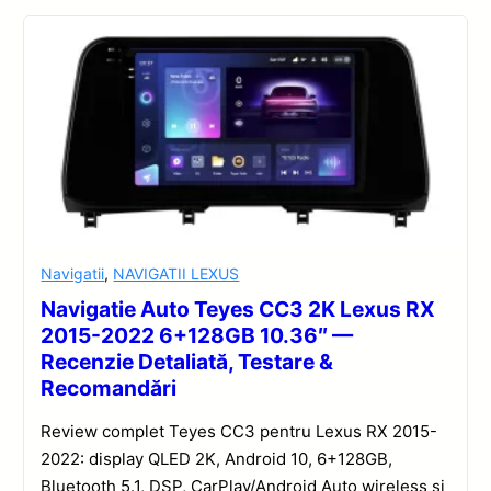
Navigatii
,
NAVIGATII LEXUS
Navigatie Auto Teyes CC3 2K Lexus RX
2015-2022 6+128GB 10.36″ —
Recenzie Detaliată, Testare &
Recomandări
Review complet Teyes CC3 pentru Lexus RX 2015-
2022: display QLED 2K, Android 10, 6+128GB,
Bluetooth 5.1, DSP, CarPlay/Android Auto wireless și