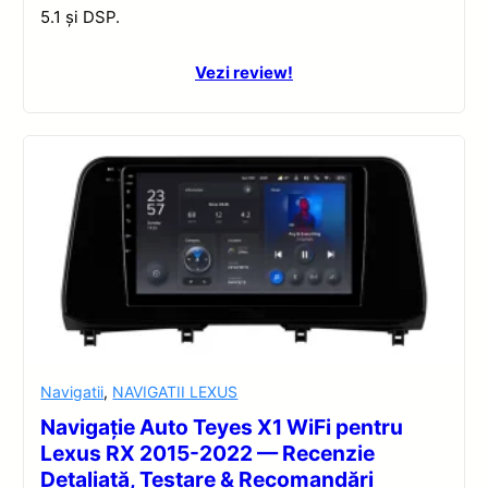
5.1 și DSP.
Vezi review!
Navigatii
,
NAVIGATII LEXUS
Navigație Auto Teyes X1 WiFi pentru
Lexus RX 2015-2022 — Recenzie
Detaliată, Testare & Recomandări