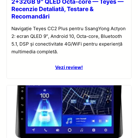
2+32GB 9″ QLED Octa-core — Teyes —
Recenzie Detaliată, Testare &
Recomandări
Navigație Teyes CC2 Plus pentru SsangYong Actyon
2: ecran QLED 9″, Android 10, Octa-core, Bluetooth
5.1, DSP și conectivitate 4G/WiFi pentru experiență
multimedia completă.
Vezi review!