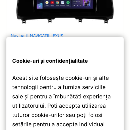
Navigatii
,
NAVIGATII LEXUS
Navigație Auto Teyes CC3 Lexus RX
2015-2022 4+32GB — Recenzie
Detaliată, Testare & Recomandări
Cookie-uri și confidențialitate
Teyes CC3 pentru Lexus RX (2015-2022): Android
Acest site folosește cookie-uri și alte
10, ecran QLED 10.2″, Octa-core 1.8GHz, 4+32GB,
DSP și conectivitate wireless pentru o experiență
tehnologii pentru a furniza serviciile
multimedia completă.
sale și pentru a îmbunătăți experiența
utilizatorului. Poți accepta utilizarea
Vezi review!
tuturor cookie-urilor sau poți folosi
setările pentru a accepta individual