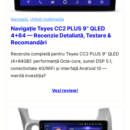
Navigatii
,
Unitati multimedia
Navigație Teyes CC2 PLUS 9” QLED
4+64 — Recenzie Detaliată, Testare &
Recomandări
Recenzie completă pentru Teyes CC2 PLUS 9” QLED
(4+64GB): performanță Octa-core, sunet DSP 5.1,
conectivitate 4G/WiFi și interfață Android 10 —
merită investiția?
Vezi review!