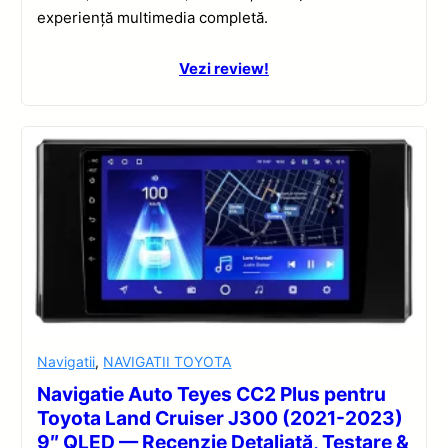
experiență multimedia completă.
Vezi review!
Navigatii
,
NAVIGATII TOYOTA
Navigatie Auto Teyes CC2 Plus pentru
Toyota Land Cruiser J300 (2021-2023)
9″ QLED — Recenzie Detaliată, Testare &