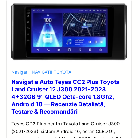
Navigatii
,
NAVIGATII TOYOTA
Navigatie Auto Teyes CC2 Plus Toyota
Land Cruiser 12 J300 2021-2023
4+32GB 9″ QLED Octa-core 1.8Ghz,
Android 10 — Recenzie Detaliată,
Testare & Recomandări
Teyes CC2 Plus pentru Toyota Land Cruiser J300
(2021-2023): sistem Android 10, ecran QLED 9″,