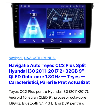
Navigatii
,
NAVIGATII HYUNDAI
Navigatie Auto Teyes CC2 Plus Split
Hyundai i30 2011-2017 2+32GB 9″
QLED Octa-core 1.8GHz — Teyes —
Caracteristici, Păreri & Preț Actualizat
Teyes CC2 Plus pentru Hyundai i30 (2011-2017):
Android 10, ecran QLED 9″, procesor octa-core
1.8GHz, Bluetooth 5.1, 4G LTE și DSP pentru o