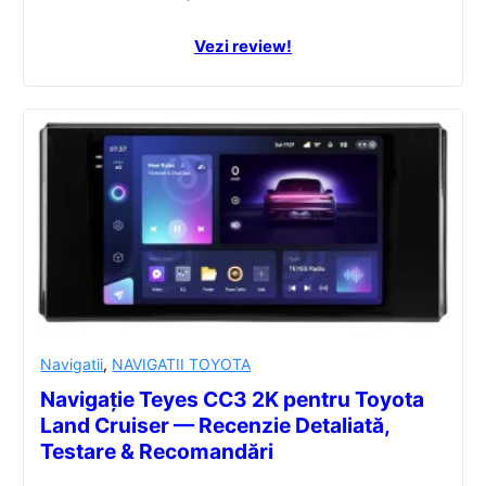
Vezi review!
Navigatii
,
NAVIGATII TOYOTA
Navigație Teyes CC3 2K pentru Toyota
Land Cruiser — Recenzie Detaliată,
Testare & Recomandări