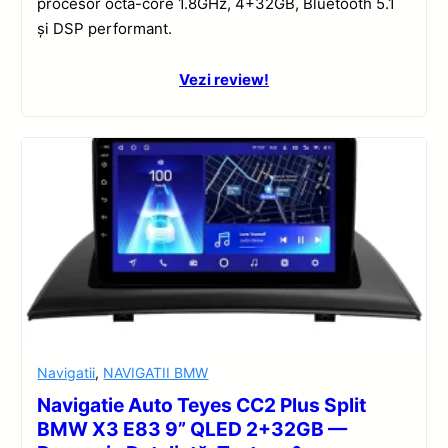
procesor octa-core 1.8GHz, 4+32GB, Bluetooth 5.1
și DSP performant.
Vezi review!
Navigatii
,
NAVIGATII BMW
Navigatie Auto Teyes CC2 Plus Split
BMW X3 E83 9” QLED 2+32GB —