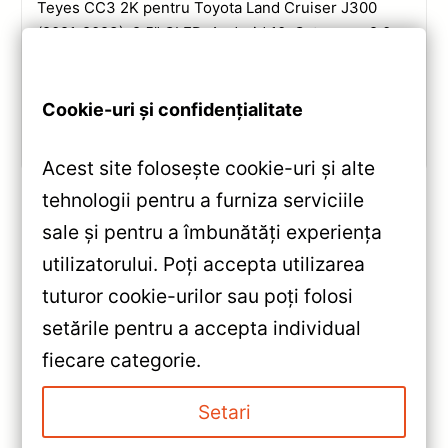
Teyes CC3 2K pentru Toyota Land Cruiser J300
(2021-2023): 9.5” QLED, Android 10, Octa-core 2.0
GHz, 4+32GB, Bluetooth 5.1 și DSP. Evaluare
completă a performanței și conectivității.
Cookie-uri și confidențialitate
Vezi review!
Acest site folosește cookie-uri și alte
tehnologii pentru a furniza serviciile
sale și pentru a îmbunătăți experiența
«
utilizatorului. Poți accepta utilizarea
Navigație Auto Ford EcoSport
tuturor cookie-urilor sau poți folosi
2014-2023 Teyes CC3 —
setările pentru a accepta individual
Caracteristici, Păreri & Preț
»
fiecare categorie.
Actualizat
Navigație Teyes CC3 Ford
Focus (1998–2005) 9" QLED
Setari
4+32GB — Recenzie Detaliată,