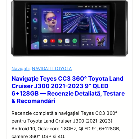
Navigatii
,
NAVIGATII TOYOTA
Navigație Teyes CC3 360° Toyota Land
Cruiser J300 2021-2023 9” QLED
6+128GB — Recenzie Detaliată, Testare
& Recomandări
Recenzie completă a navigației Teyes CC3 360°
pentru Toyota Land Cruiser J300 (2021-2023):
Android 10, Octa-core 1.8GHz, QLED 9″, 6+128GB,
camere 360°, DSP și 4G.