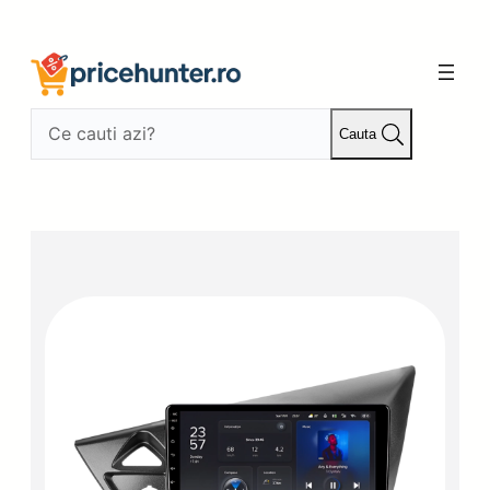
Sari
la
conținut
Cauta