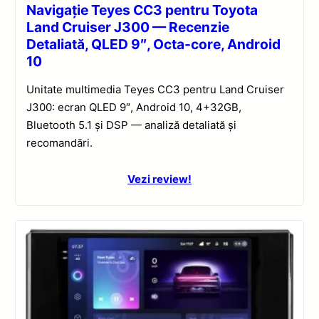
Navigație Teyes CC3 pentru Toyota
Land Cruiser J300 — Recenzie
Detaliată, QLED 9″, Octa-core, Android
10
Unitate multimedia Teyes CC3 pentru Land Cruiser
J300: ecran QLED 9″, Android 10, 4+32GB,
Bluetooth 5.1 și DSP — analiză detaliată și
recomandări.
Vezi review!