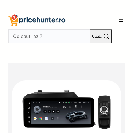
Sari
la
conținut
Cauta