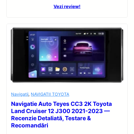
Vezi review!
Navigatii
,
NAVIGATII TOYOTA
Navigatie Auto Teyes CC3 2K Toyota
Land Cruiser 12 J300 2021-2023 —
Recenzie Detaliată, Testare &
Recomandări