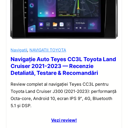
Navigatii
,
NAVIGATII TOYOTA
Navigație Auto Teyes CC3L Toyota Land
Cruiser 2021-2023 — Recenzie
Detaliată, Testare & Recomandări
Review complet al navigației Teyes CC3L pentru
Toyota Land Cruiser J300 (2021-2023): performanță
Octa-core, Android 10, ecran IPS 9″, 4G, Bluetooth
5.1 și DSP.
Vezi review!