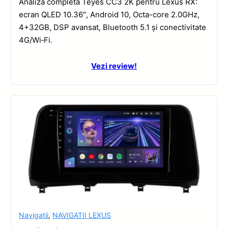
Analiză completă Teyes CC3 2K pentru Lexus RX:
ecran QLED 10.36″, Android 10, Octa-core 2.0GHz,
4+32GB, DSP avansat, Bluetooth 5.1 și conectivitate
4G/Wi‑Fi.
Vezi review!
Navigatii
,
NAVIGATII LEXUS