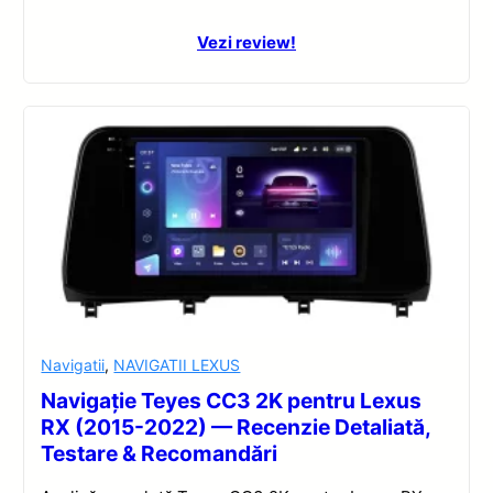
Vezi review!
Navigatii
,
NAVIGATII LEXUS
Navigație Teyes CC3 2K pentru Lexus
RX (2015-2022) — Recenzie Detaliată,
Testare & Recomandări