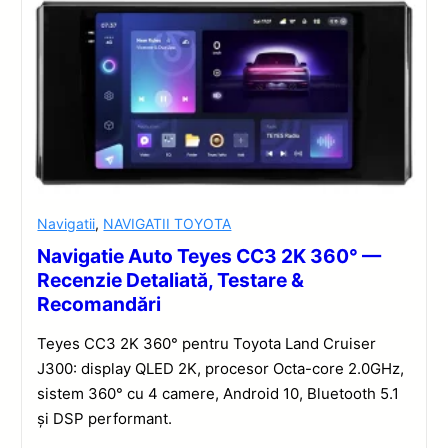
Navigatii
,
NAVIGATII TOYOTA
Navigatie Auto Teyes CC3 2K 360° —
Recenzie Detaliată, Testare &
Recomandări
Teyes CC3 2K 360° pentru Toyota Land Cruiser
J300: display QLED 2K, procesor Octa-core 2.0GHz,
sistem 360° cu 4 camere, Android 10, Bluetooth 5.1
și DSP performant.