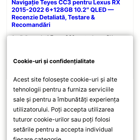
Navigație Teyes CC3 pentru Lexus RX
2015-2022 6+128GB 10.2″ QLED —
Recenzie Detaliată, Testare &
Recomandări
Analiză completă Teyes CC3 pentru Lexus RX:
Android 10, Octa-core 1.8GHz, 6+128GB, ecran QLED
10.2″, DSP audio și conectivitate 4G/Wi‑Fi.
Cookie-uri și confidențialitate
Vezi review!
Acest site folosește cookie-uri și alte
tehnologii pentru a furniza serviciile
sale și pentru a îmbunătăți experiența
«
utilizatorului. Poți accepta utilizarea
Navigație Auto Teyes Lux One
tuturor cookie-urilor sau poți folosi
BMW X5 F15 EVO 6+128GB
setările pentru a accepta individual
12.3” IPS — Recenzie Detaliată,
fiecare categorie.