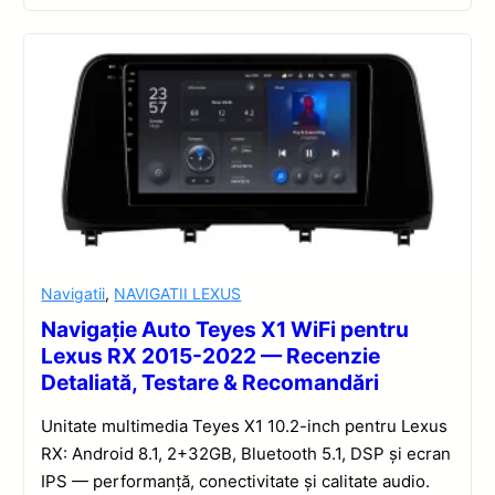
Navigatii
,
NAVIGATII LEXUS
Navigație Auto Teyes X1 WiFi pentru
Lexus RX 2015-2022 — Recenzie
Detaliată, Testare & Recomandări
Unitate multimedia Teyes X1 10.2-inch pentru Lexus
RX: Android 8.1, 2+32GB, Bluetooth 5.1, DSP și ecran
IPS — performanță, conectivitate și calitate audio.