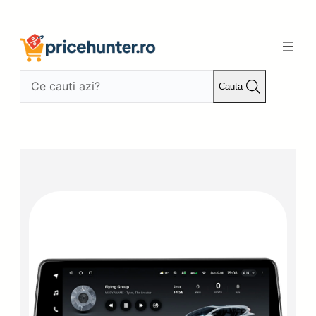
Sari
la
conținut
Cauta