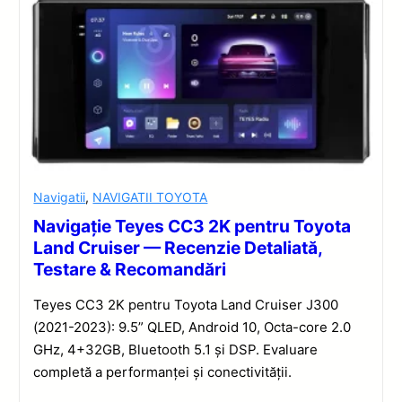
Navigatii
,
NAVIGATII TOYOTA
Navigație Teyes CC3 2K pentru Toyota
Land Cruiser — Recenzie Detaliată,
Testare & Recomandări
Teyes CC3 2K pentru Toyota Land Cruiser J300
(2021-2023): 9.5” QLED, Android 10, Octa-core 2.0
GHz, 4+32GB, Bluetooth 5.1 și DSP. Evaluare
completă a performanței și conectivității.