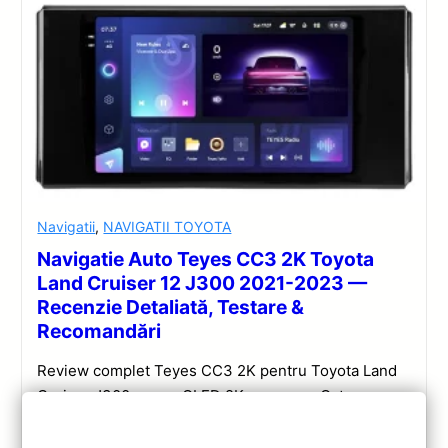
Navigatii
,
NAVIGATII TOYOTA
Navigatie Auto Teyes CC3 2K Toyota
Land Cruiser 12 J300 2021-2023 —
Recenzie Detaliată, Testare &
Recomandări
Review complet Teyes CC3 2K pentru Toyota Land
Cruiser J300: ecran QLED 2K, procesor Octa-core
2.0 GHz, Android 10, Bluetooth 5.1, DSP și
CarPlay/Android Auto wireless.