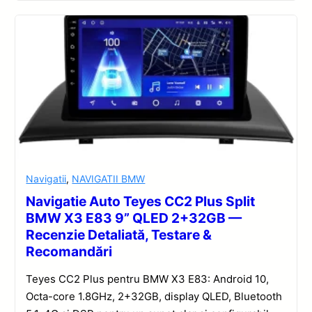
Navigatii
,
NAVIGATII BMW
Navigatie Auto Teyes CC2 Plus Split
BMW X3 E83 9” QLED 2+32GB —
Recenzie Detaliată, Testare &
Recomandări
Teyes CC2 Plus pentru BMW X3 E83: Android 10,
Octa-core 1.8GHz, 2+32GB, display QLED, Bluetooth