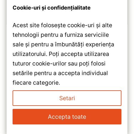
Cookie-uri și confidențialitate
Vezi review!
Acest site folosește cookie-uri și alte
tehnologii pentru a furniza serviciile
sale și pentru a îmbunătăți experiența
«
utilizatorului. Poți accepta utilizarea
Navigatie Auto 12.3″ 6+128GB
tuturor cookie-urilor sau poți folosi
Skoda Fabia 2 T’EYES Lux One
setările pentru a accepta individual
— Recenzie Detaliată, Testare &
»
fiecare categorie.
Recomandări
Navigatie Auto Teyes Lux One
Hyundai Santa Fe 2 2007-2012
Setari
4+32GB 12.3″ IPS — Recenzie
Detaliată, Testare &
Accepta toate
Recomandări