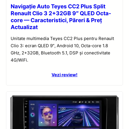
Navigație Auto Teyes CC2 Plus Split
Renault Clio 3 2+32GB 9″ QLED Octa-
core — Caracteristici, Păreri & Preț
Actualizat
Unitate multimedia Teyes CC2 Plus pentru Renault
Clio 3: ecran QLED 9″, Android 10, Octa-core 1.8
GHz, 2+32GB, Bluetooth 5.1, DSP și conectivitate
4G/WiFi.
Vezi review!