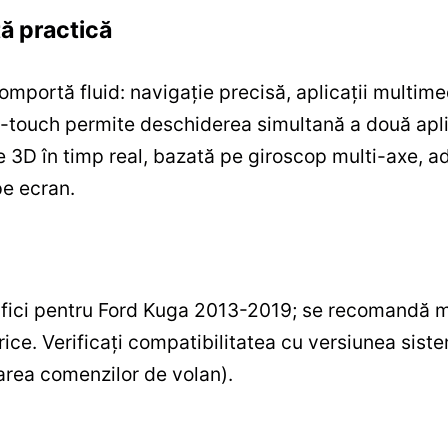
ță practică
comportă fluid: navigație precisă, aplicații multimed
-touch permite deschiderea simultană a două aplica
3D în timp real, bazată pe giroscop multi-axe, a
pe ecran.
ifici pentru Ford Kuga 2013-2019; se recomandă m
trice. Verificați compatibilitatea cu versiunea sist
area comenzilor de volan).