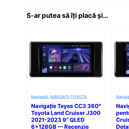
S-ar putea să îți placă și…
Navigatii
,
NAVIGATII TOYOTA
Naviga
Navigație Teyes CC3 360°
Navi
Toyota Land Cruiser J300
pent
2021-2023 9” QLED
Crui
6+128GB — Recenzie
Detal