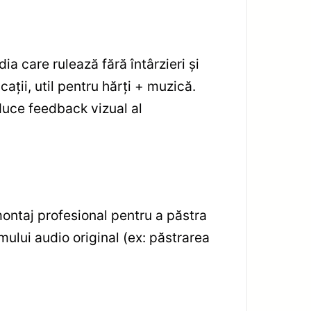
ia care rulează fără întârzieri și
ții, util pentru hărți + muzică.
duce feedback vizual al
ontaj profesional pentru a păstra
emului audio original (ex: păstrarea