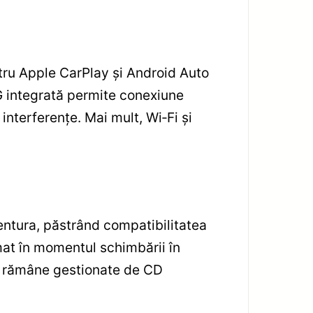
ntru Apple CarPlay și Android Auto
G integrată permite conexiune
interferențe. Mai mult, Wi‑Fi și
entura, păstrând compatibilitatea
mat în momentul schimbării în
ot rămâne gestionate de CD