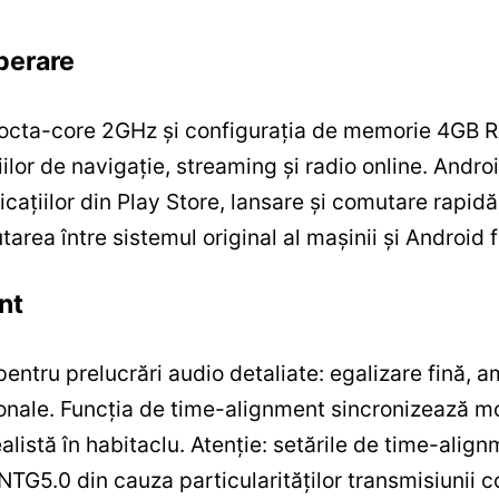
perare
octa-core 2GHz și configurația de memorie 4GB R
iilor de navigație, streaming și radio online. Andr
cațiilor din Play Store, lansare și comutare rapidă î
rea între sistemul original al mașinii și Android f
nt
ntru prelucrări audio detaliate: egalizare fină, am
sionale. Funcția de time-alignment sincronizează m
alistă în habitaclu. Atenție: setările de time-alig
5.0 din cauza particularităților transmisiunii co