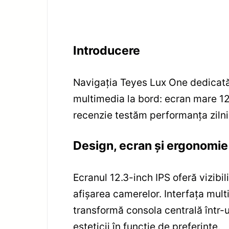
Introducere
Navigația Teyes Lux One dedicată
multimedia la bord: ecran mare 1
recenzie testăm performanța zilnic
Design, ecran și ergonomie
Ecranul 12.3-inch IPS oferă vizibili
afișarea camerelor. Interfața mul
transformă consola centrală într-u
esteticii în funcție de preferințe.