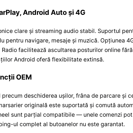
arPlay, Android Auto și 4G
fonice clare și streaming audio stabil. Suportul pe
lu pentru navigare, mesaje și muzică. Opțiunea 4
Radio facilitează ascultarea posturilor online fără 
iilor Android oferă flexibilitate extinsă.
uncții OEM
 precum deschiderea ușilor, frâna de parcare și c
arsarier originală este suportată și comută auto
wheel sunt parțial compatibile — unele comenzi p
pping-ul complet al butoanelor nu este garantat.