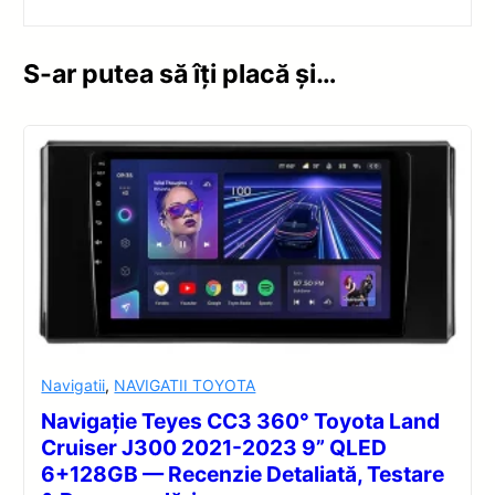
S-ar putea să îți placă și…
Navigatii
,
NAVIGATII TOYOTA
Navigație Teyes CC3 360° Toyota Land
Cruiser J300 2021-2023 9” QLED
6+128GB — Recenzie Detaliată, Testare