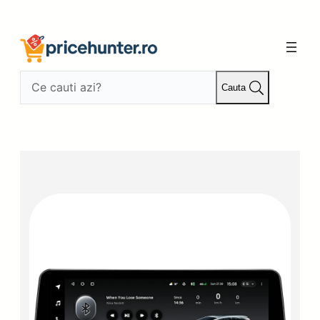
Sari
la
conținut
Cauta