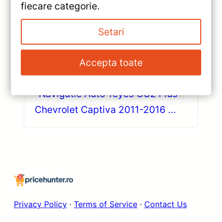
fiecare categorie.
Setari
«
Navigatie Auto Teyes Lux One
Volkswagen Touran 1 2003-
Accepta toate
2010 4+32GB 12.3″ IPS Octa-
»
core — Recenzie Detaliată,
Navigatie Auto Teyes CC2 Plus
Testare & Recomandări
Chevrolet Captiva 2011-2016 —
Caracteristici, Păreri & Preț
Actualizat
Privacy Policy
·
Terms of Service
·
Contact Us