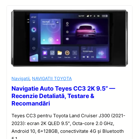
Navigatii
,
NAVIGATII TOYOTA
Navigatie Auto Teyes CC3 2K 9.5” —
Recenzie Detaliată, Testare &
Recomandări
Teyes CC3 pentru Toyota Land Cruiser J300 (2021-
2023): ecran 2K QLED 9.5″, Octa-core 2.0 GHz,
Android 10, 6+128GB, conectivitate 4G și Bluetooth
5.1.