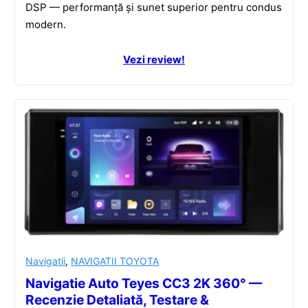
DSP — performanță și sunet superior pentru condus
modern.
Vezi review!
Navigatii
,
NAVIGATII TOYOTA
Navigatie Auto Teyes CC3 2K 360° —
Recenzie Detaliată, Testare &