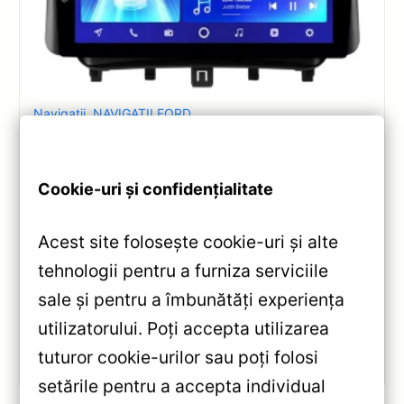
Navigatii
,
NAVIGATII FORD
Navigatie Auto Teyes CC2 Plus Split
Ford Tourneo Custom 2012-2023
2+32GB 9-inch QLED Octa-core 1.8Ghz
Cookie-uri și confidențialitate
— Teyes — Recenzie Detaliată, Testare &
Recomandări
Acest site folosește cookie-uri și alte
Recenzie completă a Teyes CC2 Plus pentru Ford
tehnologii pentru a furniza serviciile
Tourneo Custom: ecran QLED 9-inch, Android 10,
sale și pentru a îmbunătăți experiența
Octa-core 1.8GHz, DSP 5.1, 4G/WiFi și Bluetooth 5.1.
utilizatorului. Poți accepta utilizarea
tuturor cookie-urilor sau poți folosi
Vezi review!
setările pentru a accepta individual