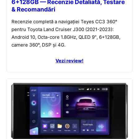
6+128GB — Recenzie Detaliată, Testare
& Recomandări
Recenzie completă a navigației Teyes CC3 360°
pentru Toyota Land Cruiser J300 (2021-2023):
Android 10, Octa-core 1.8GHz, QLED 9″, 6+128GB,
camere 360°, DSP și 4G.
Vezi review!