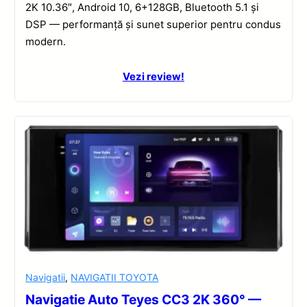
2K 10.36″, Android 10, 6+128GB, Bluetooth 5.1 și
DSP — performanță și sunet superior pentru condus
modern.
Vezi review!
Navigatii
,
NAVIGATII TOYOTA
Navigatie Auto Teyes CC3 2K 360° —