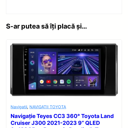
S-ar putea să îți placă și…
Navigatii
,
NAVIGATII TOYOTA
Navigație Teyes CC3 360° Toyota Land
Cruiser J300 2021-2023 9” QLED