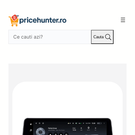
Sari
la
conținut
Cauta