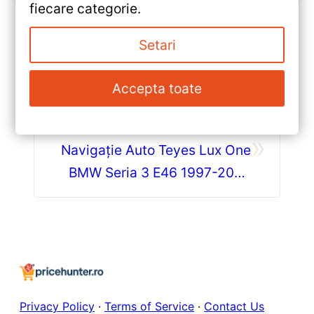
fiecare categorie.
Setari
«
Navigație Auto Teyes CC3 2K
Accepta toate
pentru Chevrolet Camaro
(2016-2024) — Recenzie
»
Detaliată, Testare &
Navigație Auto Teyes Lux One
Recomandări
BMW Seria 3 E46 1997-2006
12.3” IPS Octa-core — Recenzie
Detaliată, Testare &
Recomandări
Privacy Policy
·
Terms of Service
·
Contact Us