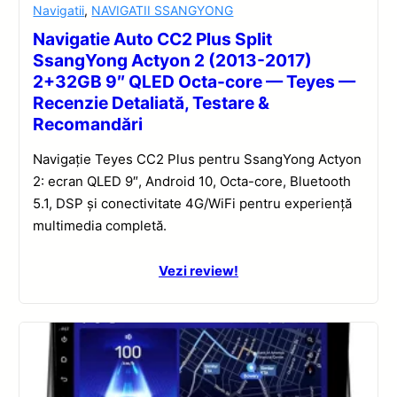
Navigatii
,
NAVIGATII SSANGYONG
Navigatie Auto CC2 Plus Split
SsangYong Actyon 2 (2013-2017)
2+32GB 9″ QLED Octa-core — Teyes —
Recenzie Detaliată, Testare &
Recomandări
Navigație Teyes CC2 Plus pentru SsangYong Actyon
2: ecran QLED 9″, Android 10, Octa-core, Bluetooth
5.1, DSP și conectivitate 4G/WiFi pentru experiență
multimedia completă.
Vezi review!