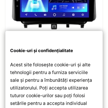
Navigatii
,
NAVIGATII FORD
Navigatie Auto Teyes CC2 Plus Split
Ford Tourneo Custom 2012-2023
Cookie-uri și confidențialitate
2+32GB 9-inch QLED Octa-core 1.8Ghz
— Teyes — Recenzie Detaliată, Testare &
Acest site folosește cookie-uri și alte
Recomandări
tehnologii pentru a furniza serviciile
Recenzie completă a Teyes CC2 Plus pentru Ford
sale și pentru a îmbunătăți experiența
Tourneo Custom: ecran QLED 9-inch, Android 10,
utilizatorului. Poți accepta utilizarea
Octa-core 1.8GHz, DSP 5.1, 4G/WiFi și Bluetooth 5.1.
tuturor cookie-urilor sau poți folosi
Vezi review!
setările pentru a accepta individual