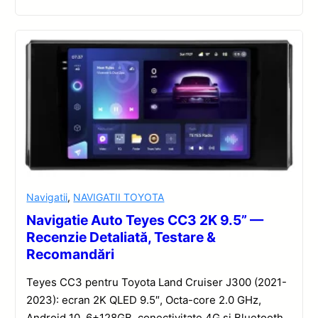
Navigatii
,
NAVIGATII TOYOTA
Navigatie Auto Teyes CC3 2K 9.5” —
Recenzie Detaliată, Testare &
Recomandări
Teyes CC3 pentru Toyota Land Cruiser J300 (2021-
2023): ecran 2K QLED 9.5″, Octa-core 2.0 GHz,
Android 10, 6+128GB, conectivitate 4G și Bluetooth