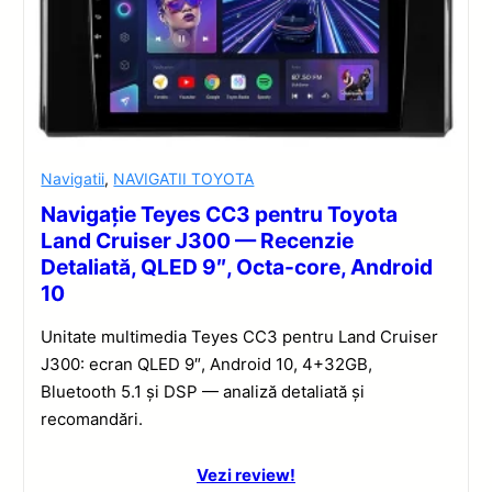
Navigatii
,
NAVIGATII TOYOTA
Navigație Teyes CC3 pentru Toyota
Land Cruiser J300 — Recenzie
Detaliată, QLED 9″, Octa-core, Android
10
Unitate multimedia Teyes CC3 pentru Land Cruiser
J300: ecran QLED 9″, Android 10, 4+32GB,
Bluetooth 5.1 și DSP — analiză detaliată și
recomandări.
Vezi review!