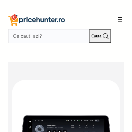
Sari
la
conținut
Cauta