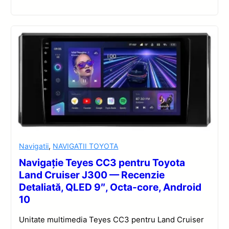
Navigatii
,
NAVIGATII TOYOTA
Navigație Teyes CC3 pentru Toyota
Land Cruiser J300 — Recenzie
Detaliată, QLED 9″, Octa-core, Android
10
Unitate multimedia Teyes CC3 pentru Land Cruiser