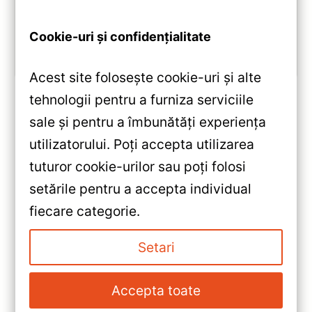
10.2″, DSP audio și conectivitate 4G/Wi‑Fi.
Cookie-uri și confidențialitate
Vezi review!
Acest site folosește cookie-uri și alte
tehnologii pentru a furniza serviciile
sale și pentru a îmbunătăți experiența
«
utilizatorului. Poți accepta utilizarea
Navigație Auto Teyes CC3 Audi
tuturor cookie-urilor sau poți folosi
A3 8P 2004-2013 — Recenzie
setările pentru a accepta individual
Detaliată, Testare &
»
fiecare categorie.
Recomandări
Camera de marsarier Teyes
Sony HS AHD, Full HD 1080P,
Setari
Unghi vizualizare 170° —
Caracteristici, Păreri & Preț
Accepta toate
Actualizat