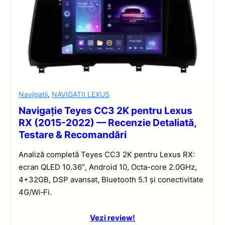
Navigatii
,
NAVIGATII LEXUS
Navigație Teyes CC3 2K pentru Lexus
RX (2015-2022) — Recenzie Detaliată,
Testare & Recomandări
Analiză completă Teyes CC3 2K pentru Lexus RX:
ecran QLED 10.36″, Android 10, Octa-core 2.0GHz,
4+32GB, DSP avansat, Bluetooth 5.1 și conectivitate
4G/Wi‑Fi.
Vezi review!