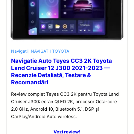
Navigatii
,
NAVIGATII TOYOTA
Navigatie Auto Teyes CC3 2K Toyota
Land Cruiser 12 J300 2021-2023 —
Recenzie Detaliată, Testare &
Recomandări
Review complet Teyes CC3 2K pentru Toyota Land
Cruiser J300: ecran QLED 2K, procesor Octa-core
2.0 GHz, Android 10, Bluetooth 5.1, DSP și
CarPlay/Android Auto wireless.
Vezi review!