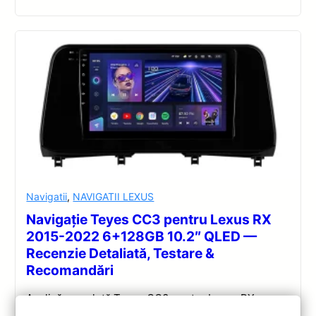
Navigatii
,
NAVIGATII LEXUS
Navigație Teyes CC3 pentru Lexus RX
2015-2022 6+128GB 10.2″ QLED —
Recenzie Detaliată, Testare &
Recomandări
Analiză completă Teyes CC3 pentru Lexus RX:
Android 10, Octa-core 1.8GHz, 6+128GB, ecran QLED