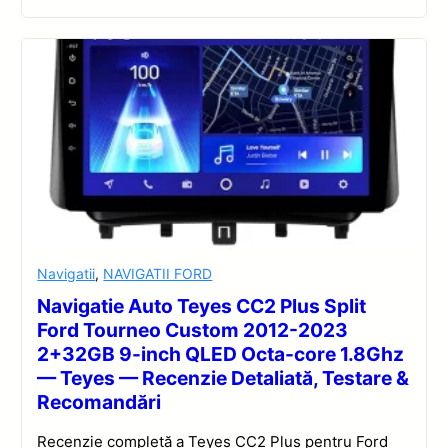
Navigatii
,
NAVIGATII FORD
Navigatie Auto Teyes CC2 Plus Split
Ford Tourneo Custom 2012-2023
2+32GB 9-inch QLED Octa-core 1.8Ghz
— Teyes — Recenzie Detaliată, Testare &
Recomandări
Recenzie completă a Teyes CC2 Plus pentru Ford