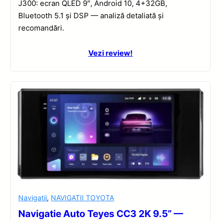
J300: ecran QLED 9″, Android 10, 4+32GB,
Bluetooth 5.1 și DSP — analiză detaliată și
recomandări.
Vezi review!
Navigatii
,
NAVIGATII TOYOTA
Navigatie Auto Teyes CC3 2K 9.5” —