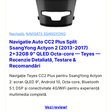
Navigatii
,
NAVIGATII SSANGYONG
Navigatie Auto CC2 Plus Split
SsangYong Actyon 2 (2013-2017)
2+32GB 9″ QLED Octa-core — Teyes —
Recenzie Detaliată, Testare &
Recomandări
Navigație Teyes CC2 Plus pentru SsangYong Actyon
2: ecran QLED 9″, Android 10, Octa-core, Bluetooth
5.1, DSP și conectivitate 4G/WiFi pentru experiență
multimedia completă.
Vezi review!