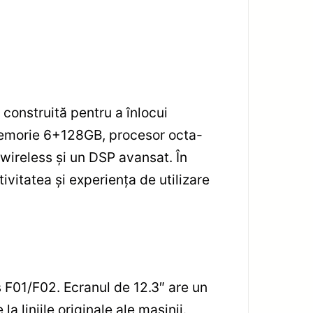
onstruită pentru a înlocui
memorie 6+128GB, procesor octa-
wireless și un DSP avansat. În
vitatea și experiența de utilizare
F01/F02. Ecranul de 12.3″ are un
la liniile originale ale mașinii.