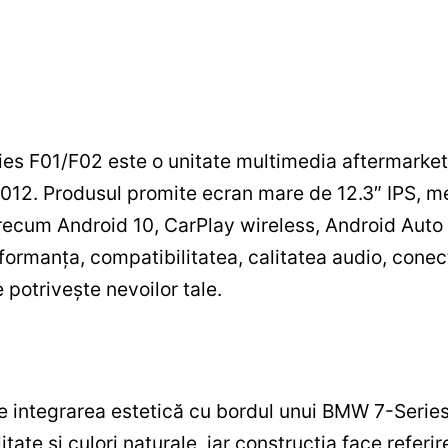
s F01/F02 este o unitate multimedia aftermarket c
012. Produsul promite ecran mare de 12.3″ IPS, 
recum Android 10, CarPlay wireless, Android Auto 
rmanța, compatibilitatea, calitatea audio, conecti
 potrivește nevoilor tale.
 integrarea estetică cu bordul unui BMW 7-Series 
tate și culori naturale, iar construcția face referire 