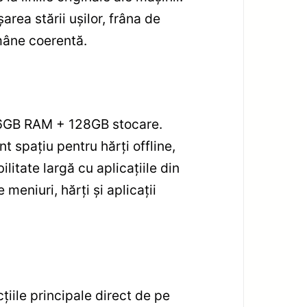
rea stării ușilor, frâna de
ămâne coerentă.
 6GB RAM + 128GB stocare.
t spațiu pentru hărți offline,
litate largă cu aplicațiile din
meniuri, hărți și aplicații
țiile principale direct de pe