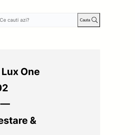
Cauta
 Lux One
02
 —
estare &