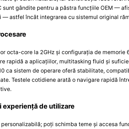
 sunt gândite pentru a păstra funcțiile OEM — afișa
ii — astfel încât integrarea cu sistemul original r
rocesare
or octa-core la 2GHz și configurația de memorie
rapidă a aplicațiilor, multitasking fluid și suficien
 10 ca sistem de operare oferă stabilitate, compatibi
ate. Testele cotidiene arată o navigare rapidă între 
tive.
i experiență de utilizare
i personalizabilă; poți schimba teme și accesa func