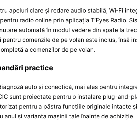
tru apeluri clare și redare audio stabilă, Wi‑Fi in
rt pentru radio online prin aplicația T’Eyes Radio. 
omutare automată în modul vedere din spate la tre
și pentru comenzile de pe volan este inclus, însă 
 completă a comenzilor de pe volan.
mandări practice
 diagnoză auto și conectică, mai ales pentru integ
 CIC sunt proiectate pentru o instalare plug-and-p
orizat pentru a păstra funcțiile originale intacte și
 anul și varianta mașinii tale înainte de achiziție.