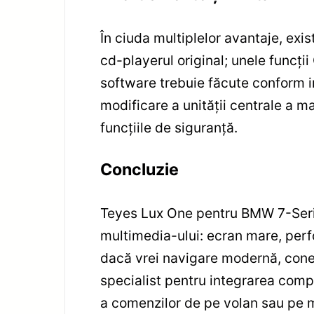
În ciuda multiplelor avantaje, exi
cd-playerul original; unele funcți
software trebuie făcute conform in
modificare a unității centrale a m
funcțiile de siguranță.
Concluzie
Teyes Lux One pentru BMW 7-Serie
multimedia-ului: ecran mare, per
dacă vrei navigare modernă, conec
specialist pentru integrarea compl
a comenzilor de pe volan sau pe me