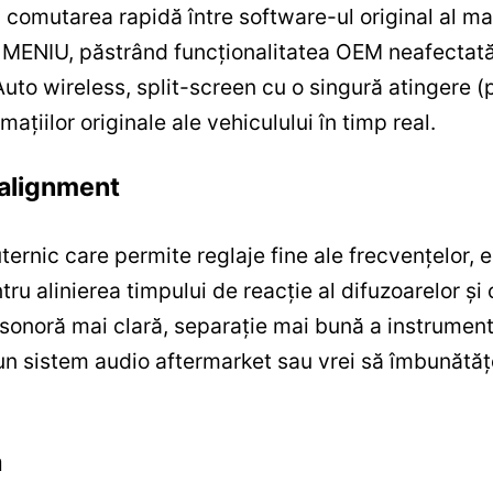
 comutarea rapidă între software-ul original al ma
 MENIU, păstrând funcționalitatea OEM neafectată.
Auto wireless, split-screen cu o singură atingere
rmațiilor originale ale vehiculului în timp real.
-alignment
rnic care permite reglaje fine ale frecvențelor, e
ru alinierea timpului de reacție al difuzoarelor și
 sonoră mai clară, separație mai bună a instrument
 un sistem audio aftermarket sau vrei să îmbunătăț
a