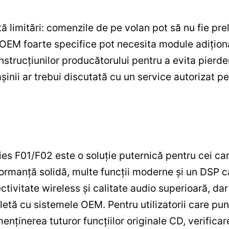
stă limitări: comenzile de pe volan pot să nu fie p
i OEM foarte specifice pot necesita module adiționa
strucțiunilor producătorului pentru a evita pierder
așinii ar trebui discutată cu un service autorizat p
s F01/F02 este o soluție puternică pentru cei ca
formanță solidă, multe funcții moderne și un DSP
tivitate wireless și calitate audio superioară, da
etă cu sistemele OEM. Pentru utilizatorii care pun
nținerea tuturor funcțiilor originale CD, verificare