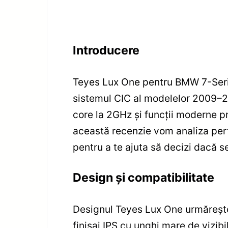
Introducere
Teyes Lux One pentru BMW 7-Serie
sistemul CIC al modelelor 2009–2
core la 2GHz și funcții moderne p
această recenzie vom analiza perfo
pentru a te ajuta să decizi dacă se
Design și compatibilitate
Designul Teyes Lux One urmărește
finisaj IPS cu unghi mare de vizibili