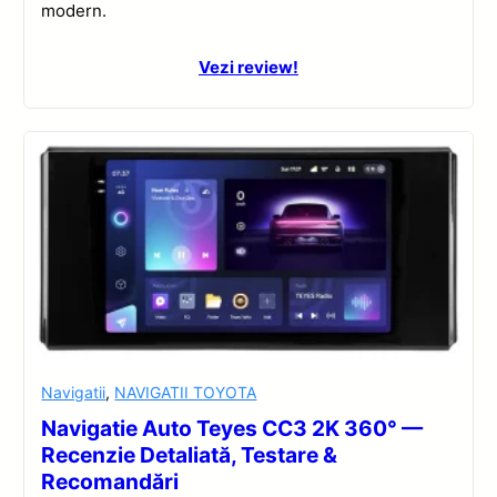
modern.
Vezi review!
Navigatii
,
NAVIGATII TOYOTA
Navigatie Auto Teyes CC3 2K 360° —
Recenzie Detaliată, Testare &
Recomandări