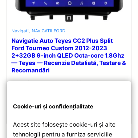
Navigatii
,
NAVIGATII FORD
Navigatie Auto Teyes CC2 Plus Split
Ford Tourneo Custom 2012-2023
2+32GB 9-inch QLED Octa-core 1.8Ghz
— Teyes — Recenzie Detaliată, Testare &
Recomandări
Recenzie completă a Teyes CC2 Plus pentru Ford
Tourneo Custom: ecran QLED 9-inch, Android 10,
Octa-core 1.8GHz, DSP 5.1, 4G/WiFi și Bluetooth 5.1.
Cookie-uri și confidențialitate
Vezi review!
Acest site folosește cookie-uri și alte
tehnologii pentru a furniza serviciile