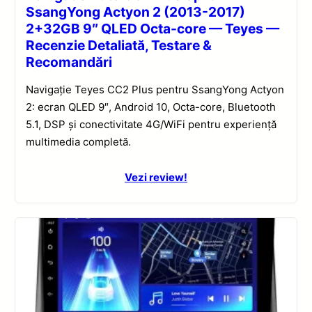
SsangYong Actyon 2 (2013-2017)
2+32GB 9″ QLED Octa-core — Teyes —
Recenzie Detaliată, Testare &
Recomandări
Navigație Teyes CC2 Plus pentru SsangYong Actyon
2: ecran QLED 9″, Android 10, Octa-core, Bluetooth
5.1, DSP și conectivitate 4G/WiFi pentru experiență
multimedia completă.
Vezi review!