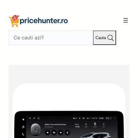
Sari
la
conținut
Cauta