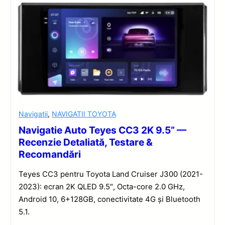
Navigatii
,
NAVIGATII TOYOTA
Navigatie Auto Teyes CC3 2K 9.5” —
Recenzie Detaliată, Testare &
Recomandări
Teyes CC3 pentru Toyota Land Cruiser J300 (2021-
2023): ecran 2K QLED 9.5″, Octa-core 2.0 GHz,
Android 10, 6+128GB, conectivitate 4G și Bluetooth
5.1.