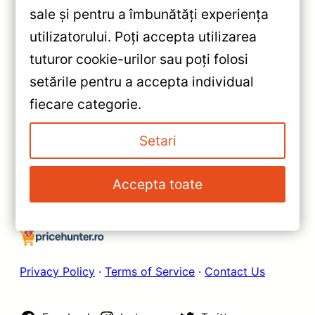
sale și pentru a îmbunătăți experiența
«
utilizatorului. Poți accepta utilizarea
Navigație Auto Teyes X1 WiFi
tuturor cookie-urilor sau poți folosi
2+32GB 10.2″ IPS Quad-core
setările pentru a accepta individual
1.3GHz — Recenzie Detaliată,
»
fiecare categorie.
Testare & Recomandări
Navigație Auto Teyes CC3 360°
6+128GB — Recenzie Detaliată,
Setari
Testare & Recomandări
Accepta toate
Privacy Policy
·
Terms of Service
·
Contact Us