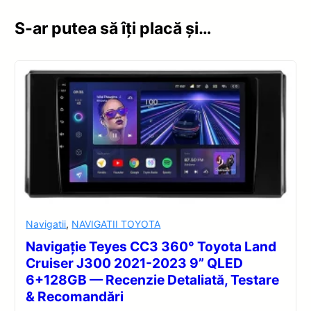
S-ar putea să îți placă și…
Navigatii
,
NAVIGATII TOYOTA
Navigație Teyes CC3 360° Toyota Land
Cruiser J300 2021-2023 9” QLED
6+128GB — Recenzie Detaliată, Testare
& Recomandări