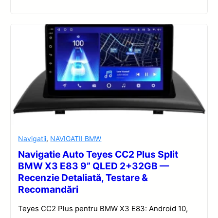
Navigatii
,
NAVIGATII BMW
Navigatie Auto Teyes CC2 Plus Split
BMW X3 E83 9” QLED 2+32GB —
Recenzie Detaliată, Testare &
Recomandări
Teyes CC2 Plus pentru BMW X3 E83: Android 10,