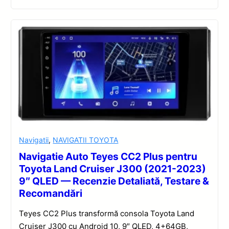
Navigatii
,
NAVIGATII TOYOTA
Navigatie Auto Teyes CC2 Plus pentru
Toyota Land Cruiser J300 (2021-2023)
9″ QLED — Recenzie Detaliată, Testare &
Recomandări
Teyes CC2 Plus transformă consola Toyota Land
Cruiser J300 cu Android 10, 9″ QLED, 4+64GB,