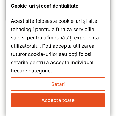
Cookie-uri și confidențialitate
Vezi review!
Acest site folosește cookie-uri și alte
tehnologii pentru a furniza serviciile
sale și pentru a îmbunătăți experiența
«
utilizatorului. Poți accepta utilizarea
Navigație Teyes Lux One 360 –
tuturor cookie-urilor sau poți folosi
Caracteristici, Păreri & Preț
setările pentru a accepta individual
Actualizat
»
fiecare categorie.
Navigatie Auto Teyes Lux One
360° Volkswagen Passat B6
Setari
2005-2010 — Caracteristici,
Păreri & Preț Actualizat
Accepta toate