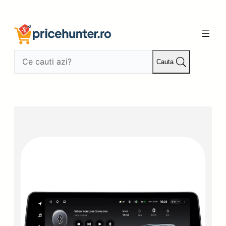
Sari
la
conținut
Cauta