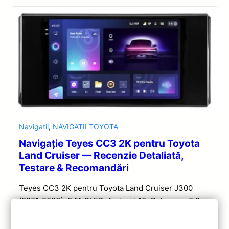
Navigatii
,
NAVIGATII TOYOTA
Navigație Teyes CC3 2K pentru Toyota
Land Cruiser — Recenzie Detaliată,
Testare & Recomandări
Teyes CC3 2K pentru Toyota Land Cruiser J300
(2021-2023): 9.5” QLED, Android 10, Octa-core 2.0
GHz, 4+32GB, Bluetooth 5.1 și DSP. Evaluare
completă a performanței și conectivității.