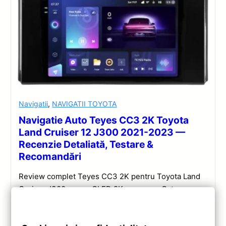
Navigatii
,
NAVIGATII TOYOTA
Navigatie Auto Teyes CC3 2K Toyota
Land Cruiser 12 J300 2021-2023 —
Recenzie Detaliată, Testare &
Recomandări
Review complet Teyes CC3 2K pentru Toyota Land
Cruiser J300: ecran QLED 2K, procesor Octa-core
2.0 GHz, Android 10, Bluetooth 5.1, DSP și
CarPlay/Android Auto wireless.