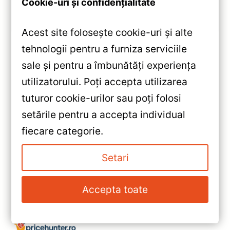
Cookie-uri și confidențialitate
Vezi review!
Acest site folosește cookie-uri și alte
tehnologii pentru a furniza serviciile
sale și pentru a îmbunătăți experiența
«
utilizatorului. Poți accepta utilizarea
Navigatie Lux One 360° T’EYES
tuturor cookie-urilor sau poți folosi
Honda CR-V 4 (2011-2016) —
setările pentru a accepta individual
Caracteristici, Păreri & Preț
»
fiecare categorie.
Actualizat
Navigatie Auto Teyes CC3L 9″
IPS 2+32GB pentru Ford F150
Setari
(2009-2014) — Recenzie
Detaliată, Testare &
Accepta toate
Recomandări