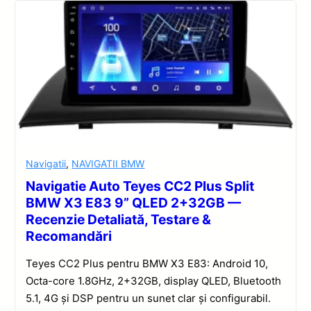
Navigatii
,
NAVIGATII BMW
Navigatie Auto Teyes CC2 Plus Split
BMW X3 E83 9” QLED 2+32GB —
Recenzie Detaliată, Testare &
Recomandări
Teyes CC2 Plus pentru BMW X3 E83: Android 10,
Octa-core 1.8GHz, 2+32GB, display QLED, Bluetooth
5.1, 4G și DSP pentru un sunet clar și configurabil.