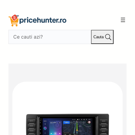
Sari
la
conținut
Cauta