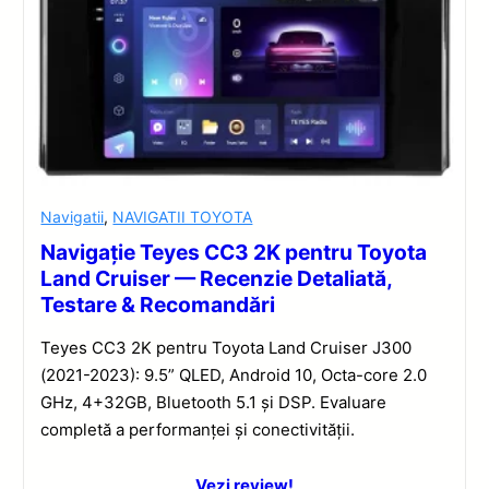
Navigatii
,
NAVIGATII TOYOTA
Navigație Teyes CC3 2K pentru Toyota
Land Cruiser — Recenzie Detaliată,
Testare & Recomandări
Teyes CC3 2K pentru Toyota Land Cruiser J300
(2021-2023): 9.5” QLED, Android 10, Octa-core 2.0
GHz, 4+32GB, Bluetooth 5.1 și DSP. Evaluare
completă a performanței și conectivității.
Vezi review!