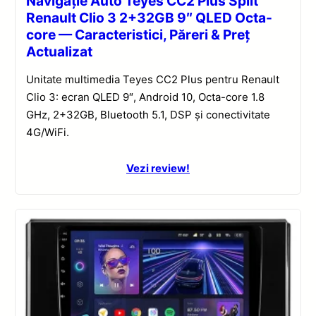
Navigație Auto Teyes CC2 Plus Split
Renault Clio 3 2+32GB 9″ QLED Octa-
core — Caracteristici, Păreri & Preț
Actualizat
Unitate multimedia Teyes CC2 Plus pentru Renault
Clio 3: ecran QLED 9″, Android 10, Octa-core 1.8
GHz, 2+32GB, Bluetooth 5.1, DSP și conectivitate
4G/WiFi.
Vezi review!