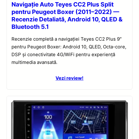
Navigație Auto Teyes CC2 Plus Split
pentru Peugeot Boxer (2011–2022) —
Recenzie Detaliată, Android 10, QLED &
Bluetooth 5.1
Recenzie completă a navigației Teyes CC2 Plus 9″
pentru Peugeot Boxer: Android 10, QLED, Octa-core,
DSP și conectivitate 4G/WiFi pentru experiență
multimedia avansată.
Vezi review!