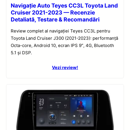
Navigație Auto Teyes CC3L Toyota Land
Cruiser 2021-2023 — Recenzie
Detaliată, Testare & Recomandări
Review complet al navigației Teyes CC3L pentru
Toyota Land Cruiser J300 (2021-2023): performanță
Octa-core, Android 10, ecran IPS 9″, 4G, Bluetooth
5.1 și DSP.
Vezi review!