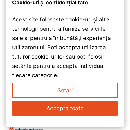
Cookie-uri și confidențialitate
Vezi review!
Acest site folosește cookie-uri și alte
tehnologii pentru a furniza serviciile
sale și pentru a îmbunătăți experiența
«
utilizatorului. Poți accepta utilizarea
Navigație Auto Teyes CC3L
tuturor cookie-urilor sau poți folosi
2+32GB 9″ IPS — Recenzie
setările pentru a accepta individual
Detaliată, Testare &
»
fiecare categorie.
Recomandări
Navigatie Auto Teyes CC3L
WiFi Opel Zafira B 2005-2014
Setari
9″ 2+32GB — Recenzie
Detaliată, Testare &
Accepta toate
Recomandări