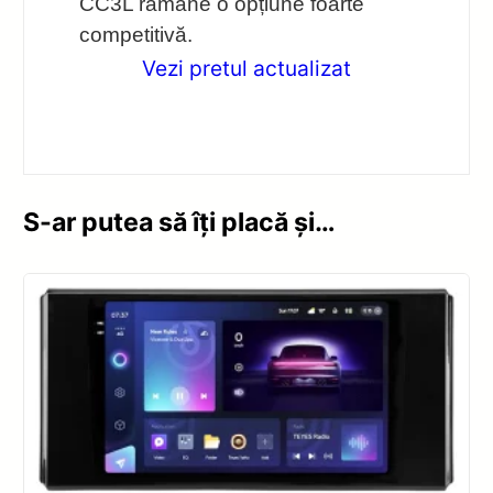
CC3L rămâne o opțiune foarte
competitivă.
Vezi pretul actualizat
S-ar putea să îți placă și…