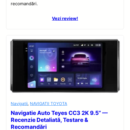
recomandări.
Vezi review!
Navigatii
,
NAVIGATII TOYOTA
Navigatie Auto Teyes CC3 2K 9.5” —
Recenzie Detaliată, Testare &
Recomandări