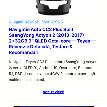
Navigatii
,
NAVIGATII SSANGYONG
Navigatie Auto CC2 Plus Split
SsangYong Actyon 2 (2013-2017)
2+32GB 9″ QLED Octa-core — Teyes —
Recenzie Detaliată, Testare &
Recomandări
Navigație Teyes CC2 Plus pentru SsangYong Actyon
2: ecran QLED 9″, Android 10, Octa-core, Bluetooth
5.1, DSP și conectivitate 4G/WiFi pentru experiență
multimedia completă.
Vezi review!