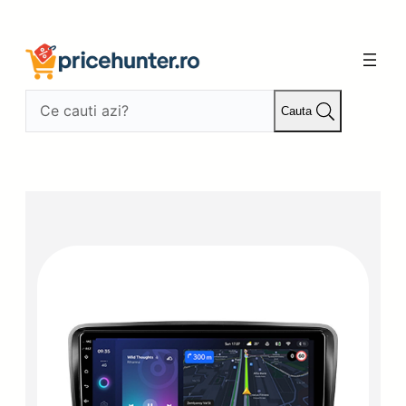
Sari
la
conținut
Cauta