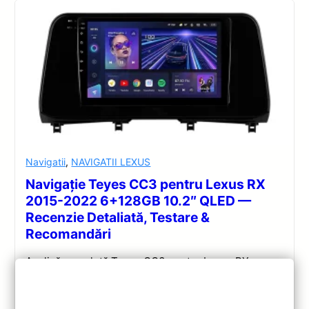
Navigatii
,
NAVIGATII LEXUS
Navigație Teyes CC3 pentru Lexus RX
2015-2022 6+128GB 10.2″ QLED —
Recenzie Detaliată, Testare &
Recomandări
Analiză completă Teyes CC3 pentru Lexus RX:
Android 10, Octa-core 1.8GHz, 6+128GB, ecran QLED
10.2″, DSP audio și conectivitate 4G/Wi‑Fi.