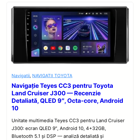
Navigatii
,
NAVIGATII TOYOTA
Navigație Teyes CC3 pentru Toyota
Land Cruiser J300 — Recenzie
Detaliată, QLED 9″, Octa-core, Android
10
Unitate multimedia Teyes CC3 pentru Land Cruiser
J300: ecran QLED 9″, Android 10, 4+32GB,
Bluetooth 5.1 și DSP — analiză detaliată și