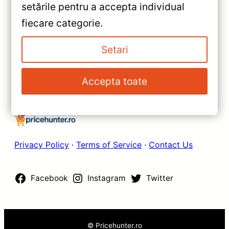
setările pentru a accepta individual
— Recenzie Detaliată, Testare &
»
fiecare categorie.
Recomandări
Navigație Auto Teyes CC3L
WiFi pentru Renault Megane 2
Setari
(2002-2009) 2+32GB 9″ IPS
Quad-core 1.3GHz, Android,
Accepta toate
Bluetooth 5.1 DSP — Recenzie
Detaliată, Testare &
Recomandări
Privacy Policy
·
Terms of Service
·
Contact Us
Facebook
Instagram
Twitter
© Pricehunter.ro