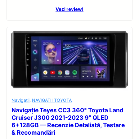
Vezi review!
Navigatii
,
NAVIGATII TOYOTA
Navigație Teyes CC3 360° Toyota Land
Cruiser J300 2021-2023 9” QLED
6+128GB — Recenzie Detaliată, Testare
& Recomandări