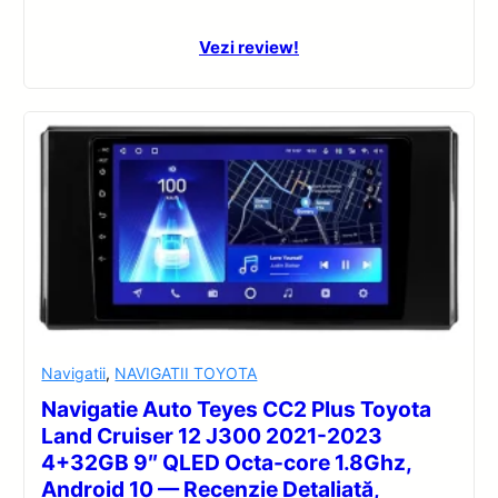
Vezi review!
Navigatii
,
NAVIGATII TOYOTA
Navigatie Auto Teyes CC2 Plus Toyota
Land Cruiser 12 J300 2021-2023
4+32GB 9″ QLED Octa-core 1.8Ghz,
Android 10 — Recenzie Detaliată,