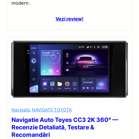
modern.
Vezi review!
Navigatii
,
NAVIGATII TOYOTA
Navigatie Auto Teyes CC3 2K 360° —
Recenzie Detaliată, Testare &
Recomandări