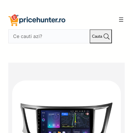
Sari
la
conținut
Cauta