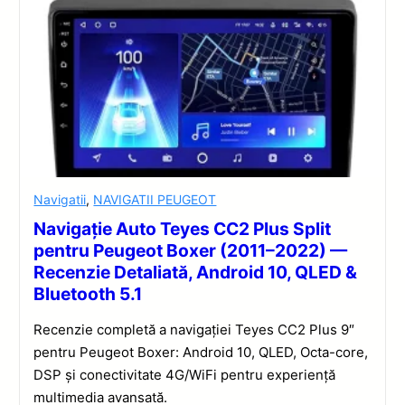
Navigatii
,
NAVIGATII PEUGEOT
Navigație Auto Teyes CC2 Plus Split
pentru Peugeot Boxer (2011–2022) —
Recenzie Detaliată, Android 10, QLED &
Bluetooth 5.1
Recenzie completă a navigației Teyes CC2 Plus 9″
pentru Peugeot Boxer: Android 10, QLED, Octa-core,
DSP și conectivitate 4G/WiFi pentru experiență
multimedia avansată.