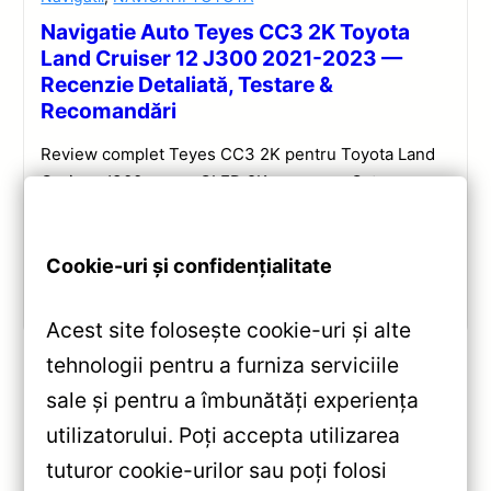
Navigatie Auto Teyes CC3 2K Toyota
Land Cruiser 12 J300 2021-2023 —
Recenzie Detaliată, Testare &
Recomandări
Review complet Teyes CC3 2K pentru Toyota Land
Cruiser J300: ecran QLED 2K, procesor Octa-core
2.0 GHz, Android 10, Bluetooth 5.1, DSP și
CarPlay/Android Auto wireless.
Cookie-uri și confidențialitate
Vezi review!
Acest site folosește cookie-uri și alte
tehnologii pentru a furniza serviciile
sale și pentru a îmbunătăți experiența
«
utilizatorului. Poți accepta utilizarea
Navigație Teyes CC3L pentru
tuturor cookie-urilor sau poți folosi
Subaru Forester (2002-2008)