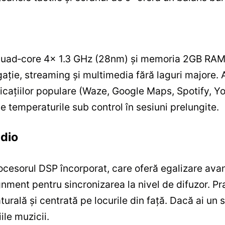
quad‑core 4x 1.3 GHz (28nm) și memoria 2GB RAM 
igație, streaming și multimedia fără laguri majore. 
icațiilor populare (Waze, Google Maps, Spotify, Yo
e temperaturile sub control în sesiuni prelungite.
udio
rocesorul DSP încorporat, care oferă egalizare ava
gnment pentru sincronizarea la nivel de difuzor. Pra
urală și centrată pe locurile din față. Dacă ai un
ile muzicii.