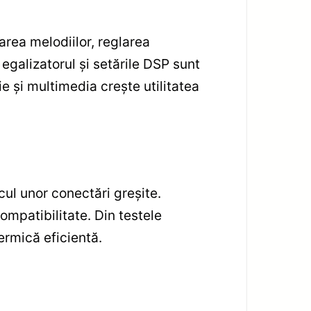
rea melodiilor, reglarea
galizatorul și setările DSP sunt
ie și multimedia crește utilitatea
cul unor conectări greșite.
ompatibilitate. Din testele
termică eficientă.