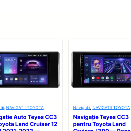
tii
,
NAVIGATII TOYOTA
Navigatii
,
NAVIGATII TOYOTA
gatie Auto Teyes CC3
Navigație Teyes CC3
oyota Land Cruiser 12
pentru Toyota Land