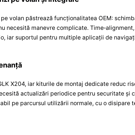
pe volan păstrează funcționalitatea OEM: schimba
 nu necesită manevre complicate. Time‑alignment, e
, iar suportul pentru multiple aplicații de navigaț
tenanță
 GLK X204, iar kiturile de montaj dedicate reduc ris
esită actualizări periodice pentru securitate și c
abil pe parcursul utilizării normale, cu o disipare 