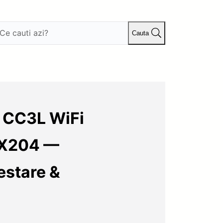
Cauta
s CC3L WiFi
 X204 —
estare &