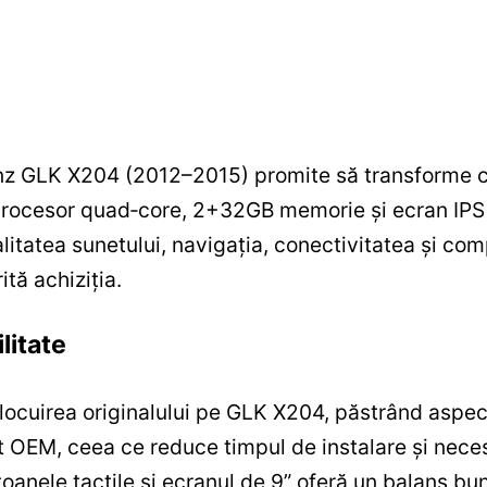
 GLK X204 (2012–2015) promite să transforme con
procesor quad‑core, 2+32GB memorie și ecran IPS 
litatea sunetului, navigația, conectivitatea și co
ită achiziția.
litate
locuirea originalului pe GLK X204, păstrând aspectu
t OEM, ceea ce reduce timpul de instalare și neces
utoanele tactile și ecranul de 9” oferă un balans bun