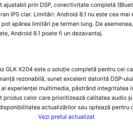
 ajustabil prin DSP, conectivitate completă (Blueto
an IPS clar. Limitări: Android 8.1 nu este cea mai 
e, pot apărea limitări pe termen lung. De asemenea,
ate, Android 8.1 poate fi un dezavantaj.
GLK X204 este o soluție completă pentru cei car
nță rezonabilă, sunet excelent datorită DSP‑ului ș
al experienței multimedia, păstrând integritatea i
produs celor care prioritizează calitatea audio și 
 disponibilitatea actualizărilor sau optează pentru
Vezi pretul actualizat