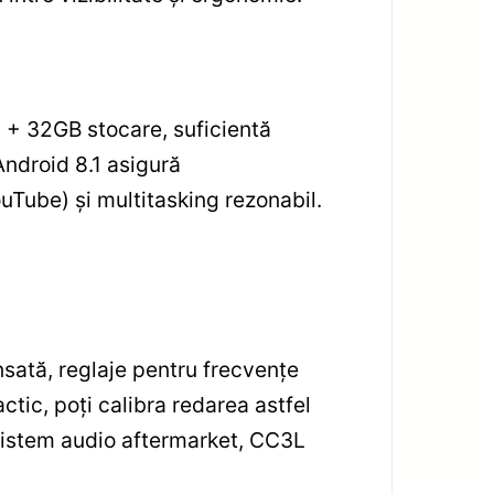
+ 32GB stocare, suficientă
Android 8.1 asigură
uTube) și multitasking rezonabil.
nsată, reglaje pentru frecvențe
ctic, poți calibra redarea astfel
 sistem audio aftermarket, CC3L