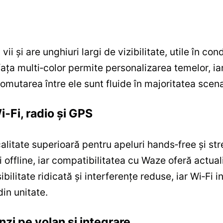
vii și are unghiuri largi de vizibilitate, utile în c
fața multi‑color permite personalizarea temelor, ia
omutarea între ele sunt fluide în majoritatea scenar
i‑Fi, radio și GPS
 calitate superioară pentru apeluri hands‑free și 
 offline, iar compatibilitatea cu Waze oferă actuali
litate ridicată și interferențe reduse, iar Wi‑Fi 
din unitate.
zi pe volan și integrare