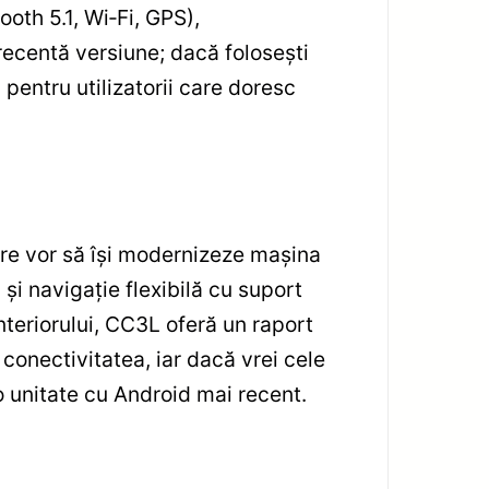
oth 5.1, Wi‑Fi, GPS),
recentă versiune; dacă folosești
 pentru utilizatorii care doresc
e vor să își modernizeze mașina
i navigație flexibilă cu suport
nteriorului, CC3L oferă un raport
conectivitatea, iar dacă vrei cele
 o unitate cu Android mai recent.