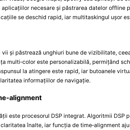
licațiilor necesare și păstrarea datelor offline pen
cațiile se deschid rapid, iar multitaskingul ușor es
 vii și păstrează unghiuri bune de vizibilitate, cee
ața multi‑color este personalizabilă, permițând sc
spunsul la atingere este rapid, iar butoanele virtu
laritatea informațiilor de navigație.
ime‑alignment
ății este procesorul DSP integrat. Algoritmii DSP p
claritatea înalte, iar funcția de time‑alignment a