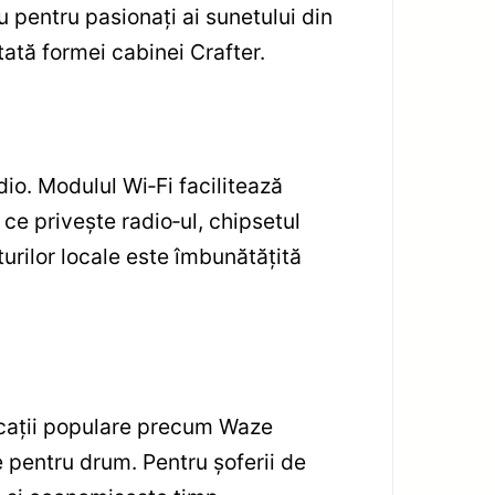
 pentru pasionați ai sunetului din
ată formei cabinei Crafter.
io. Modulul Wi‑Fi facilitează
a ce privește radio‑ul, chipsetul
turilor locale este îmbunătățită
licații populare precum Waze
e pentru drum. Pentru șoferii de