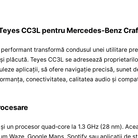
gi Teyes CC3L pentru Mercedes‑Benz Craf
a performant transformă condusul unei utilitare 
 și plăcută. Teyes CC3L se adresează proprietaril
leze aplicații, să ofere navigație precisă, sunet de
rmanța, conectivitatea, calitatea audio și compati
rocesare
și un procesor quad‑core la 1.3 GHz (28 nm). Acea
recum Waze, Google Maps, Spotify sau aplicații d