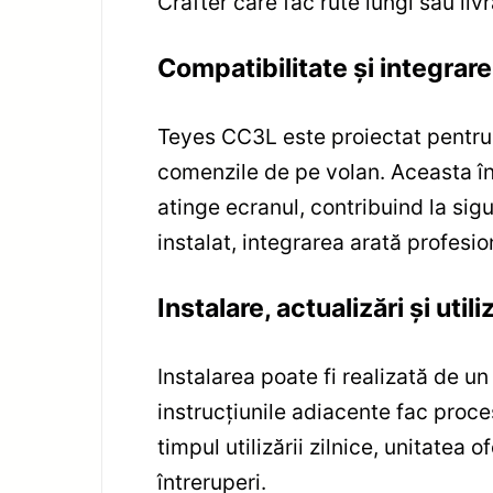
Crafter care fac rute lungi sau l
Compatibilitate și integrar
Teyes CC3L este proiectat pentru
comenzile de pe volan. Aceasta în
atinge ecranul, contribuind la sigu
instalat, integrarea arată profesion
Instalare, actualizări și utili
Instalarea poate fi realizată de un
instrucțiunile adiacente fac proces
timpul utilizării zilnice, unitatea
întreruperi.