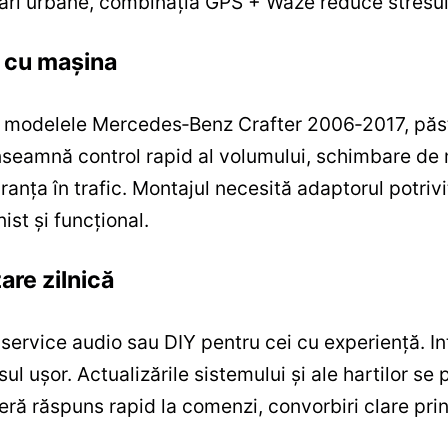
ivrări urbane, combinația GPS + Waze reduce stresu
e cu mașina
 modelele Mercedes‑Benz Crafter 2006‑2017, păst
seamnă control rapid al volumului, schimbare de me
ranța în trafic. Montajul necesită adaptorul potriv
ist și funcțional.
zare zilnică
 service audio sau DIY pentru cei cu experiență. In
ul ușor. Actualizările sistemului și ale hartilor se 
 oferă răspuns rapid la comenzi, convorbiri clare pr