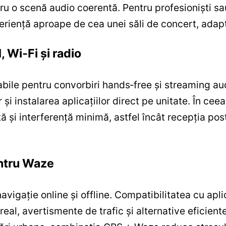
u o scenă audio coerentă. Pentru profesioniști sau
eriență aproape de cea unei săli de concert, adapt
, Wi‑Fi și radio
abile pentru convorbiri hands‑free și streaming aud
 și instalarea aplicațiilor direct pe unitate. În cee
ă și interferență minimă, astfel încât recepția pos
entru Waze
avigație online și offline. Compatibilitatea cu ap
real, avertismente de trafic și alternative eficient