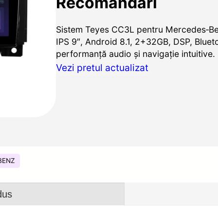
Recomandări
Sistem Teyes CC3L pentru Mercedes‑Ben
IPS 9″, Android 8.1, 2+32GB, DSP, Bluet
performanță audio și navigație intuitive.
Vezi pretul actualizat
BENZ
dus