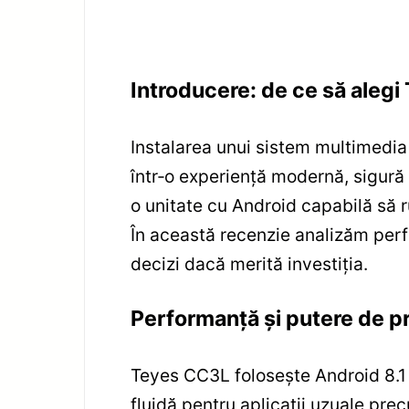
Introducere: de ce să ale
Instalarea unui sistem multimedi
într‑o experiență modernă, sigură
o unitate cu Android capabilă să ru
În această recenzie analizăm perfo
decizi dacă merită investiția.
Performanță și putere de p
Teyes CC3L folosește Android 8.1 
fluidă pentru aplicații uzuale p