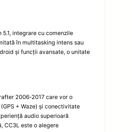
 5.1, integrare cu comenzile
mitată în multitasking intens sau
ndroid și funcții avansate, o unitate
rafter 2006‑2017 care vor o
 (GPS + Waze) și conectivitate
experiență audio superioară
lă, CC3L este o alegere