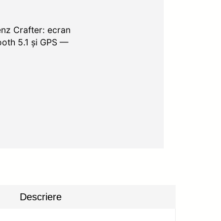
z Crafter: ecran
ooth 5.1 și GPS —
Descriere