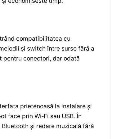
l și economisește timp.
rând compatibilitatea cu
lodii și switch între surse fără a
it pentru conectori, dar odată
terfața prietenoasă la instalare și
pot face prin Wi‑Fi sau USB. În
in Bluetooth și redare muzicală fără