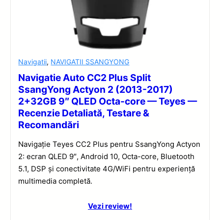
Navigatii
,
NAVIGATII SSANGYONG
Navigatie Auto CC2 Plus Split
SsangYong Actyon 2 (2013-2017)
2+32GB 9″ QLED Octa-core — Teyes —
Recenzie Detaliată, Testare &
Recomandări
Navigație Teyes CC2 Plus pentru SsangYong Actyon
2: ecran QLED 9″, Android 10, Octa-core, Bluetooth
5.1, DSP și conectivitate 4G/WiFi pentru experiență
multimedia completă.
Vezi review!