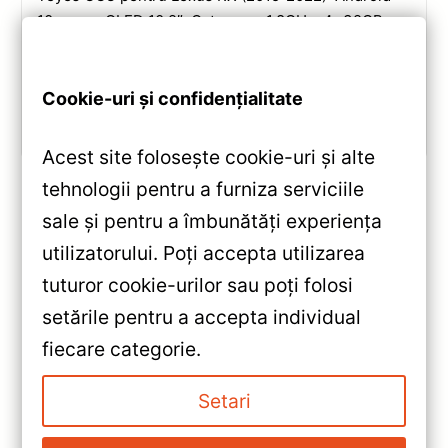
10, ecran QLED 10.2″, Octa-core 1.8GHz, 4+32GB,
DSP și conectivitate wireless pentru o experiență
multimedia completă.
Cookie-uri și confidențialitate
Vezi review!
Acest site folosește cookie-uri și alte
tehnologii pentru a furniza serviciile
sale și pentru a îmbunătăți experiența
«
utilizatorului. Poți accepta utilizarea
Navigatie Auto Teyes CC3L 9″
tuturor cookie-urilor sau poți folosi
IPS 2+32GB Quad-core —
setările pentru a accepta individual
Recenzie Detaliată, Testare &
»
fiecare categorie.
Recomandări
Review Teyes CC3L Navigație
Auto Mazda MX-5 III NC (2008–
Setari
2015) — Merită Cumpărat?