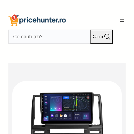
Sari
la
conținut
Cauta