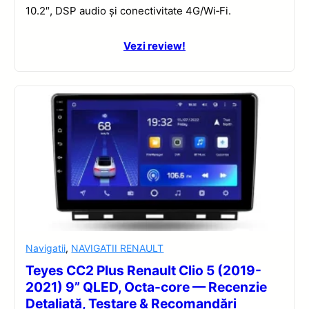
10.2″, DSP audio și conectivitate 4G/Wi‑Fi.
Vezi review!
Navigatii
,
NAVIGATII RENAULT
Teyes CC2 Plus Renault Clio 5 (2019-
2021) 9” QLED, Octa-core — Recenzie
Detaliată, Testare & Recomandări