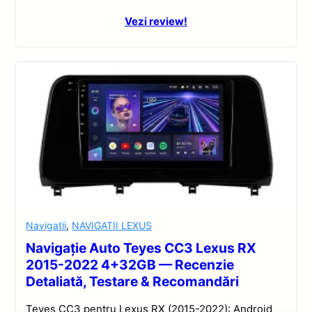
Vezi review!
Navigatii
,
NAVIGATII LEXUS
Navigație Auto Teyes CC3 Lexus RX
2015-2022 4+32GB — Recenzie
Detaliată, Testare & Recomandări
Teyes CC3 pentru Lexus RX (2015-2022): Android