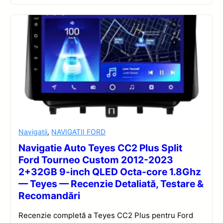
Navigatii
,
NAVIGATII FORD
Navigatie Auto Teyes CC2 Plus Split
Ford Tourneo Custom 2012-2023
2+32GB 9-inch QLED Octa-core 1.8Ghz
— Teyes — Recenzie Detaliată, Testare &
Recomandări
Recenzie completă a Teyes CC2 Plus pentru Ford