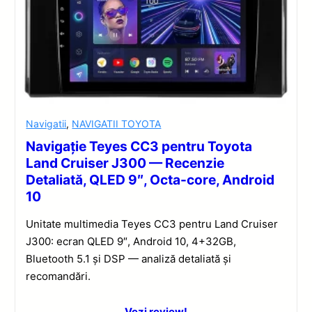
Navigatii
,
NAVIGATII TOYOTA
Navigație Teyes CC3 pentru Toyota
Land Cruiser J300 — Recenzie
Detaliată, QLED 9″, Octa-core, Android
10
Unitate multimedia Teyes CC3 pentru Land Cruiser
J300: ecran QLED 9″, Android 10, 4+32GB,
Bluetooth 5.1 și DSP — analiză detaliată și
recomandări.
Vezi review!