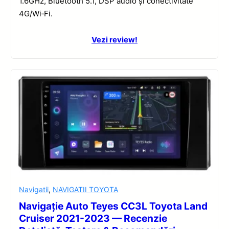
1.6GHz, Bluetooth 5.1, DSP audio și conectivitate
4G/Wi‑Fi.
Vezi review!
Navigatii
,
NAVIGATII TOYOTA
Navigație Auto Teyes CC3L Toyota Land
Cruiser 2021-2023 — Recenzie