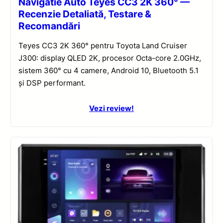
Navigatie Auto Teyes CC3 2K 360° —
Recenzie Detaliată, Testare &
Recomandări
Teyes CC3 2K 360° pentru Toyota Land Cruiser
J300: display QLED 2K, procesor Octa-core 2.0GHz,
sistem 360° cu 4 camere, Android 10, Bluetooth 5.1
și DSP performant.
Vezi review!