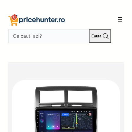
Sari
la
conținut
Cauta