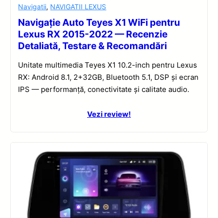
Navigatii
,
NAVIGATII LEXUS
Navigație Auto Teyes X1 WiFi pentru
Lexus RX 2015-2022 — Recenzie
Detaliată, Testare & Recomandări
Unitate multimedia Teyes X1 10.2-inch pentru Lexus
RX: Android 8.1, 2+32GB, Bluetooth 5.1, DSP și ecran
IPS — performanță, conectivitate și calitate audio.
Vezi review!