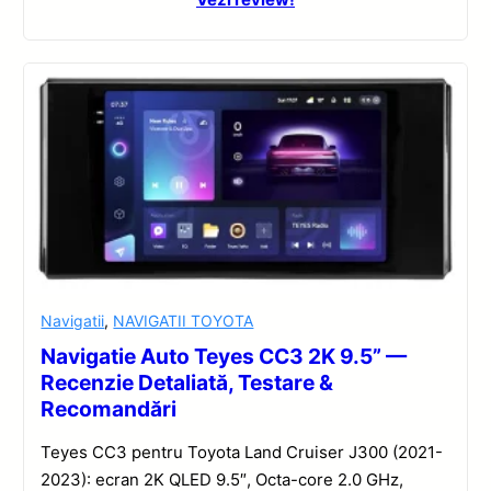
Navigatii
,
NAVIGATII TOYOTA
Navigatie Auto Teyes CC3 2K 9.5” —
Recenzie Detaliată, Testare &
Recomandări
Teyes CC3 pentru Toyota Land Cruiser J300 (2021-
2023): ecran 2K QLED 9.5″, Octa-core 2.0 GHz,