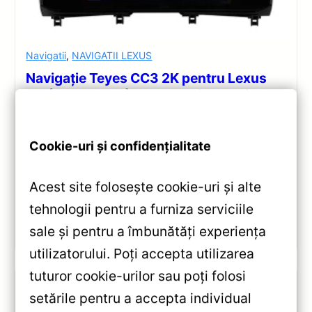
Navigatii
,
NAVIGATII LEXUS
Navigație Teyes CC3 2K pentru Lexus
RX (2015-2022) — Recenzie Detaliată,
Testare & Recomandări
Analiză completă Teyes CC3 2K pentru Lexus RX:
Cookie-uri și confidențialitate
ecran QLED 10.36″, Android 10, Octa-core 2.0GHz,
4+32GB, DSP avansat, Bluetooth 5.1 și conectivitate
Acest site folosește cookie-uri și alte
4G/Wi‑Fi.
tehnologii pentru a furniza serviciile
Vezi review!
sale și pentru a îmbunătăți experiența
utilizatorului. Poți accepta utilizarea
tuturor cookie-urilor sau poți folosi
setările pentru a accepta individual