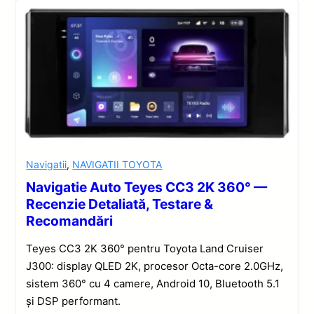
Navigatii
,
NAVIGATII TOYOTA
Navigatie Auto Teyes CC3 2K 360° —
Recenzie Detaliată, Testare &
Recomandări
Teyes CC3 2K 360° pentru Toyota Land Cruiser
J300: display QLED 2K, procesor Octa-core 2.0GHz,
sistem 360° cu 4 camere, Android 10, Bluetooth 5.1
și DSP performant.