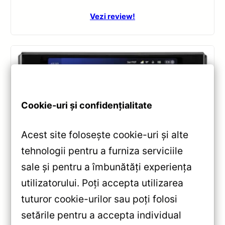
Vezi review!
Cookie-uri și confidențialitate
Acest site folosește cookie-uri și alte
tehnologii pentru a furniza serviciile
Navigatii
,
NAVIGATII TOYOTA
sale și pentru a îmbunătăți experiența
Navigatie Auto Teyes CC3 2K Toyota
utilizatorului. Poți accepta utilizarea
Land Cruiser 12 J300 2021-2023 —
tuturor cookie-urilor sau poți folosi
Recenzie Detaliată, Testare &
setările pentru a accepta individual
Recomandări