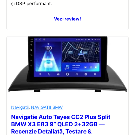
și DSP performant.
Vezi review!
Navigatii
,
NAVIGATII BMW
Navigatie Auto Teyes CC2 Plus Split
BMW X3 E83 9” QLED 2+32GB —
Recenzie Detaliată, Testare &