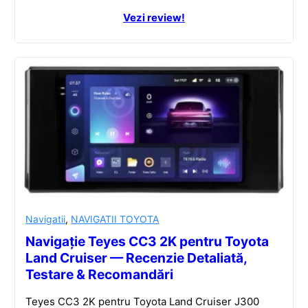
Vezi review!
Navigatii
,
NAVIGATII TOYOTA
Navigație Teyes CC3 2K pentru Toyota
Land Cruiser — Recenzie Detaliată,
Testare & Recomandări
Teyes CC3 2K pentru Toyota Land Cruiser J300