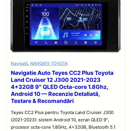
Navigatii
,
NAVIGATII TOYOTA
Navigatie Auto Teyes CC2 Plus Toyota
Land Cruiser 12 J300 2021-2023
4+32GB 9″ QLED Octa-core 1.8Ghz,
Android 10 — Recenzie Detaliată,
Testare & Recomandări
Teyes CC2 Plus pentru Toyota Land Cruiser J300
(2021-2023): sistem Android 10, ecran QLED 9″,
procesor octa-core 1.8GHz, 4+32GB, Bluetooth 5.1