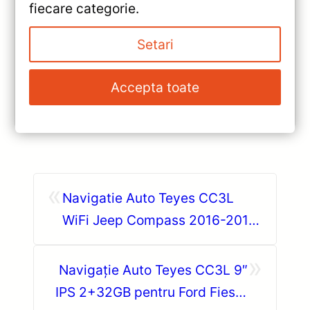
fiecare categorie.
Review complet Teyes CC3 2K pentru Toyota Land
Cruiser J300: ecran QLED 2K, procesor Octa-core
Setari
2.0 GHz, Android 10, Bluetooth 5.1, DSP și
CarPlay/Android Auto wireless.
Accepta toate
Vezi review!
«
Navigatie Auto Teyes CC3L
WiFi Jeep Compass 2016-2018
— Recenzie Detaliată, Testare &
»
Recomandări
Navigație Auto Teyes CC3L 9″
IPS 2+32GB pentru Ford Fiesta