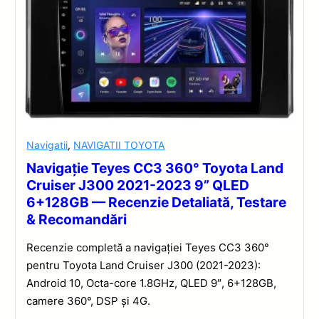
Navigatii
,
NAVIGATII TOYOTA
Navigație Teyes CC3 360° Toyota Land
Cruiser J300 2021-2023 9” QLED
6+128GB — Recenzie Detaliată, Testare
& Recomandări
Recenzie completă a navigației Teyes CC3 360°
pentru Toyota Land Cruiser J300 (2021-2023):
Android 10, Octa-core 1.8GHz, QLED 9″, 6+128GB,
camere 360°, DSP și 4G.