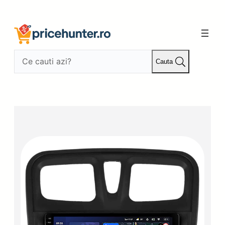
Sari
la
conținut
Cauta