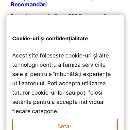
Recomandări
Recenzie completă a Teyes CC2 Plus pentru Ford
Tourneo Custom: ecran QLED 9-inch, Android 10,
Octa-core 1.8GHz, DSP 5.1, 4G/WiFi și Bluetooth 5.1.
Cookie-uri și confidențialitate
Vezi review!
Acest site folosește cookie-uri și alte
tehnologii pentru a furniza serviciile
sale și pentru a îmbunătăți experiența
«
utilizatorului. Poți accepta utilizarea
Navigație Auto Teyes CC3L
tuturor cookie-urilor sau poți folosi
(Toyota Camry 2014-2017, 10.2″
setările pentru a accepta individual
IPS, 2+32GB) — Păreri,
»
fiecare categorie.
Caracteristici & Verdict
Navigație Auto Teyes CC3L 9″
IPS pentru Peugeot Boxer 2 —
Setari