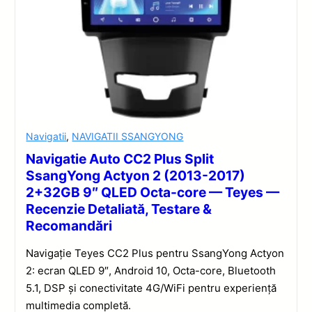
Navigatii
,
NAVIGATII SSANGYONG
Navigatie Auto CC2 Plus Split
SsangYong Actyon 2 (2013-2017)
2+32GB 9″ QLED Octa-core — Teyes —
Recenzie Detaliată, Testare &
Recomandări
Navigație Teyes CC2 Plus pentru SsangYong Actyon
2: ecran QLED 9″, Android 10, Octa-core, Bluetooth
5.1, DSP și conectivitate 4G/WiFi pentru experiență
multimedia completă.