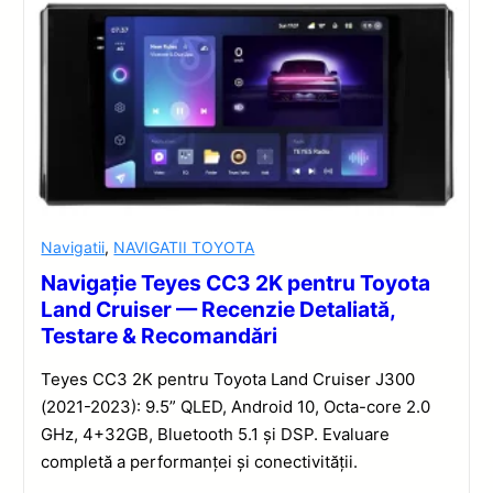
Navigatii
,
NAVIGATII TOYOTA
Navigație Teyes CC3 2K pentru Toyota
Land Cruiser — Recenzie Detaliată,
Testare & Recomandări
Teyes CC3 2K pentru Toyota Land Cruiser J300
(2021-2023): 9.5” QLED, Android 10, Octa-core 2.0
GHz, 4+32GB, Bluetooth 5.1 și DSP. Evaluare
completă a performanței și conectivității.