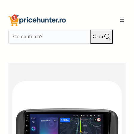
Sari
la
conținut
Cauta