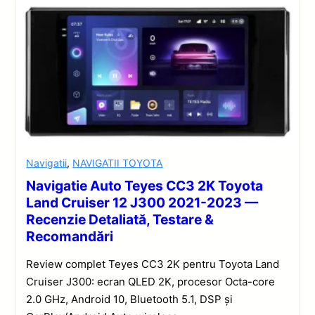
Navigatii
,
NAVIGATII TOYOTA
Navigatie Auto Teyes CC3 2K Toyota
Land Cruiser 12 J300 2021-2023 —
Recenzie Detaliată, Testare &
Recomandări
Review complet Teyes CC3 2K pentru Toyota Land
Cruiser J300: ecran QLED 2K, procesor Octa-core
2.0 GHz, Android 10, Bluetooth 5.1, DSP și