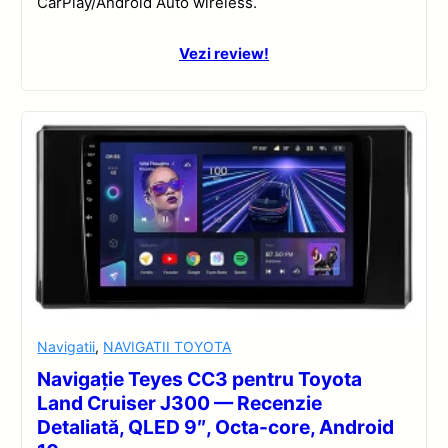
CarPlay/Android Auto wireless.
Vezi review!
Navigatii
,
NAVIGATII TOYOTA
Navigație Teyes CC3 pentru Toyota
Land Cruiser J300 — Recenzie
Detaliată, QLED 9″, Octa-core, Android