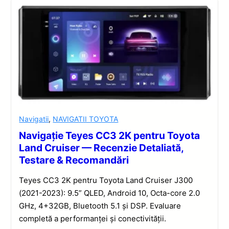
Navigatii
,
NAVIGATII TOYOTA
Navigație Teyes CC3 2K pentru Toyota
Land Cruiser — Recenzie Detaliată,
Testare & Recomandări
Teyes CC3 2K pentru Toyota Land Cruiser J300
(2021-2023): 9.5” QLED, Android 10, Octa-core 2.0
GHz, 4+32GB, Bluetooth 5.1 și DSP. Evaluare
completă a performanței și conectivității.