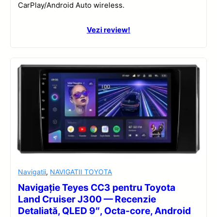
CarPlay/Android Auto wireless.
Vezi review!
Navigatii
,
NAVIGATII TOYOTA
Navigație Teyes CC3 pentru Toyota
Land Cruiser J300 — Recenzie
Detaliată, QLED 9″, Octa-core, Android