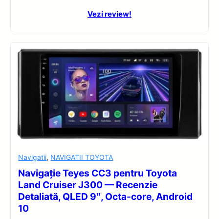
Vezi review!
Navigatii
,
NAVIGATII TOYOTA
Navigație Teyes CC3 pentru Toyota
Land Cruiser J300 — Recenzie
Detaliată, QLED 9″, Octa-core, Android
10