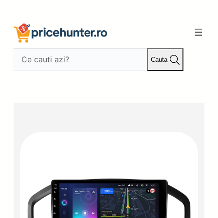
Sari
la
conținut
Cauta