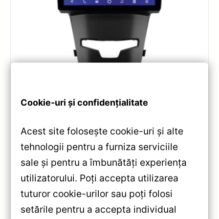
Navigatii
,
NAVIGATII SSANGYONG
Navigatie Auto CC2 Plus Split
Cookie-uri și confidențialitate
SsangYong Actyon 2 (2013-2017)
2+32GB 9″ QLED Octa-core — Teyes —
Acest site folosește cookie-uri și alte
Recenzie Detaliată, Testare &
Recomandări
tehnologii pentru a furniza serviciile
sale și pentru a îmbunătăți experiența
Navigație Teyes CC2 Plus pentru SsangYong Actyon
utilizatorului. Poți accepta utilizarea
2: ecran QLED 9″, Android 10, Octa-core, Bluetooth
5.1, DSP și conectivitate 4G/WiFi pentru experiență
tuturor cookie-urilor sau poți folosi
multimedia completă.
setările pentru a accepta individual