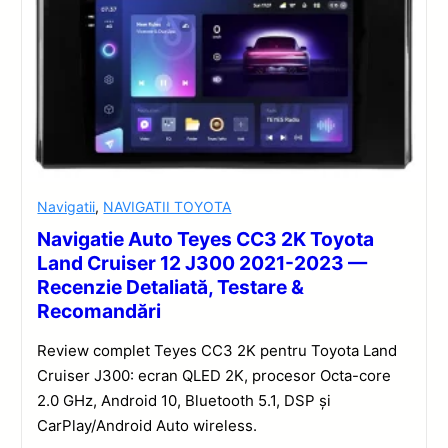
Navigatii
,
NAVIGATII TOYOTA
Navigatie Auto Teyes CC3 2K Toyota
Land Cruiser 12 J300 2021-2023 —
Recenzie Detaliată, Testare &
Recomandări
Review complet Teyes CC3 2K pentru Toyota Land
Cruiser J300: ecran QLED 2K, procesor Octa-core
2.0 GHz, Android 10, Bluetooth 5.1, DSP și
CarPlay/Android Auto wireless.