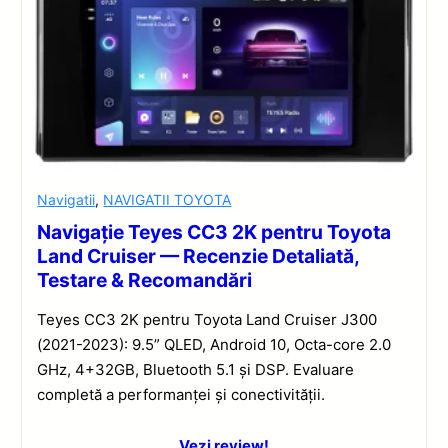
Navigatii
,
NAVIGATII TOYOTA
Navigație Teyes CC3 2K pentru Toyota
Land Cruiser — Recenzie Detaliată,
Testare & Recomandări
Teyes CC3 2K pentru Toyota Land Cruiser J300
(2021-2023): 9.5” QLED, Android 10, Octa-core 2.0
GHz, 4+32GB, Bluetooth 5.1 și DSP. Evaluare
completă a performanței și conectivității.
Vezi review!