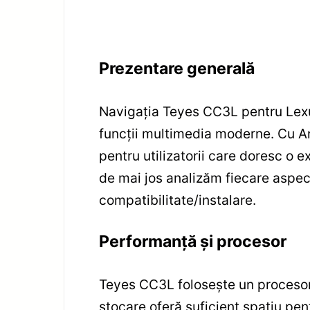
Prezentare generală
Navigația Teyes CC3L pentru Lexu
funcții multimedia moderne. Cu A
pentru utilizatorii care doresc o e
de mai jos analizăm fiecare aspect
compatibilitate/instalare.
Performanță și procesor
Teyes CC3L folosește un procesor
stocare oferă suficient spațiu pent