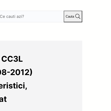
Cauta
s CC3L
08-2012)
istici,
at