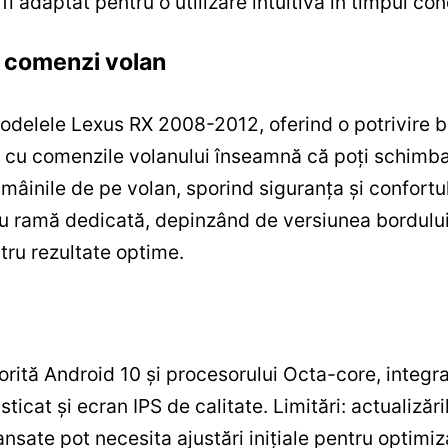
fi adaptat pentru o utilizare intuitivă în timpul con
și comenzi volan
odelele Lexus RX 2008-2012, oferind o potrivire bu
 cu comenzile volanului înseamnă că poți schimba
 mâinile de pe volan, sporind siguranța și confortu
au ramă dedicată, depinzând de versiunea bordulu
ntru rezultate optime.
orită Android 10 și procesorului Octa-core, integr
isticat și ecran IPS de calitate. Limitări: actualiz
ansate pot necesita ajustări inițiale pentru optimi