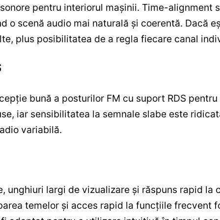
 sonore pentru interiorul mașinii. Time-alignment
d o scenă audio mai naturală și coerentă. Dacă eșt
lte, plus posibilitatea de a regla fiecare canal indi
S
epție bună a posturilor FM cu suport RDS pentru af
use, iar sensibilitatea la semnale slabe este ridica
adio variabilă.
e, unghiuri largi de vizualizare și răspuns rapid la
rea temelor și acces rapid la funcțiile frecvent fol