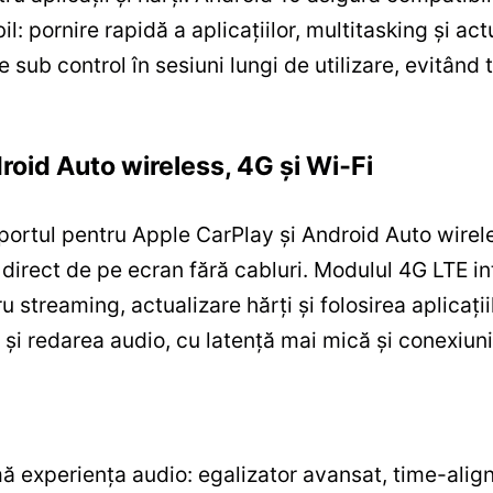
 pornire rapidă a aplicațiilor, multitasking și act
 sub control în sesiuni lungi de utilizare, evitând 
roid Auto wireless, 4G și Wi‑Fi
uportul pentru Apple CarPlay și Android Auto wirel
ă direct de pe ecran fără cabluri. Modulul 4G LTE i
u streaming, actualizare hărți și folosirea aplicaț
 și redarea audio, cu latență mai mică și conexiun
ă experiența audio: egalizator avansat, time-align