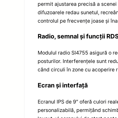
permit ajustarea precisă a scenei
difuzoarele redau sunetul, recreân
controlul pe frecvențe joase și îna
Radio, semnal și funcții RD
Modulul radio SI4755 asigură o rec
posturilor. Interferențele sunt red
când circuli în zone cu acoperire r
Ecran și interfață
Ecranul IPS de 9″ oferă culori real
personalizabilă, permițând schimba