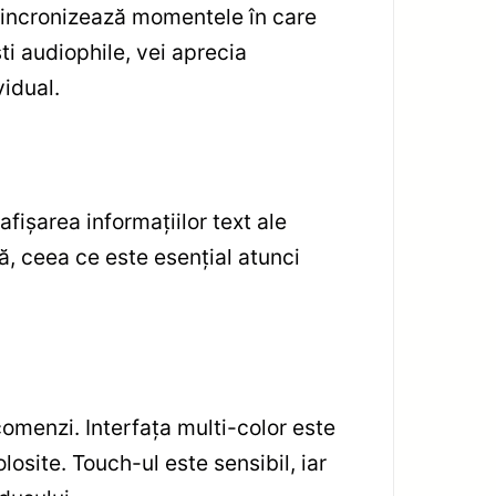
 sincronizează momentele în care
i audiophile, vei aprecia
vidual.
ișarea informațiilor text ale
tă, ceea ce este esențial atunci
 comenzi. Interfața multi-color este
osite. Touch-ul este sensibil, iar