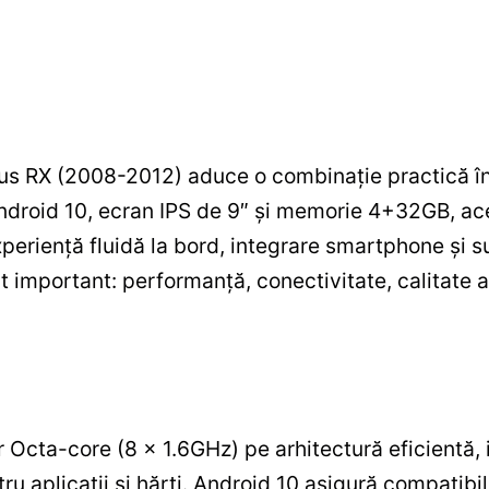
s RX (2008-2012) aduce o combinație practică în
ndroid 10, ecran IPS de 9″ și memorie 4+32GB, ace
xperiență fluidă la bord, integrare smartphone și s
 important: performanță, conectivitate, calitate au
 Octa-core (8 x 1.6GHz) pe arhitectură eficient
ru aplicații și hărți. Android 10 asigură compatibil