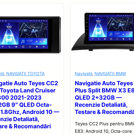
tii
,
NAVIGATII TOYOTA
Navigatii
,
NAVIGATII BMW
gatie Auto Teyes CC2
Navigatie Auto Teye
 Toyota Land Cruiser
Plus Split BMW X3 E
300 2021-2023
QLED 2+32GB —
GB 9″ QLED Octa-
Recenzie Detaliată,
 1.8Ghz, Android 10 —
Testare & Recomandă
nzie Detaliată,
Teyes CC2 Plus pentru BM
are & Recomandări
E83: Android 10, Octa-core