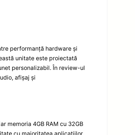
tre performanță hardware și
astă unitate este proiectată
unet personalizabil. În review-ul
dio, afișaj și
ă, iar memoria 4GB RAM cu 32GB
itate cu majoritatea aplicațiilor