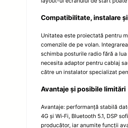
layout-ul ecranului de start poate 
Compatibilitate, instalare 
Unitatea este proiectată pentru m
comenzile de pe volan. Integrarea
schimba posturile radio fără a lua
necesita adaptor pentru cablaj s
către un instalator specializat pe
Avantaje și posibile limitări
Avantaje: performanță stabilă dat
4G și Wi‑Fi, Bluetooth 5.1, DSP sof
producător, iar anumite funcții av