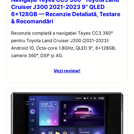
Cruiser J300 2021-2023 9” QLED
6+128GB — Recenzie Detaliată, Testare
& Recomandări
Recenzie completă a navigației Teyes CC3 360°
pentru Toyota Land Cruiser J300 (2021-2023):
Android 10, Octa-core 1.8GHz, QLED 9″, 6+128GB,
camere 360°, DSP și 4G.
Vezi review!