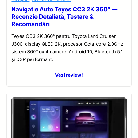
Navigatie Auto Teyes CC3 2K 360° —
Recenzie Detaliată, Testare &
Recomandări
Teyes CC3 2K 360° pentru Toyota Land Cruiser
J300: display QLED 2K, procesor Octa-core 2.0GHz,
sistem 360° cu 4 camere, Android 10, Bluetooth 5.1
și DSP performant.
Vezi review!