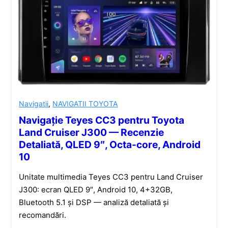
Navigatii
,
NAVIGATII TOYOTA
Navigație Teyes CC3 pentru Toyota
Land Cruiser J300 — Recenzie
Detaliată, QLED 9″, Octa-core, Android
10
Unitate multimedia Teyes CC3 pentru Land Cruiser
J300: ecran QLED 9″, Android 10, 4+32GB,
Bluetooth 5.1 și DSP — analiză detaliată și
recomandări.