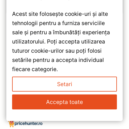
Vezi review!
Acest site folosește cookie-uri și alte
tehnologii pentru a furniza serviciile
sale și pentru a îmbunătăți experiența
«
utilizatorului. Poți accepta utilizarea
Navigatie Auto Teyes CC3 360°
tuturor cookie-urilor sau poți folosi
9" QLED 6+128GB — Recenzie
setările pentru a accepta individual
DetaliatĄ, Testare &
»
fiecare categorie.
Recomandări
Navigație Auto Teyes CC2 Plus
Opel Insignia 2008-2013 9″
Setari
QLED, 4+32GB — Recenzie
Detaliată, Testare &
Accepta toate
Recomandări