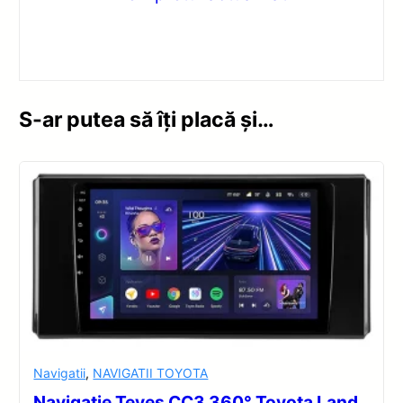
S-ar putea să îți placă și…
Navigatii
,
NAVIGATII TOYOTA
Navigație Teyes CC3 360° Toyota Land