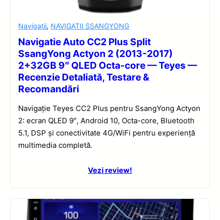
Navigatii
,
NAVIGATII SSANGYONG
Navigatie Auto CC2 Plus Split
SsangYong Actyon 2 (2013-2017)
2+32GB 9″ QLED Octa-core — Teyes —
Recenzie Detaliată, Testare &
Recomandări
Navigație Teyes CC2 Plus pentru SsangYong Actyon
2: ecran QLED 9″, Android 10, Octa-core, Bluetooth
5.1, DSP și conectivitate 4G/WiFi pentru experiență
multimedia completă.
Vezi review!