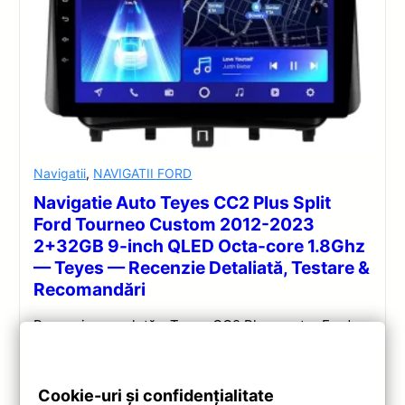
Navigatii
,
NAVIGATII FORD
Navigatie Auto Teyes CC2 Plus Split
Ford Tourneo Custom 2012-2023
2+32GB 9-inch QLED Octa-core 1.8Ghz
— Teyes — Recenzie Detaliată, Testare &
Recomandări
Recenzie completă a Teyes CC2 Plus pentru Ford
Tourneo Custom: ecran QLED 9-inch, Android 10,
Octa-core 1.8GHz, DSP 5.1, 4G/WiFi și Bluetooth 5.1.
Cookie-uri și confidențialitate