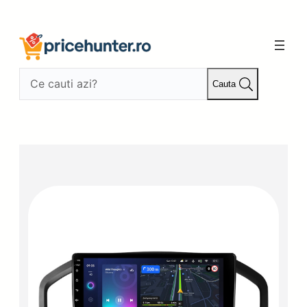
Sari
la
conținut
Cauta