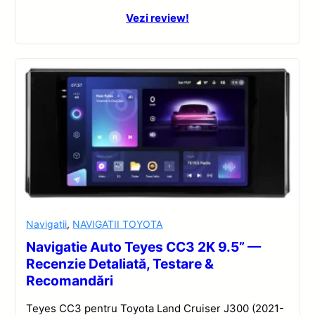
Vezi review!
Navigatii
,
NAVIGATII TOYOTA
Navigatie Auto Teyes CC3 2K 9.5” —
Recenzie Detaliată, Testare &
Recomandări
Teyes CC3 pentru Toyota Land Cruiser J300 (2021-