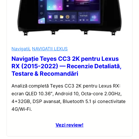
Navigatii
,
NAVIGATII LEXUS
Navigație Teyes CC3 2K pentru Lexus
RX (2015-2022) — Recenzie Detaliată,
Testare & Recomandări
Analiză completă Teyes CC3 2K pentru Lexus RX:
ecran QLED 10.36″, Android 10, Octa-core 2.0GHz,
4+32GB, DSP avansat, Bluetooth 5.1 și conectivitate
4G/Wi‑Fi.
Vezi review!