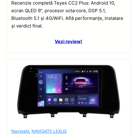
Recenzie completă Teyes CC2 Plus: Android 10,
ecran QLED 9”, procesor octa‑core, DSP 5.1,
Bluetooth 5.1 și 4G/WiFi. Află performanțe, instalare
și verdict final.
Vezi review!
Navigatii
,
NAVIGATII LEXUS