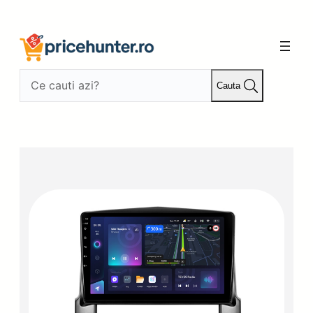
Sari
la
conținut
Cauta