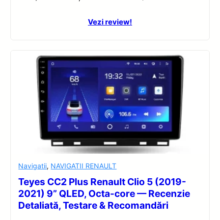
Vezi review!
Navigatii
,
NAVIGATII RENAULT
Teyes CC2 Plus Renault Clio 5 (2019-
2021) 9” QLED, Octa-core — Recenzie
Detaliată, Testare & Recomandări