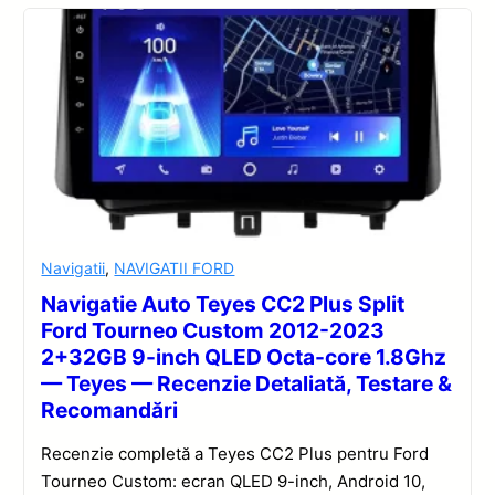
Navigatii
,
NAVIGATII FORD
Navigatie Auto Teyes CC2 Plus Split
Ford Tourneo Custom 2012-2023
2+32GB 9-inch QLED Octa-core 1.8Ghz
— Teyes — Recenzie Detaliată, Testare &
Recomandări
Recenzie completă a Teyes CC2 Plus pentru Ford
Tourneo Custom: ecran QLED 9-inch, Android 10,