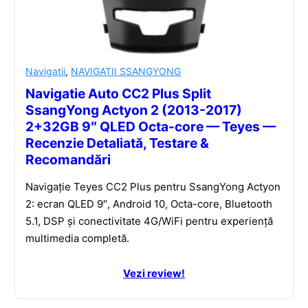
Navigatii
,
NAVIGATII SSANGYONG
Navigatie Auto CC2 Plus Split
SsangYong Actyon 2 (2013-2017)
2+32GB 9″ QLED Octa-core — Teyes —
Recenzie Detaliată, Testare &
Recomandări
Navigație Teyes CC2 Plus pentru SsangYong Actyon
2: ecran QLED 9″, Android 10, Octa-core, Bluetooth
5.1, DSP și conectivitate 4G/WiFi pentru experiență
multimedia completă.
Vezi review!