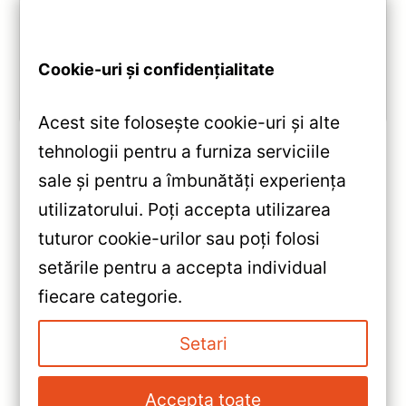
DSP și conectivitate wireless pentru o experiență
multimedia completă.
Cookie-uri și confidențialitate
Vezi review!
Acest site folosește cookie-uri și alte
tehnologii pentru a furniza serviciile
sale și pentru a îmbunătăți experiența
«
utilizatorului. Poți accepta utilizarea
Navigație Teyes CC3 360° Kia
tuturor cookie-urilor sau poți folosi
Sorento 2010-2015 —
setările pentru a accepta individual
6+128GB, QLED 10.2″ —
»
fiecare categorie.
Caracteristici, Păreri & Preț
Navigatie Auto Teyes Lux One
Actualizat
Volkswagen Sharan 2 2010-
Setari
2022 — Recenzie Detaliată,
Testare & Recomandări
Accepta toate