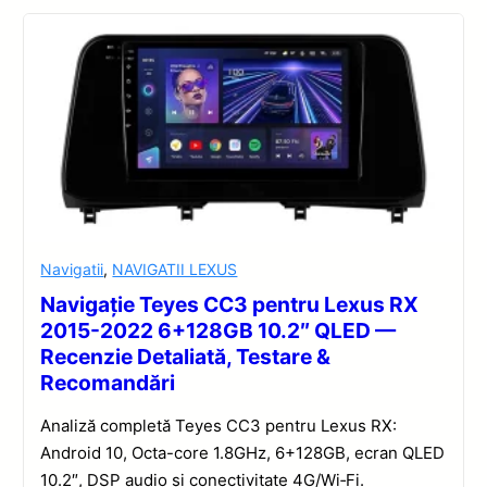
Navigatii
,
NAVIGATII LEXUS
Navigație Teyes CC3 pentru Lexus RX
2015-2022 6+128GB 10.2″ QLED —
Recenzie Detaliată, Testare &
Recomandări
Analiză completă Teyes CC3 pentru Lexus RX:
Android 10, Octa-core 1.8GHz, 6+128GB, ecran QLED
10.2″, DSP audio și conectivitate 4G/Wi‑Fi.