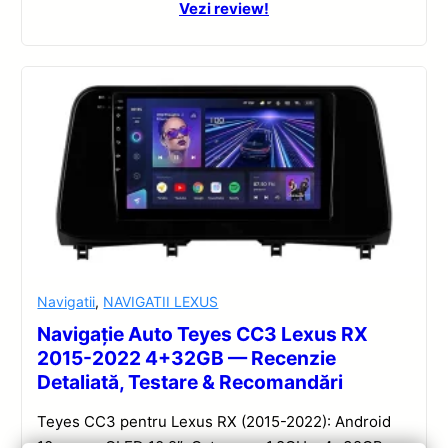
Vezi review!
Navigatii
,
NAVIGATII LEXUS
Navigație Auto Teyes CC3 Lexus RX
2015-2022 4+32GB — Recenzie
Detaliată, Testare & Recomandări
Teyes CC3 pentru Lexus RX (2015-2022): Android
10, ecran QLED 10.2″, Octa-core 1.8GHz, 4+32GB,