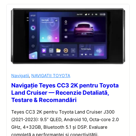
Navigatii
,
NAVIGATII TOYOTA
Navigație Teyes CC3 2K pentru Toyota
Land Cruiser — Recenzie Detaliată,
Testare & Recomandări
Teyes CC3 2K pentru Toyota Land Cruiser J300
(2021-2023): 9.5” QLED, Android 10, Octa-core 2.0
GHz, 4+32GB, Bluetooth 5.1 și DSP. Evaluare
completă a performanței și conectivității.