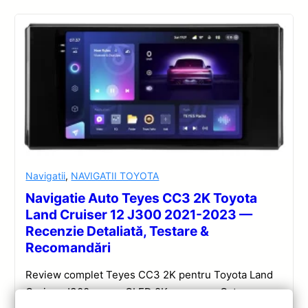
Navigatii
,
NAVIGATII TOYOTA
Navigatie Auto Teyes CC3 2K Toyota
Land Cruiser 12 J300 2021-2023 —
Recenzie Detaliată, Testare &
Recomandări
Review complet Teyes CC3 2K pentru Toyota Land
Cruiser J300: ecran QLED 2K, procesor Octa-core