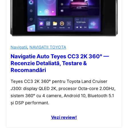
Navigatii
,
NAVIGATII TOYOTA
Navigatie Auto Teyes CC3 2K 360° —
Recenzie Detaliată, Testare &
Recomandări
Teyes CC3 2K 360° pentru Toyota Land Cruiser
J300: display QLED 2K, procesor Octa-core 2.0GHz,
sistem 360° cu 4 camere, Android 10, Bluetooth 5.1
și DSP performant.
Vezi review!