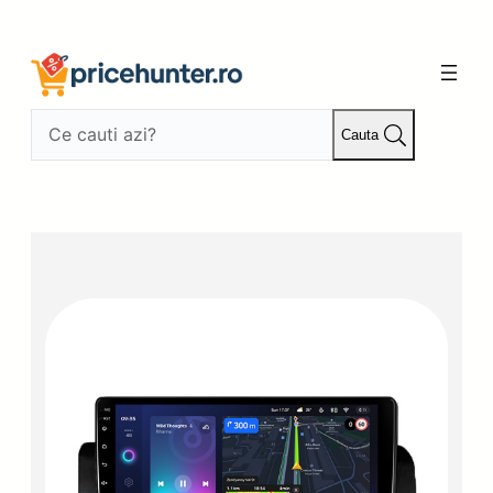
Sari
la
conținut
Cauta