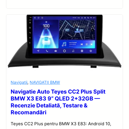
Navigatii
,
NAVIGATII BMW
Navigatie Auto Teyes CC2 Plus Split
BMW X3 E83 9” QLED 2+32GB —
Recenzie Detaliată, Testare &
Recomandări
Teyes CC2 Plus pentru BMW X3 E83: Android 10,