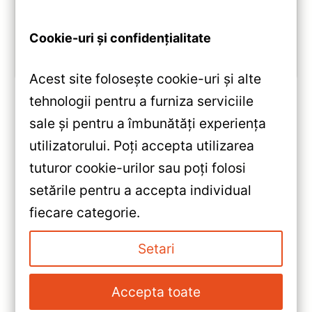
2.0 GHz, Android 10, Bluetooth 5.1, DSP și
CarPlay/Android Auto wireless.
Cookie-uri și confidențialitate
Vezi review!
Acest site folosește cookie-uri și alte
tehnologii pentru a furniza serviciile
sale și pentru a îmbunătăți experiența
«
utilizatorului. Poți accepta utilizarea
Navigație Auto Teyes X1 4G
tuturor cookie-urilor sau poți folosi
Dacia Logan 3 9″ IPS 2+32GB
setările pentru a accepta individual
— Caracteristici, Păreri & Preț
»
fiecare categorie.
Actualizat
Navigație Auto Teyes X1 Dacia
Sandero 3 — Recenzie
Setari
Detaliată, Testare &
Recomandări
Accepta toate