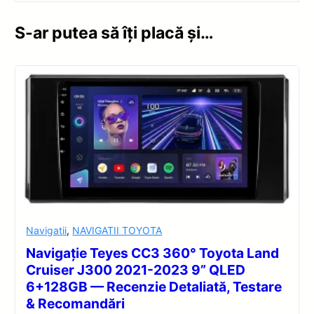
S-ar putea să îți placă și…
Navigatii
,
NAVIGATII TOYOTA
Navigație Teyes CC3 360° Toyota Land
Cruiser J300 2021-2023 9” QLED
6+128GB — Recenzie Detaliată, Testare
& Recomandări