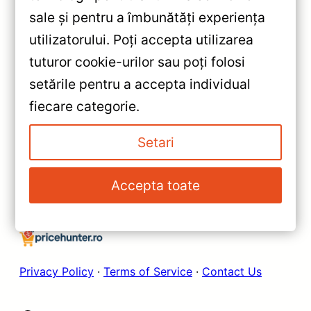
sale și pentru a îmbunătăți experiența
«
utilizatorului. Poți accepta utilizarea
Navigatie Auto Teyes CC3L
tuturor cookie-urilor sau poți folosi
WiFi Toyota Tundra 2013-2020
setările pentru a accepta individual
2+32GB 9″ IPS — Recenzie
»
fiecare categorie.
Detaliată, Testare &
Navigație Auto Teyes CC3L
Recomandări
Toyota 4Runner 2009–2020 —
Setari
Caracteristici, Păreri & Preț
Actualizat
Accepta toate
Privacy Policy
·
Terms of Service
·
Contact Us