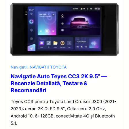
Navigatii
,
NAVIGATII TOYOTA
Navigatie Auto Teyes CC3 2K 9.5” —
Recenzie Detaliată, Testare &
Recomandări
Teyes CC3 pentru Toyota Land Cruiser J300 (2021-
2023): ecran 2K QLED 9.5″, Octa-core 2.0 GHz,
Android 10, 6+128GB, conectivitate 4G și Bluetooth
5.1.