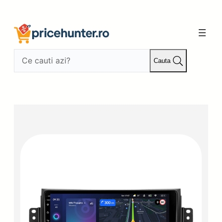
Sari
la
conținut
Cauta