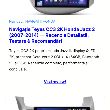
Navigatii
,
NAVIGATII HONDA
Navigație Teyes CC3 2K Honda Jazz 2
(2007-2014) — Recenzie Detaliată,
Testare & Recomandări
Teyes CC3 2K pentru Honda Jazz II: display QLED
2K, procesor Octa-core 2.0GHz, 4+64GB, Bluetooth
5.1 și DSP. Recenzie completă, performanță și
concluzie.
Vezi review!