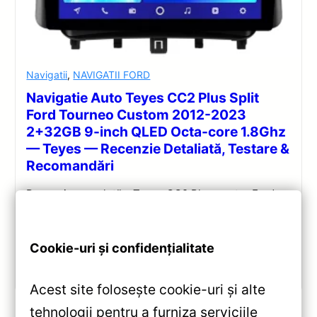
Navigatii
,
NAVIGATII FORD
Navigatie Auto Teyes CC2 Plus Split
Ford Tourneo Custom 2012-2023
2+32GB 9-inch QLED Octa-core 1.8Ghz
— Teyes — Recenzie Detaliată, Testare &
Recomandări
Recenzie completă a Teyes CC2 Plus pentru Ford
Tourneo Custom: ecran QLED 9-inch, Android 10,
Octa-core 1.8GHz, DSP 5.1, 4G/WiFi și Bluetooth 5.1.
Cookie-uri și confidențialitate
Vezi review!
Acest site folosește cookie-uri și alte
tehnologii pentru a furniza serviciile