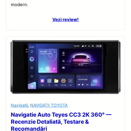
modern.
Vezi review!
Navigatii
,
NAVIGATII TOYOTA
Navigatie Auto Teyes CC3 2K 360° —
Recenzie Detaliată, Testare &
Recomandări