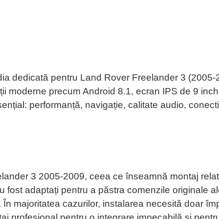
ia dedicată pentru Land Rover Freelander 3 (2005-2
ncții moderne precum Android 8.1, ecran IPS de 9 in
țial: performanță, navigație, calitate audio, conectiv
eelander 3 2005-2009, ceea ce înseamnă montaj relat
au fost adaptați pentru a păstra comenzile originale al
). În majoritatea cazurilor, instalarea necesită doar î
taj profesional pentru o integrare impecabilă și pentr