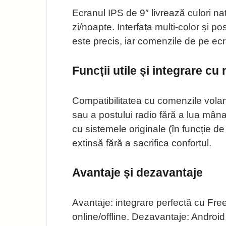
Ecranul IPS de 9″ livrează culori nat
zi/noapte. Interfața multi-color și 
este precis, iar comenzile de pe ecr
Funcții utile și integrare cu
Compatibilitatea cu comenzile volan
sau a postului radio fără a lua mân
cu sistemele originale (în funcție d
extinsă fără a sacrifica confortul.
Avantaje și dezavantaje
Avantaje: integrare perfectă cu Fre
online/offline. Dezavantaje: Androi