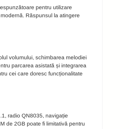
orespunzătoare pentru utilizare
nță modernă. Răspunsul la atingere
olul volumului, schimbarea melodiei
ntru parcarea asistată și integrarea
tru cei care doresc funcționalitate
5.1, radio QN8035, navigație
M de 2GB poate fi limitativă pentru