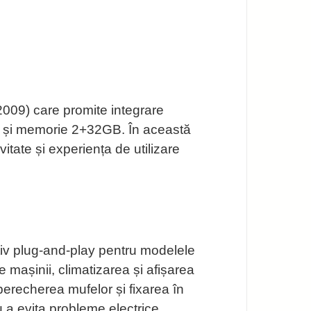
009) care promite integrare
ch și memorie 2+32GB. În această
itate și experiența de utilizare
iv plug-and-play pentru modelele
e mașinii, climatizarea și afișarea
mperecherea mufelor și fixarea în
u a evita probleme electrice.