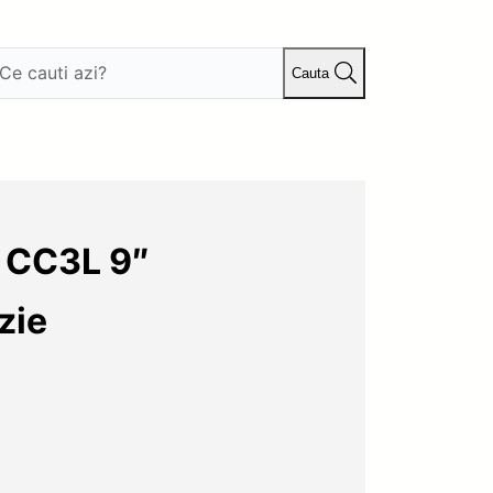
Cauta
s CC3L 9″
zie