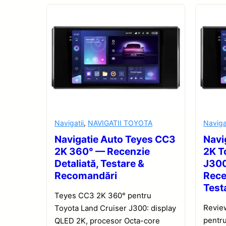
Navigatii
,
NAVIGATII TOYOTA
Naviga
Navigatie Auto Teyes CC3
Navi
2K 360° — Recenzie
2K T
Detaliată, Testare &
J30
Recomandări
Rece
Test
Teyes CC3 2K 360° pentru
Revie
Toyota Land Cruiser J300: display
pentru
QLED 2K, procesor Octa-core