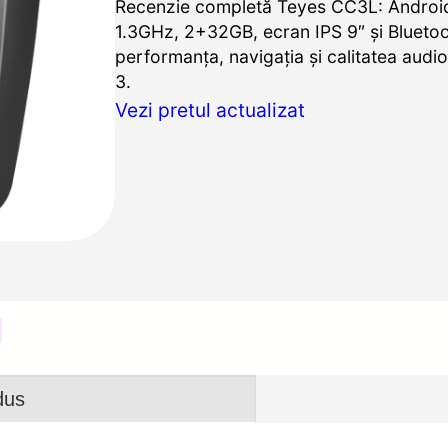
Recenzie completă Teyes CC3L: Android
1.3GHz, 2+32GB, ecran IPS 9″ și Bluetoo
performanța, navigația și calitatea audi
3.
Vezi pretul actualizat
dus