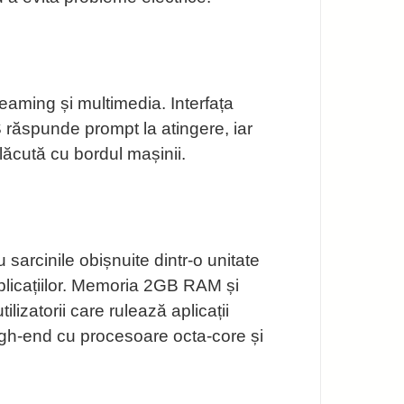
reaming și multimedia. Interfața
PS răspunde prompt la atingere, iar
plăcută cu bordul mașinii.
arcinile obișnuite dintr-o unitate
aplicațiilor. Memoria 2GB RAM și
ilizatorii care rulează aplicații
 high-end cu procesoare octa-core și