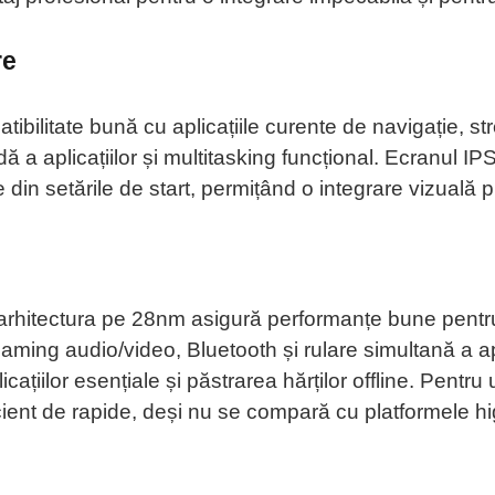
re
atibilitate bună cu aplicațiile curente de navigație, st
dă a aplicațiilor și multitasking funcțional. Ecranul I
te din setările de start, permițând o integrare vizuală 
rhitectura pe 28nm asigură performanțe bune pentru s
reaming audio/video, Bluetooth și rulare simultană a 
țiilor esențiale și păstrarea hărților offline. Pentru ut
suficient de rapide, deși nu se compară cu platformele