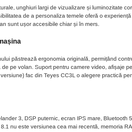
urale, unghiuri largi de vizualizare și luminozitate c
posibilitatea de a personaliza temele oferă o experie
an sunt ușor accesibile chiar și în mers.
 mașina
ului păstrează ergonomia originală, permițând contr
a de pe volan. Suport pentru camere video, afișaje pe
e versiune) fac din Teyes CC3L o alegere practică pen
elander 3, DSP puternic, ecran IPS mare, Bluetooth 
d 8.1 nu este versiunea cea mai recentă, memoria RA