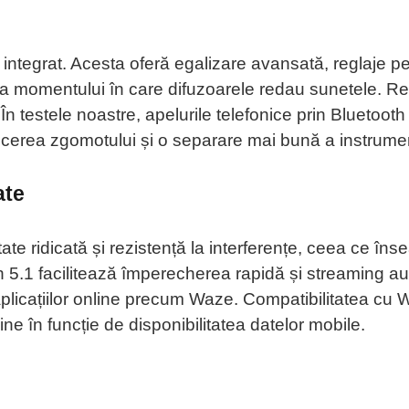
ntegrat. Acesta oferă egalizare avansată, reglaje pen
a momentului în care difuzoarele redau sunetele. Rez
 În testele noastre, apelurile telefonice prin Bluetooth
ucerea zgomotului și o separare mai bună a instrumen
ate
te ridicată și rezistență la interferențe, ceea ce în
 5.1 facilitează împerecherea rapidă și streaming audi
aplicațiilor online precum Waze. Compatibilitatea cu 
ine în funcție de disponibilitatea datelor mobile.