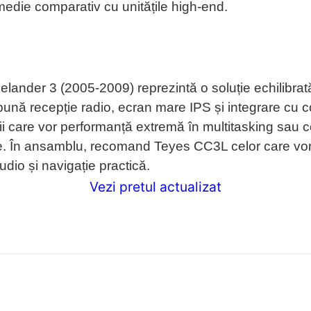
medie comparativ cu unitățile high-end.
nder 3 (2005-2009) reprezintă o soluție echilibrată 
o bună recepție radio, ecran mare IPS și integrare cu
orii care vor performanță extremă în multitasking sau c
e. În ansamblu, recomand Teyes CC3L celor care vor
udio și navigație practică.
Vezi pretul actualizat