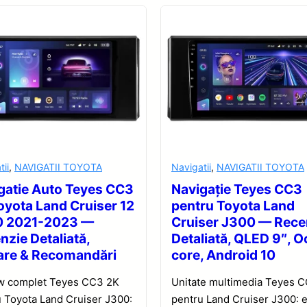
tii
,
NAVIGATII TOYOTA
Navigatii
,
NAVIGATII TOYOTA
gatie Auto Teyes CC3
Navigație Teyes CC3
oyota Land Cruiser 12
pentru Toyota Land
0 2021-2023 —
Cruiser J300 — Rece
nzie Detaliată,
Detaliată, QLED 9″, O
are & Recomandări
core, Android 10
w complet Teyes CC3 2K
Unitate multimedia Teyes 
 Toyota Land Cruiser J300:
pentru Land Cruiser J300: 