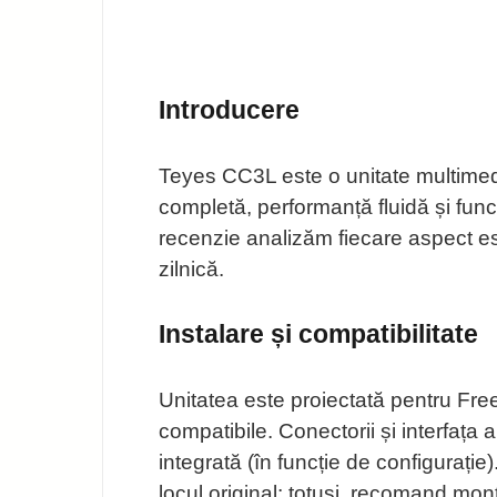
Introducere
Teyes CC3L este o unitate multimed
completă, performanță fluidă și fu
recenzie analizăm fiecare aspect esen
zilnică.
Instalare și compatibilitate
Unitatea este proiectată pentru Fr
compatibile. Conectorii și interfața 
integrată (în funcție de configurație
locul original; totuși, recomand mon