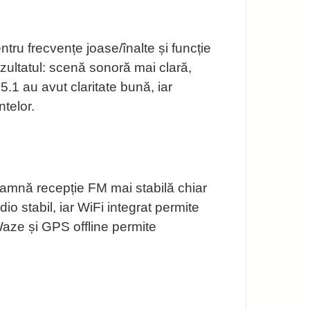
tru frecvențe joase/înalte și funcție
ultatul: scenă sonoră mai clară,
 5.1 au avut claritate bună, iar
telor.
seamnă recepție FM mai stabilă chiar
o stabil, iar WiFi integrat permite
Waze și GPS offline permite