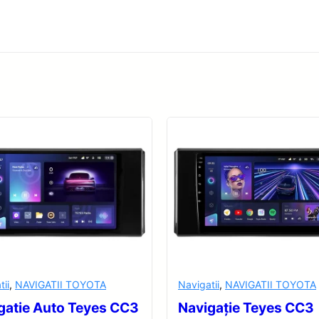
tii
,
NAVIGATII TOYOTA
Navigatii
,
NAVIGATII TOYOTA
gatie Auto Teyes CC3
Navigație Teyes CC3