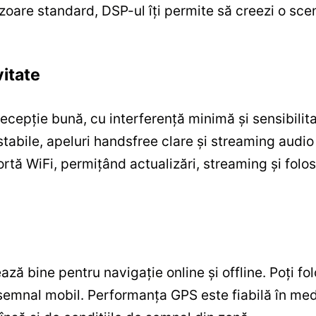
zoare standard, DSP-ul îți permite să creezi o sc
vitate
epție bună, cu interferență minimă și sensibilitat
stabile, apeluri handsfree clare și streaming audio 
rtă WiFi, permițând actualizări, streaming și folosi
ă bine pentru navigație online și offline. Poți fol
 semnal mobil. Performanța GPS este fiabilă în medi