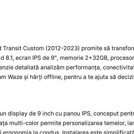
 Transit Custom (2012-2023) promite să transform
d 8.1, ecran IPS de 9″, memorie 2+32GB, procesor 
enzie detaliată analizăm performanța, conectivitat
m Waze și hărți offline, pentru a te ajuta să decizi
un display de 9 inch cu panou IPS, conceput pentru
ța multi-color permite personalizarea temelor, ia
i ergonomia la condus. Instalarea este simplificat