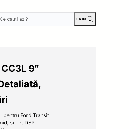
Cauta
s CC3L 9″
etaliată,
ri
 pentru Ford Transit
id, sunet DSP,