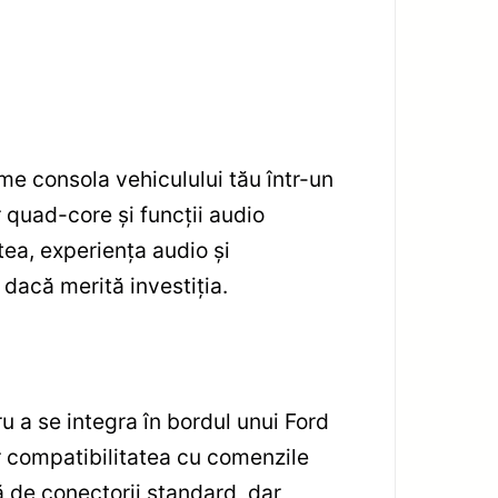
e consola vehiculului tău într-un
quad-core și funcții audio
ea, experiența audio și
 dacă merită investiția.
 a se integra în bordul unui Ford
r compatibilitatea cu comenzile
ă de conectorii standard, dar