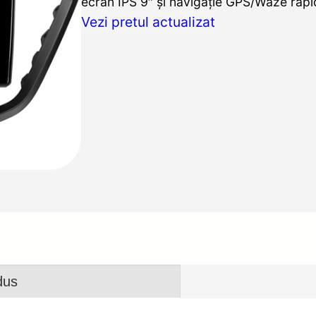
ecran IPS 9″ și navigație GPS/Waze rapi
Vezi pretul actualizat
dus