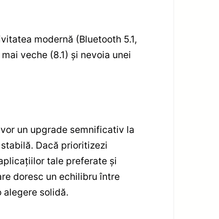
ivitatea modernă (Bluetooth 5.1,
 mai veche (8.1) și nevoia unei
 vor un upgrade semnificativ la
stabilă. Dacă prioritizezi
licațiilor tale preferate și
are doresc un echilibru între
 alegere solidă.