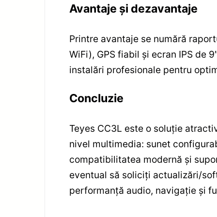
Avantaje și dezavantaje
Printre avantaje se numără raportu
WiFi), GPS fiabil și ecran IPS de 
instalări profesionale pentru optim
Concluzie
Teyes CC3L este o soluție atracti
nivel multimedia: sunet configurab
compatibilitatea modernă și suportu
eventual să soliciți actualizări/so
performanță audio, navigație și f