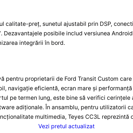
l calitate-preț, sunetul ajustabil prin DSP, conect
9″. Dezavantajele posibile includ versiunea Android
izarea integrării în bord.
vă pentru proprietarii de Ford Transit Custom care
il, navigație eficientă, ecran mare și performanță 
l pe termen lung, este bine să verifici cerințele ap
ftware adiționale. În ansamblu, pentru utilizatorii c
uncționalitate multimedia, Teyes CC3L reprezintă o
Vezi pretul actualizat