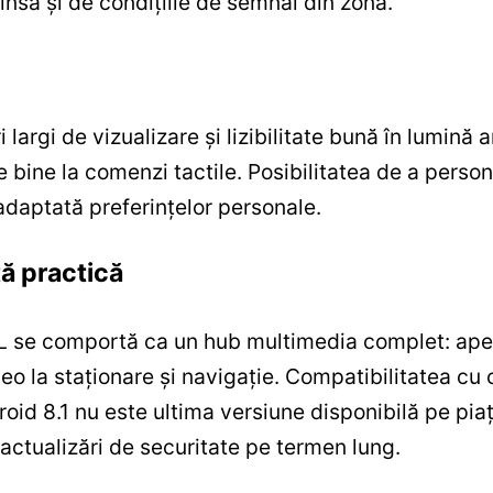
 însă și de condițiile de semnal din zonă.
i largi de vizualizare și lizibilitate bună în lumină
e bine la comenzi tactile. Posibilitatea de a person
 adaptată preferințelor personale.
ță practică
3L se comportă ca un hub multimedia complet: ape
deo la staționare și navigație. Compatibilitatea c
roid 8.1 nu este ultima versiune disponibilă pe pia
 actualizări de securitate pe termen lung.