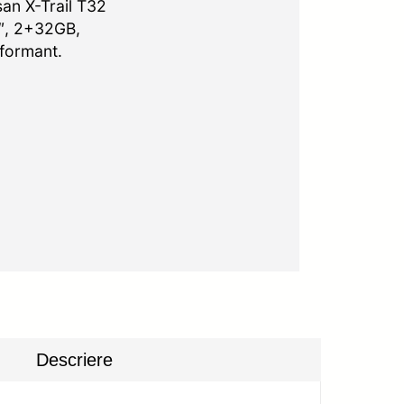
an X-Trail T32
2″, 2+32GB,
rformant.
Descriere