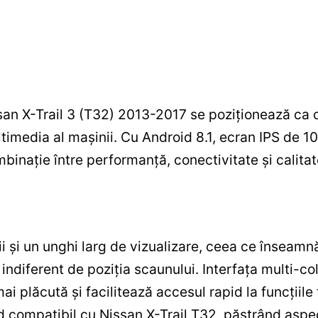
an X-Trail 3 (T32) 2013-2017 se poziționează ca o
ultimedia al mașinii. Cu Android 8.1, ecran IPS de
inație între performanță, conectivitate și calitat
ii și un unghi larg de vizualizare, ceea ce înseamnă
e indiferent de poziția scaunului. Interfața multi-col
i plăcută și facilitează accesul rapid la funcțiil
d compatibil cu Nissan X-Trail T32, păstrând aspect