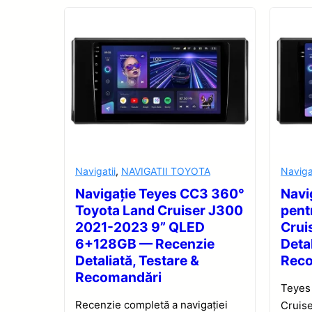
Navigatii
,
NAVIGATII TOYOTA
Naviga
Navigație Teyes CC3 360°
Navi
Toyota Land Cruiser J300
pent
2021-2023 9” QLED
Crui
6+128GB — Recenzie
Detal
Detaliată, Testare &
Rec
Recomandări
Teyes
Recenzie completă a navigației
Cruise