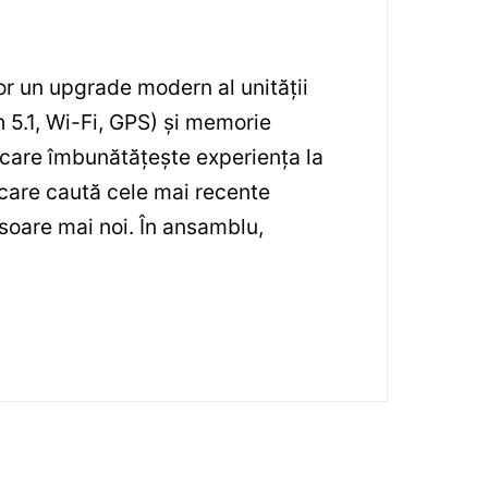
or un upgrade modern al unității
 5.1, Wi-Fi, GPS) și memorie
 și care îmbunătățește experiența la
 care caută cele mai recente
esoare mai noi. În ansamblu,