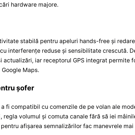
icări hardware majore.
ivitate stabilă pentru apeluri hands-free și redar
u interferențe reduse și sensibilitate crescută. 
i actualizări, iar receptorul GPS integrat permite f
au Google Maps.
entru șofer
a fi compatibil cu comenzile de pe volan ale mode
 regla volumul și comuta canale fără să iei mâinil
 pentru afișarea semnalizărilor fac manevrele mai 