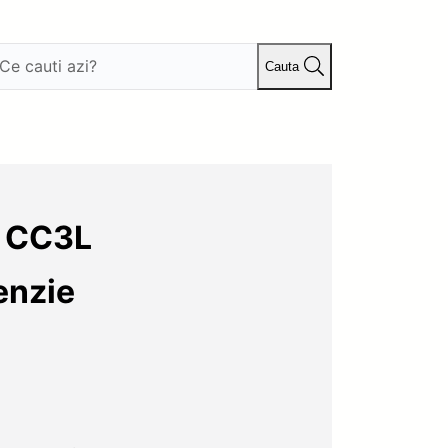
Cauta
s CC3L
enzie