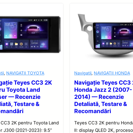
tii
,
NAVIGATII TOYOTA
Navigatii
,
NAVIGATII HONDA
gație Teyes CC3 2K
Navigație Teyes CC3
ru Toyota Land
Honda Jazz 2 (2007-
ser — Recenzie
2014) — Recenzie
iată, Testare &
Detaliată, Testare &
omandări
Recomandări
 CC3 2K pentru Toyota Land
Teyes CC3 2K pentru Hond
r J300 (2021-2023): 9.5”
II: display QLED 2K, proceso