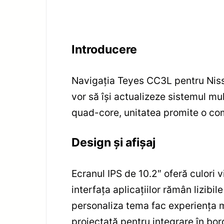
Introducere
Navigația Teyes CC3L pentru Niss
vor să își actualizeze sistemul m
quad-core, unitatea promite o comb
Design și afișaj
Ecranul IPS de 10.2″ oferă culori v
interfața aplicațiilor rămân lizibil
personaliza tema fac experiența ma
proiectată pentru integrare în bor