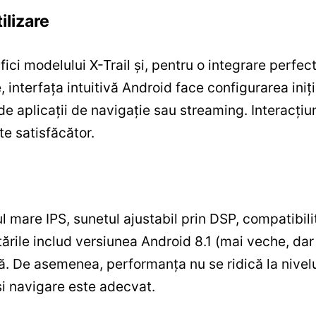
ilizare
fici modelului X-Trail și, pentru o integrare per
, interfața intuitivă Android face configurarea ini
e de aplicații de navigație sau streaming. Interacțiu
e satisfăcător.
l mare IPS, sunetul ajustabil prin DSP, compatibil
tările includ versiunea Android 8.1 (mai veche, dar
tă. De asemenea, performanța nu se ridică la nive
și navigare este adecvat.