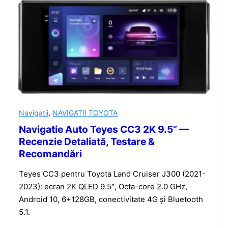
Navigatii
,
NAVIGATII TOYOTA
Navigatie Auto Teyes CC3 2K 9.5” —
Recenzie Detaliată, Testare &
Recomandări
Teyes CC3 pentru Toyota Land Cruiser J300 (2021-
2023): ecran 2K QLED 9.5″, Octa-core 2.0 GHz,
Android 10, 6+128GB, conectivitate 4G și Bluetooth
5.1.