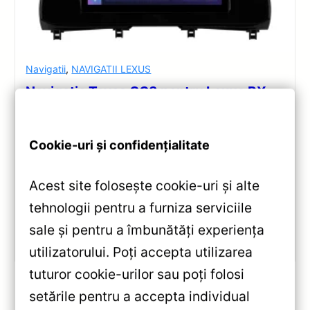
Navigatii
,
NAVIGATII LEXUS
Navigație Teyes CC3 pentru Lexus RX
2015-2022 6+128GB 10.2″ QLED —
Recenzie Detaliată, Testare &
Recomandări
Cookie-uri și confidențialitate
Analiză completă Teyes CC3 pentru Lexus RX:
Acest site folosește cookie-uri și alte
Android 10, Octa-core 1.8GHz, 6+128GB, ecran QLED
10.2″, DSP audio și conectivitate 4G/Wi‑Fi.
tehnologii pentru a furniza serviciile
sale și pentru a îmbunătăți experiența
Vezi review!
utilizatorului. Poți accepta utilizarea
tuturor cookie-urilor sau poți folosi
setările pentru a accepta individual