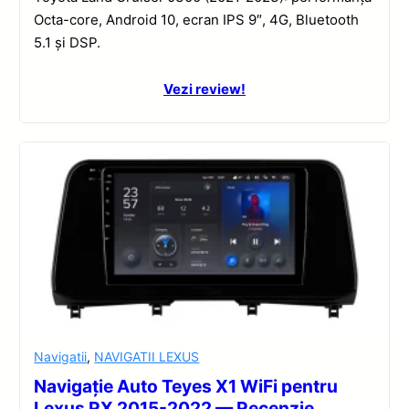
Octa-core, Android 10, ecran IPS 9″, 4G, Bluetooth
5.1 și DSP.
Vezi review!
Navigatii
,
NAVIGATII LEXUS
Navigație Auto Teyes X1 WiFi pentru
Lexus RX 2015-2022 — Recenzie