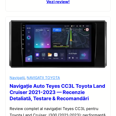
Vezi review!
Navigatii
,
NAVIGATII TOYOTA
Navigație Auto Teyes CC3L Toyota Land
Cruiser 2021-2023 — Recenzie
Detaliată, Testare & Recomandări
Review complet al navigației Teyes CC3L pentru
Toyota Land Cruiser J300 (2021-2023): performanță