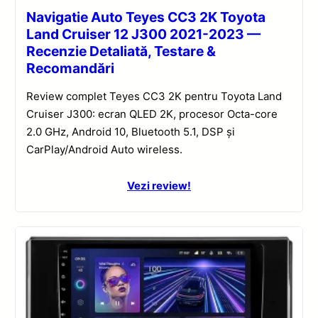
Navigatie Auto Teyes CC3 2K Toyota
Land Cruiser 12 J300 2021-2023 —
Recenzie Detaliată, Testare &
Recomandări
Review complet Teyes CC3 2K pentru Toyota Land
Cruiser J300: ecran QLED 2K, procesor Octa-core
2.0 GHz, Android 10, Bluetooth 5.1, DSP și
CarPlay/Android Auto wireless.
Vezi review!