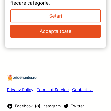
fiecare categorie.
«
Navigație Teyes CC2 Plus Opel
Setari
Insignia 2008-2013 — 9″ QLED,
4+64GB — Caracteristici, Păreri
»
Accepta toate
& Preț Actualizat
Navigație Teyes X1 9″ IPS
2+32GB pentru Opel Insignia
2008-2013 — Recenzie
Detaliată, Testare &
Recomandări
Privacy Policy
·
Terms of Service
·
Contact Us
Facebook
Instagram
Twitter