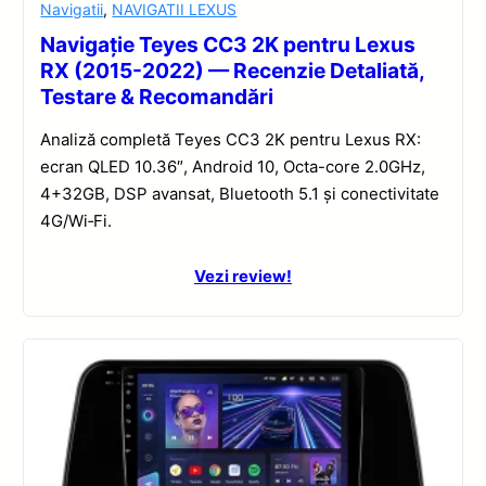
Navigatii
,
NAVIGATII LEXUS
Navigație Teyes CC3 2K pentru Lexus
RX (2015-2022) — Recenzie Detaliată,
Testare & Recomandări
Analiză completă Teyes CC3 2K pentru Lexus RX:
ecran QLED 10.36″, Android 10, Octa-core 2.0GHz,
4+32GB, DSP avansat, Bluetooth 5.1 și conectivitate
4G/Wi‑Fi.
Vezi review!