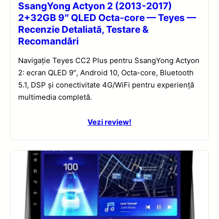
SsangYong Actyon 2 (2013-2017)
2+32GB 9″ QLED Octa-core — Teyes —
Recenzie Detaliată, Testare &
Recomandări
Navigație Teyes CC2 Plus pentru SsangYong Actyon
2: ecran QLED 9″, Android 10, Octa-core, Bluetooth
5.1, DSP și conectivitate 4G/WiFi pentru experiență
multimedia completă.
Vezi review!