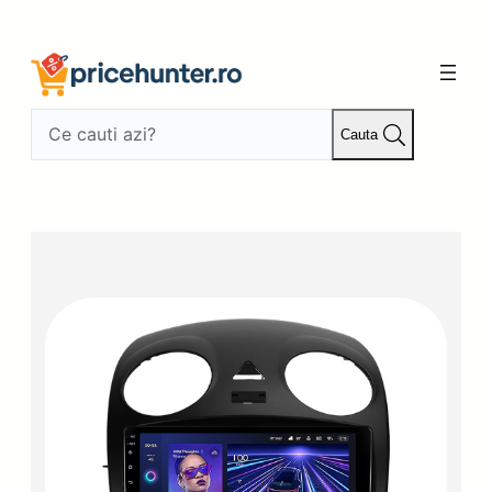
Sari
la
conținut
Cauta