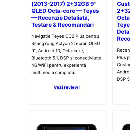
(2013-2017) 2+32GB 9″
Cus
QLED Octa-core — Teyes
2+32
— Recenzie Detaliată,
Octa
Testare & Recomandări
Teye
Detal
Navigație Teyes CC2 Plus pentru
Rec
SsangYong Actyon 2: ecran QLED
Recen
9″, Android 10, Octa-core,
Plus 
Bluetooth 5.1, DSP și conectivitate
Custo
4G/WiFi pentru experiență
Androi
multimedia completă.
DSP 5.
Vezi review!