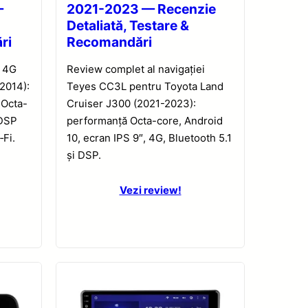
—
2021-2023 — Recenzie
Detaliată, Testare &
ri
Recomandări
1 4G
Review complet al navigației
2014):
Teyes CC3L pentru Toyota Land
 Octa-
Cruiser J300 (2021-2023):
 DSP
performanță Octa-core, Android
‑Fi.
10, ecran IPS 9″, 4G, Bluetooth 5.1
și DSP.
Vezi review!