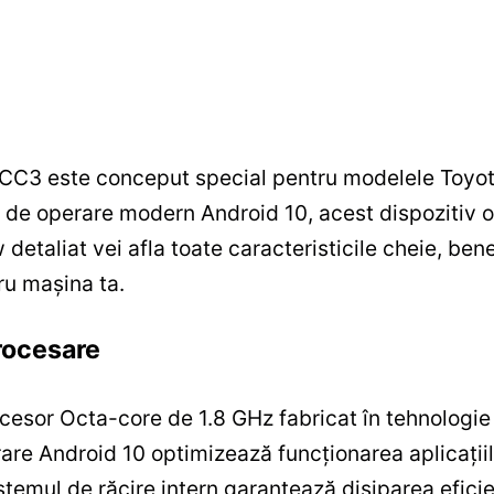
 CC3 este conceput special pentru modelele Toyo
de operare modern Android 10, acest dispozitiv of
w detaliat vei afla toate caracteristicile cheie, ben
ru mașina ta.
rocesare
cesor Octa-core de 1.8 GHz fabricat în tehnologie
rare Android 10 optimizează funcționarea aplicații
stemul de răcire intern garantează disiparea eficie