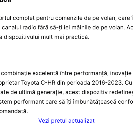
rtul complet pentru comenzile de pe volan, care î
canalul radio fără să-ți iei mâinile de pe volan. A
a dispozitivului mult mai practică.
ombinație excelentă între performanță, inovație și 
roprietar Toyota C-HR din perioada 2016-2023. Cu
ate de ultimă generație, acest dispozitiv redefin
istem performant care să îți îmbunătățească confor
ecomandată.
Vezi pretul actualizat