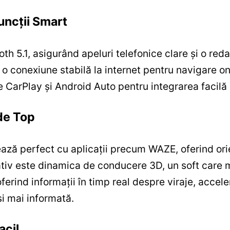
uncții Smart
h 5.1, asigurând apeluri telefonice clare și o reda
o conexiune stabilă la internet pentru navigare onl
CarPlay și Android Auto pentru integrarea facilă
de Top
ză perfect cu aplicații precum WAZE, oferind orie
novativ este dinamica de conducere 3D, un soft car
oferind informații în timp real despre viraje, accele
i mai informată.
acil