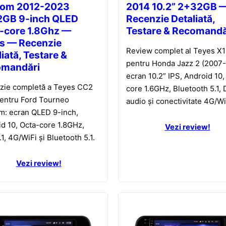
tom 2012-2023
2014 10.2” 2+32GB 
GB 9-inch QLED
Recenzie Detaliată,
-core 1.8Ghz —
Testare & Recomandă
s — Recenzie
Review complet al Teyes X
iată, Testare &
pentru Honda Jazz 2 (2007-
omandări
ecran 10.2” IPS, Android 10,
zie completă a Teyes CC2
core 1.6GHz, Bluetooth 5.1,
pentru Ford Tourneo
audio și conectivitate 4G/Wi
m: ecran QLED 9-inch,
d 10, Octa-core 1.8GHz,
Vezi review!
1, 4G/WiFi și Bluetooth 5.1.
Vezi review!