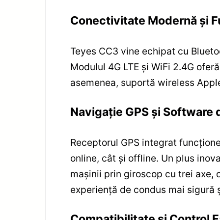
Conectivitate Modernă și F
Teyes CC3 vine echipat cu Bluetoot
Modulul 4G LTE și WiFi 2.4G oferă 
asemenea, suportă wireless Apple 
Navigație GPS și Software 
Receptorul GPS integrat funcționea
online, cât și offline. Un plus i
mașinii prin giroscop cu trei axe, 
experiență de condus mai sigură ș
Compatibilitate și Control F