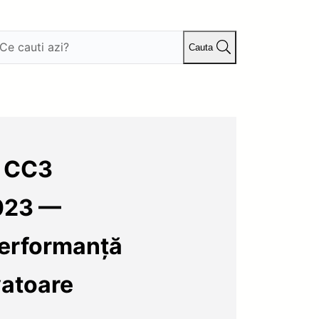
Cauta
s CC3
023 —
Performanță
vatoare