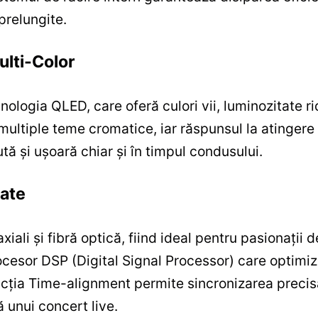
 prelungite.
ulti-Color
nologia QLED, care oferă culori vii, luminozitate ri
 multiple teme cromatice, iar răspunsul la atingere
tă și ușoară chiar și în timpul condusului.
sate
ali și fibră optică, fiind ideal pentru pasionații 
rocesor DSP (Digital Signal Processor) care optimi
ncția Time-alignment permite sincronizarea precisă
 unui concert live.