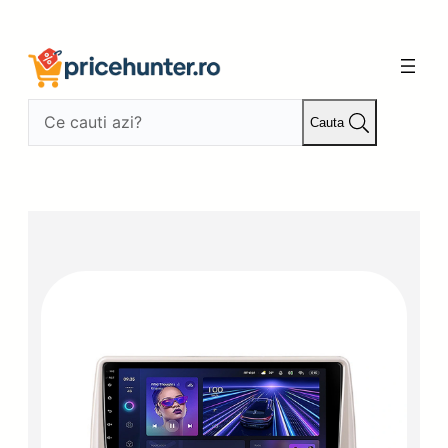
Sari
la
conținut
Cauta