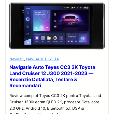
Navigatii
,
NAVIGATII TOYOTA
Navigatie Auto Teyes CC3 2K Toyota
Land Cruiser 12 J300 2021-2023 —
Recenzie Detaliată, Testare &
Recomandări
Review complet Teyes CC3 2K pentru Toyota Land
Cruiser J300: ecran QLED 2K, procesor Octa-core
2.0 GHz, Android 10, Bluetooth 5.1, DSP și