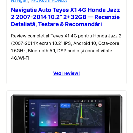
Navigatii
,
NAVIGATII HONDA
Navigatie Auto Teyes X1 4G Honda Jazz
2 2007-2014 10.2” 2+32GB — Recenzie
Detaliată, Testare & Recomandări
Review complet al Teyes X1 4G pentru Honda Jazz 2
(2007-2014): ecran 10.2” IPS, Android 10, Octa-core
1.6GHz, Bluetooth 5.1, DSP audio și conectivitate
4G/Wi‑Fi.
Vezi review!