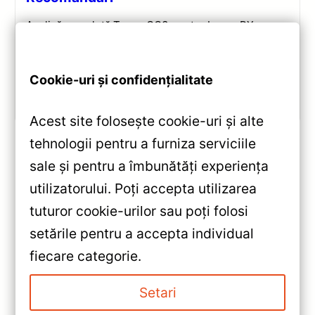
Analiză completă Teyes CC3 pentru Lexus RX:
Android 10, Octa-core 1.8GHz, 6+128GB, ecran QLED
10.2″, DSP audio și conectivitate 4G/Wi‑Fi.
Cookie-uri și confidențialitate
Vezi review!
Acest site folosește cookie-uri și alte
tehnologii pentru a furniza serviciile
sale și pentru a îmbunătăți experiența
«
utilizatorului. Poți accepta utilizarea
Navigatie Auto Teyes CC3 Split
tuturor cookie-urilor sau poți folosi
Volvo C30 2007-2013 —
setările pentru a accepta individual
Recenzie Detaliată, Android 10,
»
fiecare categorie.
4+64GB și Bluetooth 5.1
Navigație Auto Teyes CC3 Split
Volvo C70 2004-2013 —
Setari
Recenzie Detaliată,