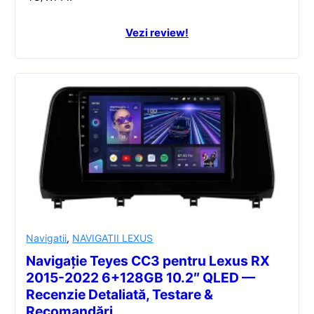
Vezi review!
Navigatii
,
NAVIGATII LEXUS
Navigație Teyes CC3 pentru Lexus RX
2015-2022 6+128GB 10.2″ QLED —
Recenzie Detaliată, Testare &
Recomandări