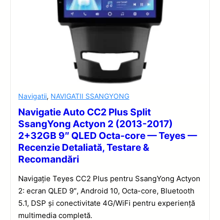
Navigatii
,
NAVIGATII SSANGYONG
Navigatie Auto CC2 Plus Split
SsangYong Actyon 2 (2013-2017)
2+32GB 9″ QLED Octa-core — Teyes —
Recenzie Detaliată, Testare &
Recomandări
Navigație Teyes CC2 Plus pentru SsangYong Actyon
2: ecran QLED 9″, Android 10, Octa-core, Bluetooth
5.1, DSP și conectivitate 4G/WiFi pentru experiență
multimedia completă.