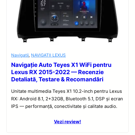
Navigatii
,
NAVIGATII LEXUS
Navigație Auto Teyes X1 WiFi pentru
Lexus RX 2015-2022 — Recenzie
Detaliată, Testare & Recomandări
Unitate multimedia Teyes X1 10.2-inch pentru Lexus
RX: Android 8.1, 2+32GB, Bluetooth 5.1, DSP și ecran
IPS — performanță, conectivitate și calitate audio.
Vezi review!