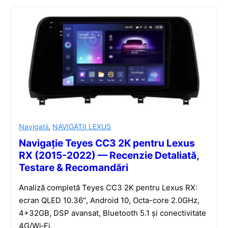
Navigatii
,
NAVIGATII LEXUS
Navigație Teyes CC3 2K pentru Lexus
RX (2015-2022) — Recenzie Detaliată,
Testare & Recomandări
Analiză completă Teyes CC3 2K pentru Lexus RX:
ecran QLED 10.36″, Android 10, Octa-core 2.0GHz,
4+32GB, DSP avansat, Bluetooth 5.1 și conectivitate
4G/Wi‑Fi.