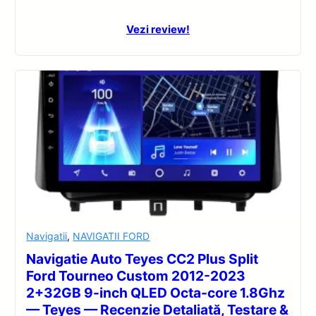
Vezi review!
Navigatii
,
NAVIGATII FORD
Navigatie Auto Teyes CC2 Plus Split
Ford Tourneo Custom 2012-2023
2+32GB 9-inch QLED Octa-core 1.8Ghz
— Teyes — Recenzie Detaliată, Testare &