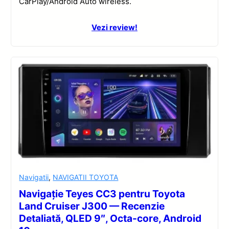
CarPlay/Android Auto wireless.
Vezi review!
Navigatii
,
NAVIGATII TOYOTA
Navigație Teyes CC3 pentru Toyota
Land Cruiser J300 — Recenzie
Detaliată, QLED 9″, Octa-core, Android