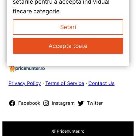
setările pentru a accepta individual
Android 10, Octa-core,
»
fiecare categorie.
Bluetooth 5.1, Ecran QLED 9″
Navigație Auto Teyes CC2 Plus
pentru Mazda CX-3 2014-2023
Setari
— Performanță, Conectivitate
4G și Sunet DSP de Top
Accepta toate
Privacy Policy
·
Terms of Service
·
Contact Us
Facebook
Instagram
Twitter
© Pricehunter.ro