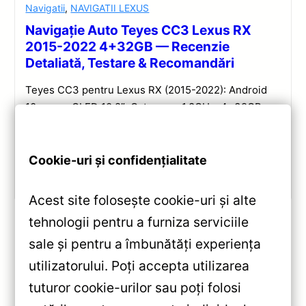
Navigatii
,
NAVIGATII LEXUS
Navigație Auto Teyes CC3 Lexus RX
2015-2022 4+32GB — Recenzie
Detaliată, Testare & Recomandări
Teyes CC3 pentru Lexus RX (2015-2022): Android
10, ecran QLED 10.2″, Octa-core 1.8GHz, 4+32GB,
DSP și conectivitate wireless pentru o experiență
multimedia completă.
Cookie-uri și confidențialitate
Vezi review!
Acest site folosește cookie-uri și alte
tehnologii pentru a furniza serviciile
sale și pentru a îmbunătăți experiența
«
utilizatorului. Poți accepta utilizarea
Navigație Auto Teyes CC3 Split
tuturor cookie-urilor sau poți folosi
Mazda CX-3 2014-2023 –