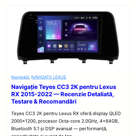
Navigatii
,
NAVIGATII LEXUS
Navigație Teyes CC3 2K pentru Lexus
RX 2015-2022 — Recenzie Detaliată,
Testare & Recomandări
Teyes CC3 2K pentru Lexus RX oferă display QLED
2000×1200, procesor Octa-core 2.0GHz, 4+64GB,
Bluetooth 5.1 și DSP avansat — performanță,