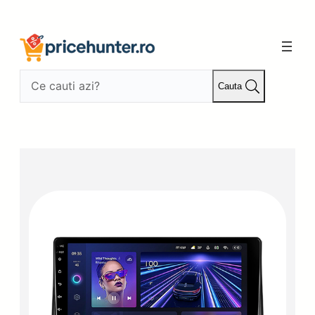
Sari
la
conținut
Cauta