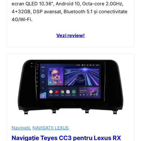
ecran QLED 10.36″, Android 10, Octa-core 2.0GHz,
4+32GB, DSP avansat, Bluetooth 5.1 și conectivitate
4G/Wi‑Fi.
Vezi review!
Navigatii
,
NAVIGATII LEXUS
Navigație Teyes CC3 pentru Lexus RX