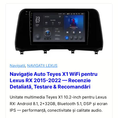
Navigatii
,
NAVIGATII LEXUS
Navigație Auto Teyes X1 WiFi pentru
Lexus RX 2015-2022 — Recenzie
Detaliată, Testare & Recomandări
Unitate multimedia Teyes X1 10.2-inch pentru Lexus
RX: Android 8.1, 2+32GB, Bluetooth 5.1, DSP și ecran
IPS — performanță, conectivitate și calitate audio.