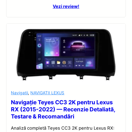
Vezi review!
Navigatii
,
NAVIGATII LEXUS
Navigație Teyes CC3 2K pentru Lexus
RX (2015-2022) — Recenzie Detaliată,
Testare & Recomandări
Analiză completă Teyes CC3 2K pentru Lexus RX: