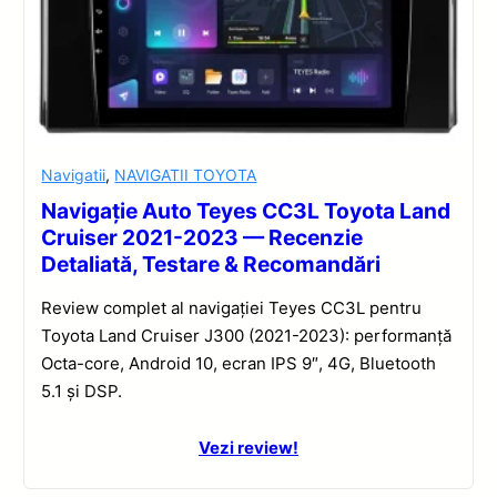
Navigatii
,
NAVIGATII TOYOTA
Navigație Auto Teyes CC3L Toyota Land
Cruiser 2021-2023 — Recenzie
Detaliată, Testare & Recomandări
Review complet al navigației Teyes CC3L pentru
Toyota Land Cruiser J300 (2021-2023): performanță
Octa-core, Android 10, ecran IPS 9″, 4G, Bluetooth
5.1 și DSP.
Vezi review!