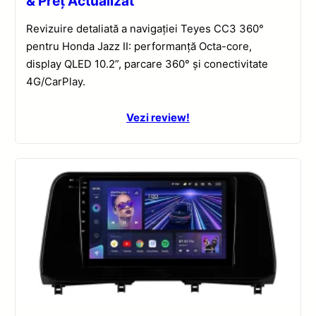
& Preț Actualizat
Revizuire detaliată a navigației Teyes CC3 360°
pentru Honda Jazz II: performanță Octa-core,
display QLED 10.2”, parcare 360° și conectivitate
4G/CarPlay.
Vezi review!