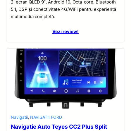
2: ecran QLED 9″, Android 10, Octa-core, Bluetooth
5.1, DSP și conectivitate 4G/WiFi pentru experiență
multimedia completă.
Vezi review!
Navigatii
,
NAVIGATII FORD
Navigatie Auto Teyes CC2 Plus Split