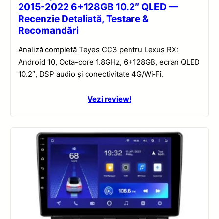
2015-2022 6+128GB 10.2″ QLED —
Recenzie Detaliată, Testare &
Recomandări
Analiză completă Teyes CC3 pentru Lexus RX:
Android 10, Octa-core 1.8GHz, 6+128GB, ecran QLED
10.2″, DSP audio și conectivitate 4G/Wi‑Fi.
Vezi review!