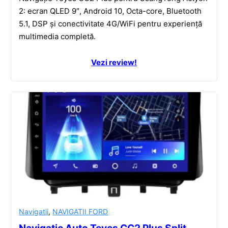
2: ecran QLED 9″, Android 10, Octa-core, Bluetooth
5.1, DSP și conectivitate 4G/WiFi pentru experiență
multimedia completă.
Vezi review!
Navigatii
,
NAVIGATII FORD