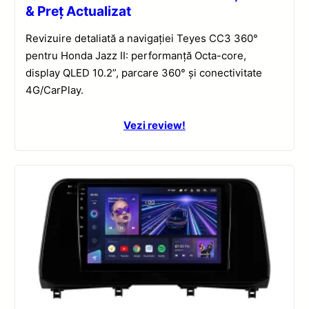
& Preț Actualizat
Revizuire detaliată a navigației Teyes CC3 360°
pentru Honda Jazz II: performanță Octa-core,
display QLED 10.2”, parcare 360° și conectivitate
4G/CarPlay.
Vezi review!