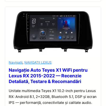
Navigatii
,
NAVIGATII LEXUS
Navigație Auto Teyes X1 WiFi pentru
Lexus RX 2015-2022 — Recenzie
Detaliată, Testare & Recomandări
Unitate multimedia Teyes X1 10.2-inch pentru Lexus
RX: Android 8.1, 2+32GB, Bluetooth 5.1, DSP și ecran
IPS — performanță, conectivitate și calitate audio.