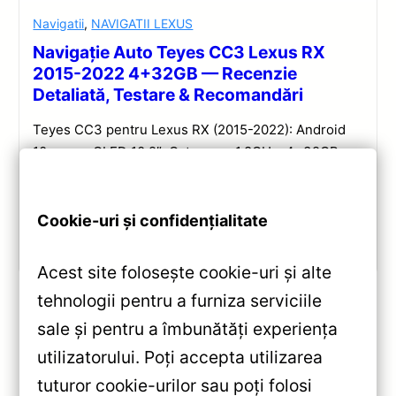
Navigatii
,
NAVIGATII LEXUS
Navigație Auto Teyes CC3 Lexus RX
2015-2022 4+32GB — Recenzie
Detaliată, Testare & Recomandări
Teyes CC3 pentru Lexus RX (2015-2022): Android
10, ecran QLED 10.2″, Octa-core 1.8GHz, 4+32GB,
DSP și conectivitate wireless pentru o experiență
multimedia completă.
Cookie-uri și confidențialitate
Vezi review!
Acest site folosește cookie-uri și alte
tehnologii pentru a furniza serviciile
sale și pentru a îmbunătăți experiența
«
utilizatorului. Poți accepta utilizarea
Navigație Teyes CC3L Ford
tuturor cookie-urilor sau poți folosi
F150 2009-2014 9” 4+32GB —