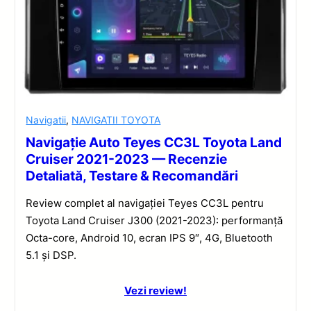
Navigatii
,
NAVIGATII TOYOTA
Navigație Auto Teyes CC3L Toyota Land
Cruiser 2021-2023 — Recenzie
Detaliată, Testare & Recomandări
Review complet al navigației Teyes CC3L pentru
Toyota Land Cruiser J300 (2021-2023): performanță
Octa-core, Android 10, ecran IPS 9″, 4G, Bluetooth
5.1 și DSP.
Vezi review!