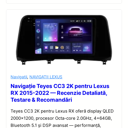
Navigatii
,
NAVIGATII LEXUS
Navigație Teyes CC3 2K pentru Lexus
RX 2015-2022 — Recenzie Detaliată,
Testare & Recomandări
Teyes CC3 2K pentru Lexus RX oferă display QLED
2000×1200, procesor Octa-core 2.0GHz, 4+64GB,
Bluetooth 5.1 și DSP avansat — performanță,