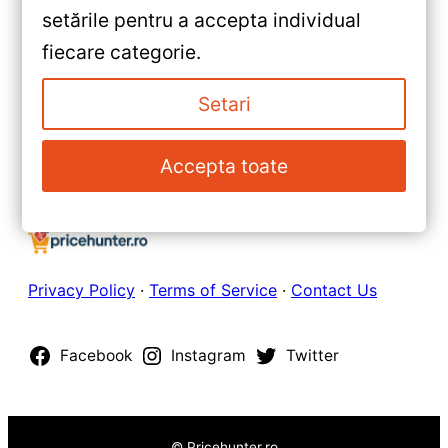
setările pentru a accepta individual
Recenzie Detaliată, Testare &
»
fiecare categorie.
Recomandări
Navigație Auto 9″ QLED
4+32GB — Teyes CC2 Plus —
Setari
Recenzie Detaliată, Testare &
Recomandări
Accepta toate
Privacy Policy
·
Terms of Service
·
Contact Us
Facebook
Instagram
Twitter
© Pricehunter.ro