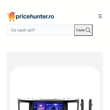
Sari
la
conținut
Cauta