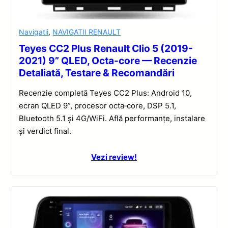
Navigatii
,
NAVIGATII RENAULT
Teyes CC2 Plus Renault Clio 5 (2019-
2021) 9” QLED, Octa-core — Recenzie
Detaliată, Testare & Recomandări
Recenzie completă Teyes CC2 Plus: Android 10,
ecran QLED 9”, procesor octa‑core, DSP 5.1,
Bluetooth 5.1 și 4G/WiFi. Află performanțe, instalare
și verdict final.
Vezi review!