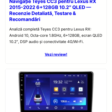
Navigație Teyes CC3 pentru Lexus RX
2015-2022 6+128GB 10.2″ QLED —
Recenzie Detaliată, Testare &
Recomandări
Analiză completă Teyes CC3 pentru Lexus RX:
Android 10, Octa-core 1.8GHz, 6+128GB, ecran QLED
10.2″, DSP audio și conectivitate 4G/Wi‑Fi.
Vezi review!