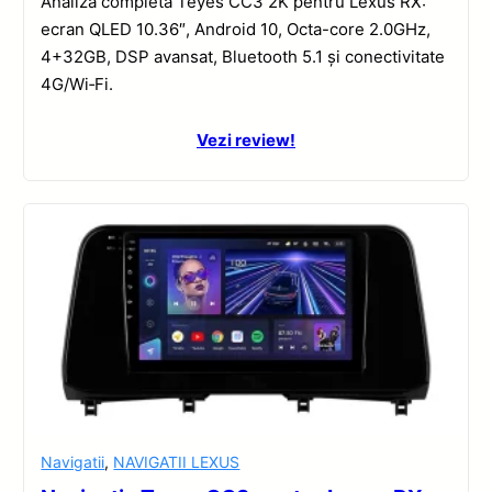
Analiză completă Teyes CC3 2K pentru Lexus RX:
ecran QLED 10.36″, Android 10, Octa-core 2.0GHz,
4+32GB, DSP avansat, Bluetooth 5.1 și conectivitate
4G/Wi‑Fi.
Vezi review!
Navigatii
,
NAVIGATII LEXUS