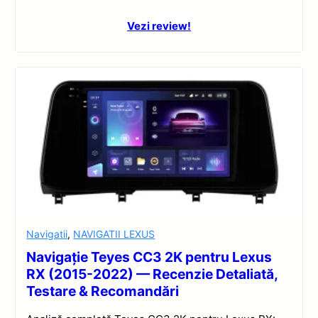
Vezi review!
Navigatii
,
NAVIGATII LEXUS
Navigație Teyes CC3 2K pentru Lexus
RX (2015-2022) — Recenzie Detaliată,
Testare & Recomandări